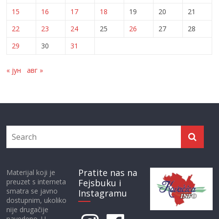
15
16
17
18
19
20
21
22
23
24
25
26
27
28
29
30
31
« јун
авг »
Pratite nas na
Materijal koji je
preuzet s interneta
Fejsbuku i
smatra se javno
Instagramu
dostupnim, ukoliko
nije drugačije
Instagram
Facebook
navedeno. U