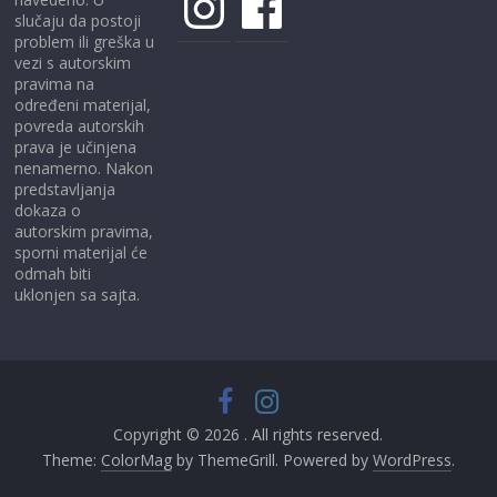
slučaju da postoji
problem ili greška u
vezi s autorskim
pravima na
određeni materijal,
povreda autorskih
prava je učinjena
nenamerno. Nakon
predstavljanja
dokaza o
autorskim pravima,
sporni materijal će
odmah biti
uklonjen sa sajta.
Copyright © 2026
. All rights reserved.
Theme:
ColorMag
by ThemeGrill. Powered by
WordPress
.