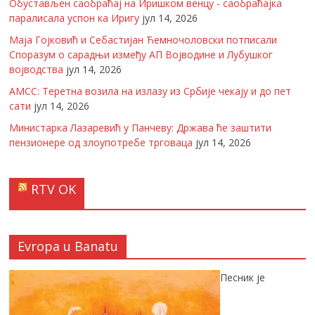
Обустављен саобраћај на Иришком венцу - саобраћајка
паралисала успон ка Иригу
јул 14, 2026
Маја Гојковић и Себастијан Ћемночоловски потписали
Споразум о сарадњи између АП Војводине и Лубушког
војводства
јул 14, 2026
АМСС: Теретна возила на излазу из Србије чекају и до пет
сати
јул 14, 2026
Министарка Лазаревић у Панчеву: Држава ће заштити
пензионере од злоупотребе трговаца
јул 14, 2026
RTV OK
Evropa u Banatu
Песник је