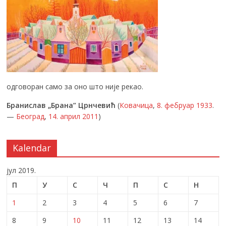
одговоран само за оно што није рекао.
Бранислав „Брана” Црнчевић
(
Ковачица
,
8. фебруар
1933
.
—
Београд
,
14. април
2011
)
Kalendar
јул 2019.
П
У
С
Ч
П
С
Н
1
2
3
4
5
6
7
8
9
10
11
12
13
14