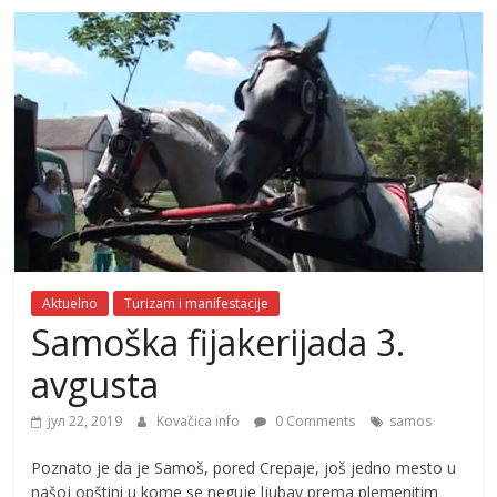
Aktuelno
Turizam i manifestacije
Samoška fijakerijada 3.
avgusta
јул 22, 2019
Kovačica info
0 Comments
samos
Poznato je da je Samoš, pored Crepaje, još jedno mesto u
našoj opštini u kome se neguje ljubav prema plemenitim