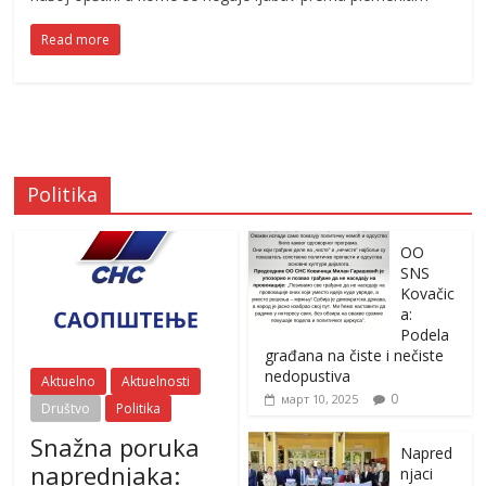
Read more
Politika
OO
SNS
Kovačic
a:
Podela
građana na čiste i nečiste
nedopustiva
Aktuelno
Aktuelnosti
0
март 10, 2025
Društvo
Politika
Snažna poruka
Napred
naprednjaka:
njaci