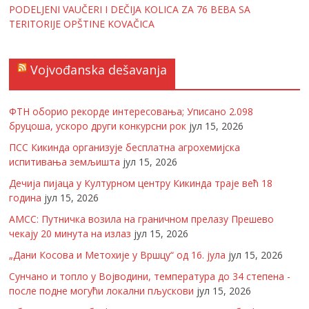
PODELJENI VAUČERI I DEČIJA KOLICA ZA 76 BEBA SA
TERITORIJE OPŠTINE KOVAČICA
Vojvođanska dešavanja
ФТН оборио рекорде интересовања; Уписано 2.098
бруцоша, ускоро други конкурсни рок
јул 15, 2026
ПСС Кикинда организује бесплатна агрохемијска
испитивања земљишта
јул 15, 2026
Дечија пијаца у Културном центру Кикинда траје већ 18
година
јул 15, 2026
АМСС: Путничка возила на граничном прелазу Прешево
чекају 20 минута на излаз
јул 15, 2026
„Дани Косова и Метохије у Вршцу“ од 16. јула
јул 15, 2026
Сунчано и топло у Војводини, температура до 34 степена -
после подне могући локални пљускови
јул 15, 2026