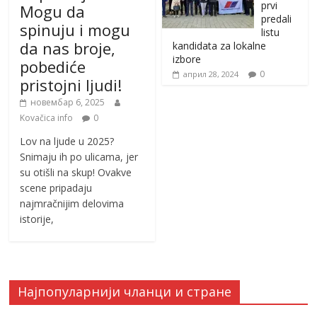
prvi
Mogu da
predali
spinuju i mogu
listu
da nas broje,
kandidata za lokalne
izbore
pobediće
0
април 28, 2024
pristojni ljudi!
новембар 6, 2025
Kovačica info
0
Lov na ljude u 2025?
Snimaju ih po ulicama, jer
su otišli na skup! Ovakve
scene pripadaju
najmračnijim delovima
istorije,
Најпопуларнији чланци и стране