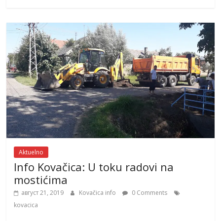
Aktuelno
Info Kovačica: U toku radovi na
mostićima
август 21, 2019
Kovačica info
0 Comments
kovacica