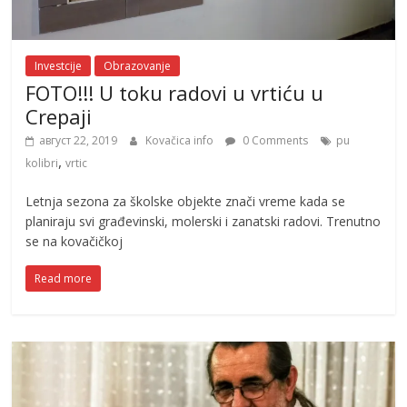
Investcije
Obrazovanje
FOTO!!! U toku radovi u vrtiću u
Crepaji
август 22, 2019
Kovačica info
0 Comments
pu
,
kolibri
vrtic
Letnja sezona za školske objekte znači vreme kada se
planiraju svi građevinski, molerski i zanatski radovi. Trenutno
se na kovačičkoj
Read more