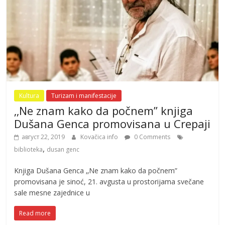
Kultura
Turizam i manifestacije
‚‚Ne znam kako da počnem” knjiga
Dušana Genca promovisana u Crepaji
август 22, 2019
Kovačica info
0 Comments
,
biblioteka
dusan genc
Knjiga Dušana Genca ‚‚Ne znam kako da počnem”
promovisana je sinoć, 21. avgusta u prostorijama svečane
sale mesne zajednice u
Read more