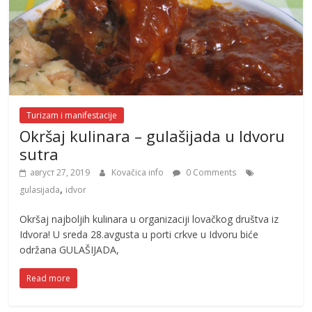
Turizam i manifestacije
Okršaj kulinara – gulašijada u Idvoru
sutra
август 27, 2019
Kovačica info
0 Comments
,
gulasijada
idvor
Okršaj najboljih kulinara u organizaciji lovačkog društva iz
Idvora! U sreda 28.avgusta u porti crkve u Idvoru biće
održana GULAŠIJADA,
Read more