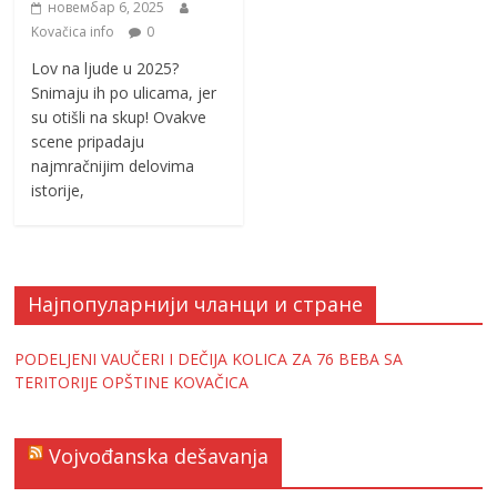
новембар 6, 2025
Kovačica info
0
Lov na ljude u 2025?
Snimaju ih po ulicama, jer
su otišli na skup! Ovakve
scene pripadaju
najmračnijim delovima
istorije,
Најпопуларнији чланци и стране
PODELJENI VAUČERI I DEČIJA KOLICA ZA 76 BEBA SA
TERITORIJE OPŠTINE KOVAČICA
Vojvođanska dešavanja