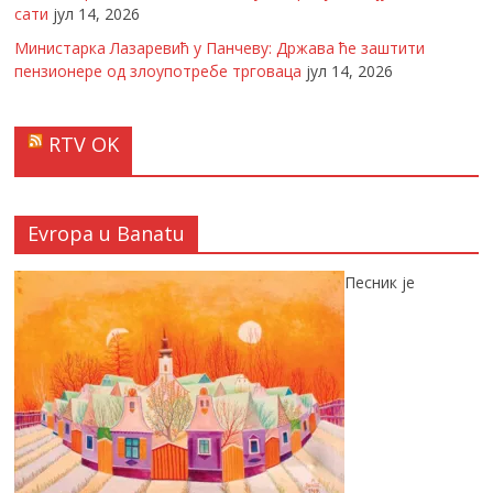
сати
јул 14, 2026
Министарка Лазаревић у Панчеву: Држава ће заштити
пензионере од злоупотребе трговаца
јул 14, 2026
RTV OK
Evropa u Banatu
Песник је