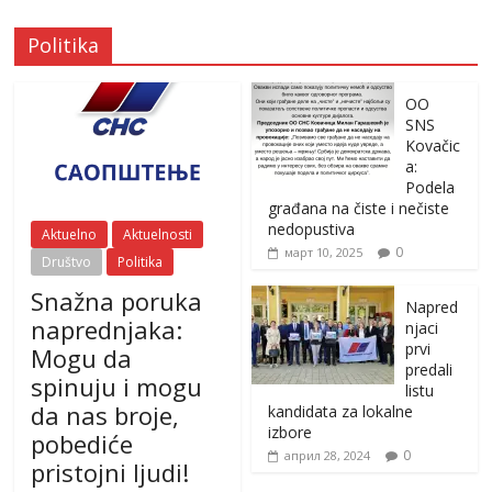
Politika
OO
SNS
Kovačic
a:
Podela
građana na čiste i nečiste
nedopustiva
Aktuelno
Aktuelnosti
0
март 10, 2025
Društvo
Politika
Snažna poruka
Napred
naprednjaka:
njaci
prvi
Mogu da
predali
spinuju i mogu
listu
da nas broje,
kandidata za lokalne
izbore
pobediće
0
април 28, 2024
pristojni ljudi!