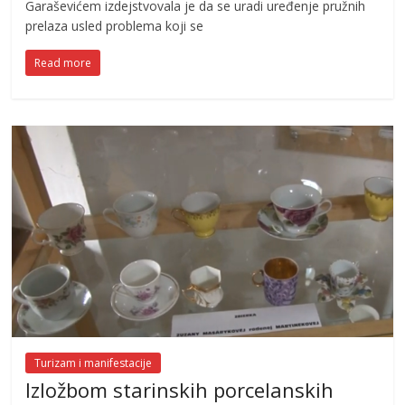
Garaševićem izdejstvovala je da se uradi uređenje pružnih
prelaza usled problema koji se
Read more
Turizam i manifestacije
Izložbom starinskih porcelanskih