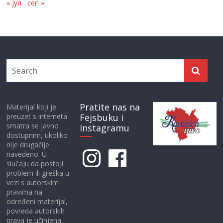
« јул
сеп »
Pratite nas na
Materijal koji je
preuzet s interneta
Fejsbuku i
smatra se javno
Instagramu
dostupnim, ukoliko
nije drugačije
Instagram
Facebook
navedeno. U
slučaju da postoji
problem ili greška u
vezi s autorskim
pravima na
određeni materijal,
povreda autorskih
prava je učinjena