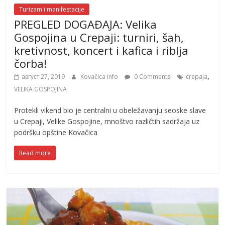
Turizam i manifestacije
PREGLED DOGAĐAJA: Velika
Gospojina u Crepaji: turniri, šah,
kretivnost, koncert i kafica i riblja
čorba!
,
август 27, 2019
Kovačica info
0 Comments
crepaja
VELIKA GOSPOJINA
Protekli vikend bio je centralni u obeležavanju seoske slave
u Crepaji, Velike Gospojine, mnoštvo različtih sadržaja uz
podršku opštine Kovačica
Read more