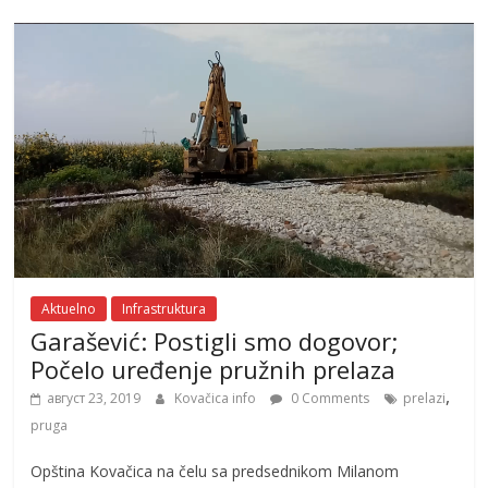
Aktuelno
Infrastruktura
Garašević: Postigli smo dogovor;
Počelo uređenje pružnih prelaza
,
август 23, 2019
Kovačica info
0 Comments
prelazi
pruga
Opština Kovačica na čelu sa predsednikom Milanom