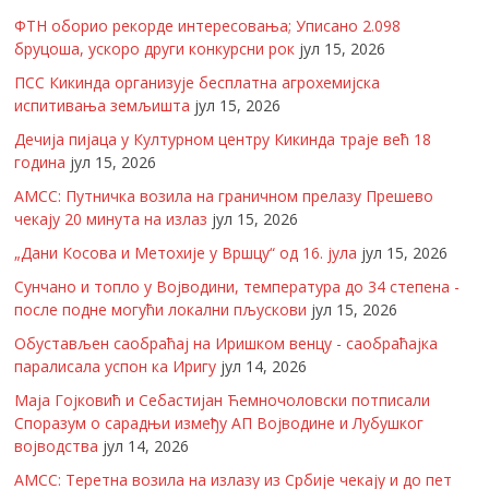
ФТН оборио рекорде интересовања; Уписано 2.098
бруцоша, ускоро други конкурсни рок
јул 15, 2026
ПСС Кикинда организује бесплатна агрохемијска
испитивања земљишта
јул 15, 2026
Дечија пијаца у Културном центру Кикинда траје већ 18
година
јул 15, 2026
АМСС: Путничка возила на граничном прелазу Прешево
чекају 20 минута на излаз
јул 15, 2026
„Дани Косова и Метохије у Вршцу“ од 16. јула
јул 15, 2026
Сунчано и топло у Војводини, температура до 34 степена -
после подне могући локални пљускови
јул 15, 2026
Обустављен саобраћај на Иришком венцу - саобраћајка
паралисала успон ка Иригу
јул 14, 2026
Маја Гојковић и Себастијан Ћемночоловски потписали
Споразум о сарадњи између АП Војводине и Лубушког
војводства
јул 14, 2026
АМСС: Теретна возила на излазу из Србије чекају и до пет