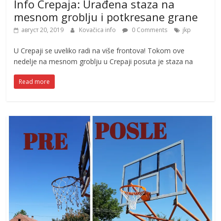
Info Crepaja: Urađena staza na
mesnom groblju i potkresane grane
август 20, 2019
Kovačica info
0 Comments
jkp
U Crepaji se uveliko radi na više frontova! Tokom ove
nedelje na mesnom groblju u Crepaji posuta je staza na
Read more