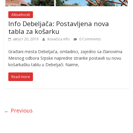
Aktuelnosti
Info Debeljača: Postavljena nova
tabla za košarku
август 20, 2019
Kovačica info
0 Comments
Građani mesta Debeljača, omladinci, zajedno sa članovima
Mesnog odbora Srpske napredne stranke postavili su novu
košarkašku tablu u Debeljači. Naime,
Read more
← Previous