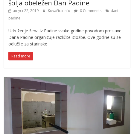
šolja obeležen Dan Padine
август 22, 2019
Kovačica info
0 Comments
dani
padine
Udruženje žena iz Padine svake godine povodom proslave
Dana Padine organizuje različite izložbe. Ove godine su se
odlučile za starinske
Read more