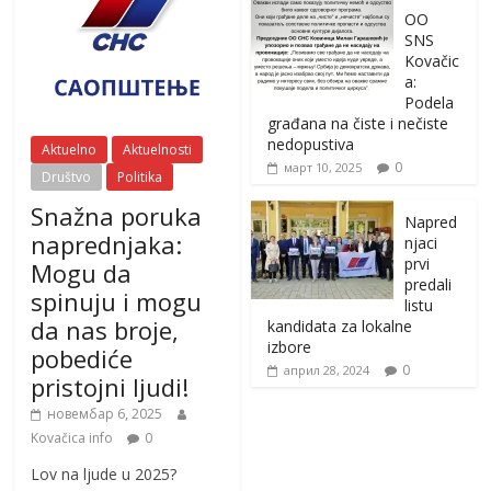
OO
SNS
Kovačic
a:
Podela
građana na čiste i nečiste
nedopustiva
Aktuelno
Aktuelnosti
0
март 10, 2025
Društvo
Politika
Snažna poruka
Napred
naprednjaka:
njaci
prvi
Mogu da
predali
spinuju i mogu
listu
da nas broje,
kandidata za lokalne
izbore
pobediće
0
април 28, 2024
pristojni ljudi!
новембар 6, 2025
Kovačica info
0
Lov na ljude u 2025?