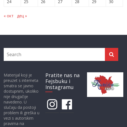
24
25
26
27
28
29
30
« окт
дец »
Pratite nas na
Materijal koji je
preuzet s interneta
Fejsbuku i
smatra se javno
Instagramu
dostupnim, ukoliko
nije drugačije
Instagram
Facebook
navedeno. U
slučaju da postoji
problem ili greška u
vezi s autorskim
pravima na