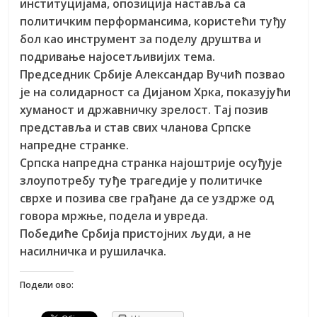
институцијама, опозиција наставља са
политичким перформансима, користећи туђу
бол као инструмент за поделу друштва и
подривање најосетљивијих тема.
Председник Србије Александар Вучић позвао
је на солидарност са Дијаном Хрка, показујући
хуманост и државничку зрелост. Тај позив
представља и став свих чланова Српске
напредне странке.
Српска напредна странка најоштрије осуђује
злоупотребу туђе трагедије у политичке
сврхе и позива све грађане да се уздрже од
говора мржње, подела и увреда.
Победиће Србија пристојних људи, а не
насилничка и рушилачка.
Подели ово: