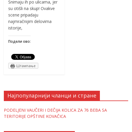
Snimaju ih po ulicama, jer
su otišli na skup! Ovakve
scene pripadaju
najmračnijim delovima
istorije,
Подели ово:
Штампање
Најпопуларнији чланци и стране
PODELJENI VAUČERI I DEČIJA KOLICA ZA 76 BEBA SA
TERITORIJE OPŠTINE KOVAČICA