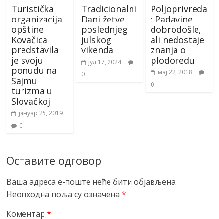
Turistička
Tradicionalni
Poljoprivreda
organizacija
Dani žetve
: Padavine
opštine
poslednjeg
dobrodošle,
Kovačica
julskog
ali nedostaje
predstavila
vikenda
znanja o
je svoju
plodoredu
јул 17, 2024
ponudu na
мај 22, 2018
0
Sajmu
0
turizma u
Slovačkoj
јануар 25, 2019
0
Оставите одговор
Ваша адреса е-поште неће бити објављена.
Неопходна поља су означена
*
Коментар
*