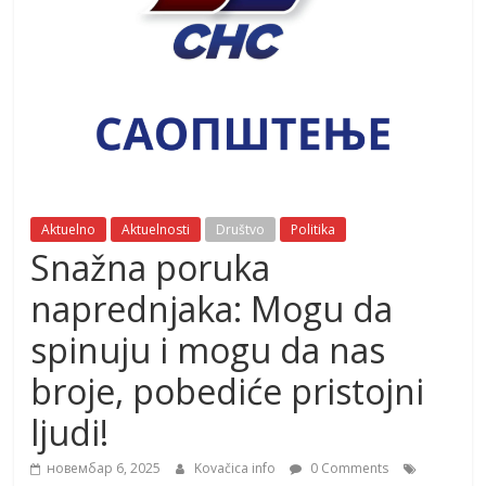
Aktuelno
Aktuelnosti
Društvo
Politika
Snažna poruka
naprednjaka: Mogu da
spinuju i mogu da nas
broje, pobediće pristojni
ljudi!
новембар 6, 2025
Kovačica info
0 Comments