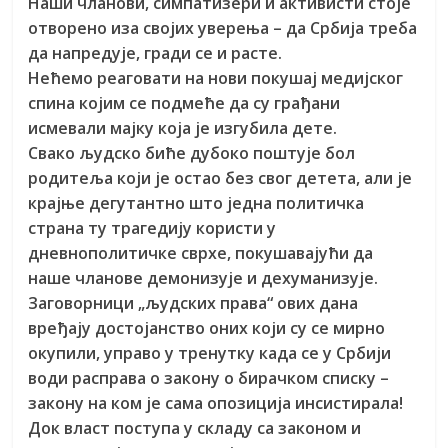
Наши чланови, симпатизери и активисти стоје
отворено иза својих уверења – да Србија треба
да напредује, гради се и расте.
Нећемо реаговати на нови покушај медијског
спина којим се подмеће да су грађани
исмевали мајку која је изгубила дете.
Свако људско биће дубоко поштује бол
родитеља који је остао без свог детета, али је
крајње дегутантно што једна политичка
страна ту трагедију користи у
дневнополитичке сврхе, покушавајући да
наше чланове демонизује и дехуманизује.
Заговорници „људских права“ ових дана
вређају достојанство оних који су се мирно
окупили, управо у тренутку када се у Србији
води расправа о закону о бирачком списку –
закону на ком је сама опозиција инсистирала!
Док власт поступа у складу са законом и