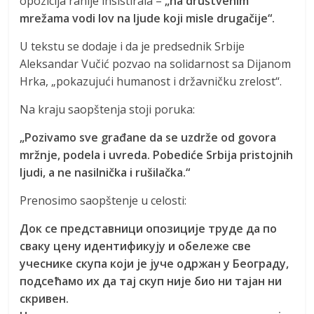
opozicija ranije insistirala –
„na društvenim
mrežama vodi lov na ljude koji misle drugačije“.
U tekstu se dodaje i da je predsednik Srbije
Aleksandar Vučić pozvao na solidarnost sa Dijanom
Hrka, „pokazujući humanost i državničku zrelost“.
Na kraju saopštenja stoji poruka:
„Pozivamo sve građane da se uzdrže od govora
mržnje, podela i uvreda. Pobediće Srbija pristojnih
ljudi, a ne nasilnička i rušilačka.“
Prenosimo saopštenje u celosti:
Док се представници опозиције труде да по
сваку цену идентификују и обележе све
учеснике скупа који је јуче одржан у Београду,
подсећамо их да тај скуп није био ни тајан ни
скривен.