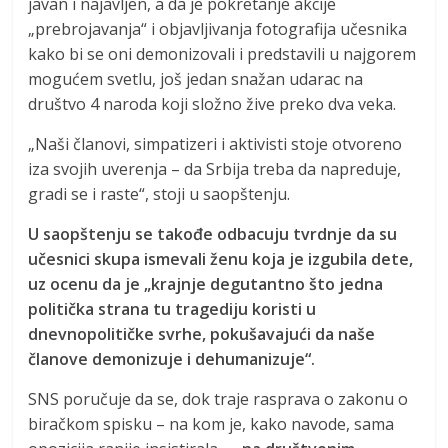
javan i najavljen, a da je pokretanje akcije
„prebrojavanja“ i objavljivanja fotografija učesnika
kako bi se oni demonizovali i predstavili u najgorem
mogućem svetlu, još jedan snažan udarac na
društvo 4 naroda koji složno žive preko dva veka.
„Naši članovi, simpatizeri i aktivisti stoje otvoreno
iza svojih uverenja – da Srbija treba da napreduje,
gradi se i raste“, stoji u saopštenju.
U saopštenju se takođe odbacuju tvrdnje da su
učesnici skupa ismevali ženu koja je izgubila dete,
uz ocenu da je „krajnje degutantno što jedna
politička strana tu tragediju koristi u
dnevnopolitičke svrhe, pokušavajući da naše
članove demonizuje i dehumanizuje“.
SNS poručuje da se, dok traje rasprava o zakonu o
biračkom spisku – na kom je, kako navode, sama