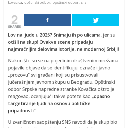
,
,
,
kovacica
opštinski odbor
opstinski odbor
sns
2
SHARES
Lov na ljude u 2025? Snimaju ih po ulicama, jer su
otišli na skup! Ovakve scene pripadaju
najmračnijim delovima istorije, ne modernoj Srbiji!
Nakon što su se na pojedinim društvenim mrežama
pojavile objave da se identifikuju, označe i javno
„prozovu“ svi građani koji su prisustvovali
jučerašnjem javnom skupu u Beogradu, Opštinski
odbor Srpske napredne stranke Kovačica oštro je
reagovao, ocenjujući takve poteze kao
„opasno
targetiranje ljudi na osnovu političke
pripadnosti“.
U zvaničnom saopštenju SNS navodi da je skup bio