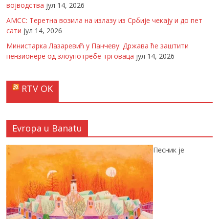
војводства
јул 14, 2026
АМСС: Теретна возила на излазу из Србије чекају и до пет
сати
јул 14, 2026
Министарка Лазаревић у Панчеву: Држава ће заштити
пензионере од злоупотребе трговаца
јул 14, 2026
RTV OK
Evropa u Banatu
Песник је