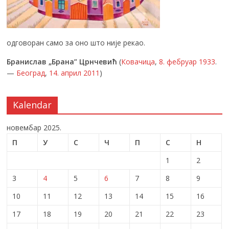
одговоран само за оно што није рекао.
Бранислав „Брана” Црнчевић
(
Ковачица
,
8. фебруар
1933
.
—
Београд
,
14. април
2011
)
Kalendar
новембар 2025.
П
У
С
Ч
П
С
Н
1
2
3
4
5
6
7
8
9
10
11
12
13
14
15
16
17
18
19
20
21
22
23