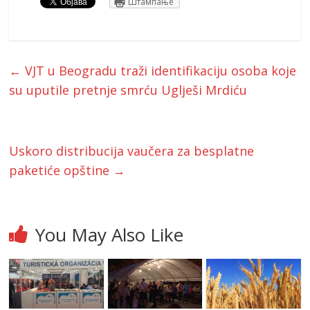
Штампање
←
VJT u Beogradu traži identifikaciju osoba koje
su uputile pretnje smrću Uglješi Mrdiću
Uskoro distribucija vaučera za besplatne
paketiće opštine
→
You May Also Like