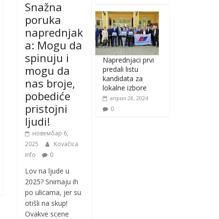
Snažna
poruka
naprednjak
a: Mogu da
spinuju i
Naprednjaci prvi
mogu da
predali listu
kandidata za
nas broje,
lokalne izbore
pobediće
април 28, 2024
pristojni
0
ljudi!
новембар 6,
2025
Kovačica
info
0
Lov na ljude u
2025? Snimaju ih
po ulicama, jer su
otišli na skup!
Ovakve scene