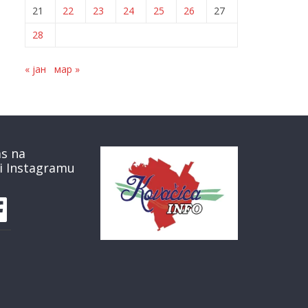
21
22
23
24
25
26
27
28
« јан
мар »
as na
i Instagramu
book