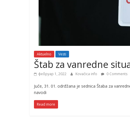
Aktuelno
Vesti
Štab za vanredne situ
фебруар 1, 2022
Kovačica info
0 Comments
Juče, 31. 01. odrđžana je sednica Štaba za vanredn
navodi
Read more