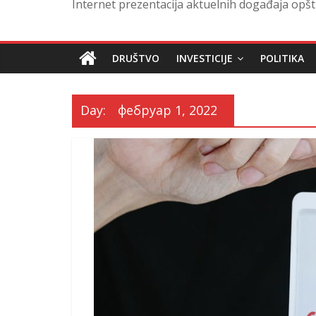
Internet prezentacija aktuelnih događaja opšt
DRUŠTVO
INVESTICIJE
POLITIKA
Day:
фебруар 1, 2022