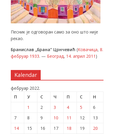
Песник је одговоран само за оно што није
рекао.
Бранислав „Брана” Црнчевић
(
Ковачица
,
8.
фебруар
1933
. —
Београд
,
14. април
2011
)
Kalendar
фебруар 2022.
П
У
С
Ч
П
С
Н
1
2
3
4
5
6
7
8
9
10
11
12
13
14
15
16
17
18
19
20