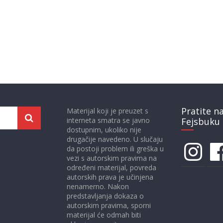
Pratite n
Materijal koji je preuzet s
interneta smatra se javno
Fejsbuku 
dostupnim, ukoliko nije
drugačije navedeno. U slučaju
Instagram
Face
da postoji problem ili greška u
vezi s autorskim pravima na
određeni materijal, povreda
autorskih prava je učinjena
nenamerno. Nakon
predstavljanja dokaza o
autorskim pravima, sporni
materijal će odmah biti