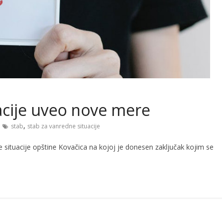
acije uveo nove mere
,
stab
stab za vanredne situacije
e situacije opštine Kovačica na kojoj je donesen zaključak kojim se