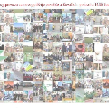
og prevoza za novogodišnje paketiće u Kovačici – polasci u 16.30 ča
JA KOLICA ZA 76 BEBA SA TERITORIJE OPŠTINE KOVAČICA
ka oborila rekord zatvorenih firmi!
egulatorno telo
grebu, pa kukaju o „egzilu“