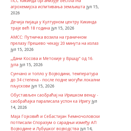
ПСС Кикинда организује бесплатна
агрохемијска испитивања земљишта
јул 15,
2026
Дечија пијаца у Културном центру Кикинда
траје већ 18 година
јул 15, 2026
АМСС: Путничка возила на граничном
прелазу Прешево чекају 20 минута на излаз
јул 15, 2026
„Дани Косова и Метохије у Вршцу“ од 16.
јула
јул 15, 2026
Сунчано и топло у Војводини, температура
до 34 степена - после подне могући локални
пљускови
јул 15, 2026
Обустављен саобраћај на Иришком венцу -
саобраћајка паралисала успон ка Иригу
јул
14, 2026
Маја Гојковић и Себастијан Ћемночоловски
потписали Споразум о сарадњи између АП
Војводине и Лубушког војводства
јул 14,