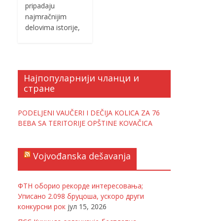
pripadaju
najmračnijim
delovima istorije,
Најпопуларнији чланци и
стране
PODELJENI VAUČERI I DEČIJA KOLICA ZA 76
BEBA SA TERITORIJE OPŠTINE KOVAČICA
Vojvođanska dešavanja
ФТН оборио рекорде интересовања;
Уписано 2.098 бруцоша, ускоро други
конкурсни рок
јул 15, 2026