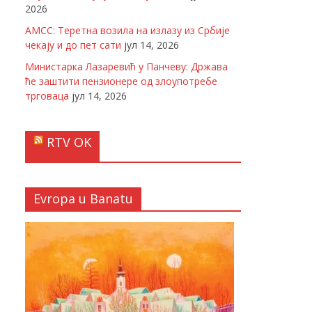
2026
АМСС: Теретна возила на излазу из Србије
чекају и до пет сати
јул 14, 2026
Министарка Лазаревић у Панчеву: Држава
ће заштити пензионере од злоупотребе
трговаца
јул 14, 2026
RTV OK
Evropa u Banatu