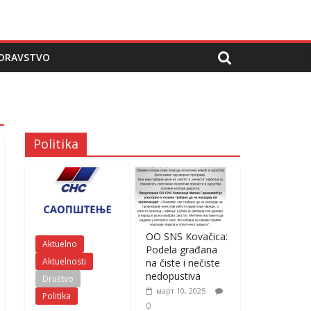
DRAVSTVO
Politika
OO SNS Kovačica:
Aktuelno
Podela građana
Aktuelnosti
na čiste i nečiste
nedopustiva
Društvo
март 10, 2025
Politika
0