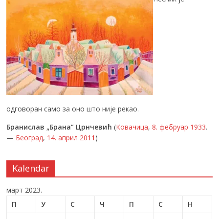
одговоран само за оно што није рекао.
Бранислав „Брана” Црнчевић
(
Ковачица
,
8. фебруар
1933
.
—
Београд
,
14. април
2011
)
Kalendar
март 2023.
П
У
С
Ч
П
С
Н