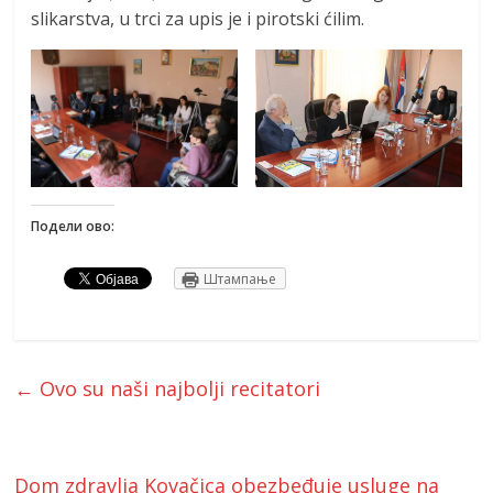
slikarstva, u trci za upis je i pirotski ćilim.
Подели ово:
Штампање
←
Ovo su naši najbolji recitatori
Dom zdravlja Kovačica obezbeđuje usluge na