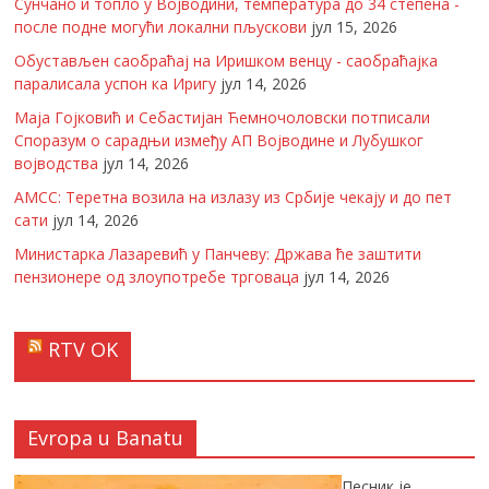
Сунчано и топло у Војводини, температура до 34 степена -
после подне могући локални пљускови
јул 15, 2026
Обустављен саобраћај на Иришком венцу - саобраћајка
паралисала успон ка Иригу
јул 14, 2026
Маја Гојковић и Себастијан Ћемночоловски потписали
Споразум о сарадњи између АП Војводине и Лубушког
војводства
јул 14, 2026
АМСС: Теретна возила на излазу из Србије чекају и до пет
сати
јул 14, 2026
Министарка Лазаревић у Панчеву: Држава ће заштити
пензионере од злоупотребе трговаца
јул 14, 2026
RTV OK
Evropa u Banatu
Песник је