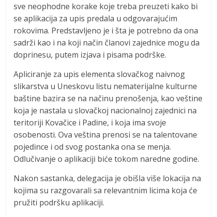
sve neophodne korake koje treba preuzeti kako bi
se aplikacija za upis predala u odgovarajućim
rokovima. Predstavljeno je i šta je potrebno da ona
sadrži kao i na koji način članovi zajednice mogu da
doprinesu, putem izjava i pisama podrške.
Apliciranje za upis elementa slovačkog naivnog
slikarstva u Uneskovu listu nematerijalne kulturne
baštine bazira se na načinu prenošenja, kao veštine
koja je nastala u slovačkoj nacionalnoj zajednici na
teritoriji Kovačice i Padine, i koja ima svoje
osobenosti. Ova veština prenosi se na talentovane
pojedince i od svog postanka ona se menja.
Odlučivanje o aplikaciji biće tokom naredne godine.
Nakon sastanka, delegacija je obišla više lokacija na
kojima su razgovarali sa relevantnim licima koja će
pružiti podršku aplikaciji.