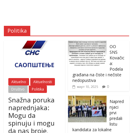
Politika
OO
SNS
Kovačic
a:
Podela
građana na čiste i nečiste
nedopustiva
Aktuelno
Aktuelnosti
0
март 10, 2025
Društvo
Politika
Snažna poruka
Napred
naprednjaka:
njaci
prvi
Mogu da
predali
spinuju i mogu
listu
da nas broje,
kandidata za lokalne