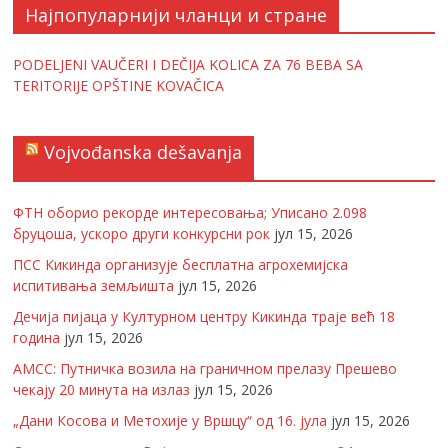
Најпопуларнији чланци и стране
PODELJENI VAUČERI I DEČIJA KOLICA ZA 76 BEBA SA
TERITORIJE OPŠTINE KOVAČICA
Vojvođanska dešavanja
ФТН оборио рекорде интересовања; Уписано 2.098
бруцоша, ускоро други конкурсни рок
јул 15, 2026
ПСС Кикинда организује бесплатна агрохемијска
испитивања земљишта
јул 15, 2026
Дечија пијаца у Културном центру Кикинда траје већ 18
година
јул 15, 2026
АМСС: Путничка возила на граничном прелазу Прешево
чекају 20 минута на излаз
јул 15, 2026
„Дани Косова и Метохије у Вршцу“ од 16. јула
јул 15, 2026