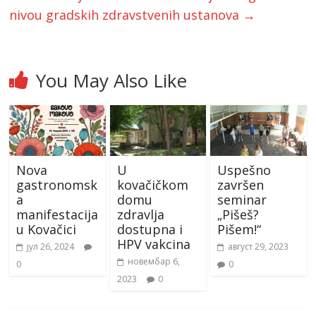
nivou gradskih zdravstvenih ustanova
→
You May Also Like
Nova
U
Uspešno
gastronomsk
kovačičkom
završen
a
domu
seminar
manifestacija
zdravlja
„Pišeš?
u Kovačici
dostupna i
Pišem!“
HPV vakcina
јул 26, 2024
август 29, 2023
новембар 6,
0
0
2023
0