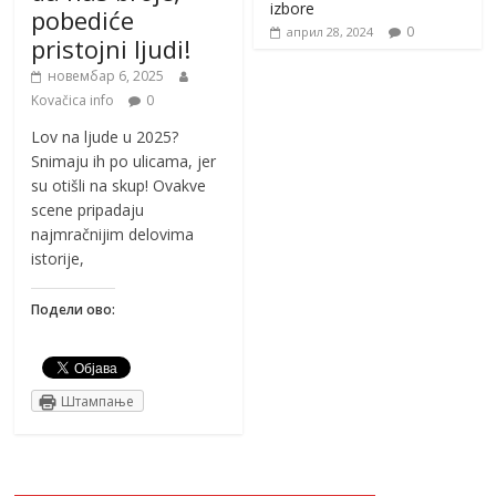
izbore
pobediće
0
април 28, 2024
pristojni ljudi!
новембар 6, 2025
Kovačica info
0
Lov na ljude u 2025?
Snimaju ih po ulicama, jer
su otišli na skup! Ovakve
scene pripadaju
najmračnijim delovima
istorije,
Подели ово:
Штампање