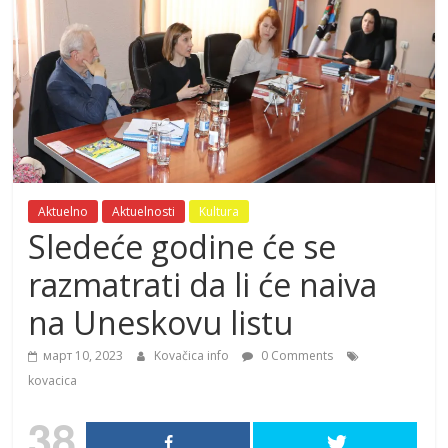
Aktuelno
Aktuelnosti
Kultura
Sledeće godine će se
razmatrati da li će naiva
na Uneskovu listu
март 10, 2023
Kovačica info
0 Comments
kovacica
38