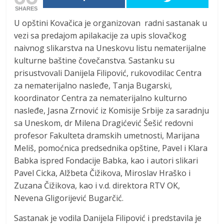
SHARES
U opštini Kovačica je organizovan radni sastanak u
vezi sa predajom apilakacije za upis slovačkog
naivnog slikarstva na Uneskovu listu nematerijalne
kulturne baštine čovečanstva. Sastanku su
prisustvovali Danijela Filipović, rukovodilac Centra
za nematerijalno nasleđe, Tanja Bugarski,
koordinator Centra za nematerijalno kulturno
nasleđe, Jasna Zrnović iz Komisije Srbije za saradnju
sa Uneskom, dr Milena Dragićević Šešić redovni
profesor Fakulteta dramskih umetnosti, Marijana
Meliš, pomoćnica predsednika opštine, Pavel i Klara
Babka ispred Fondacije Babka, kao i autori slikari
Pavel Cicka, Alžbeta Čižikova, Miroslav Hraško i
Zuzana Čižikova, kao i v.d. direktora RTV OK,
Nevena Gligorijević Bugarčić.
Sastanak je vodila Danijela Filipović i predstavila je