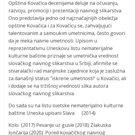
Opština Kovačica decenijama deluje na očuvanju,
razvoju, promociji i prezentaciji naivnog slikarstva.
Ono predstavlja jedno od najznačajnijih obeležja
opštine Kovačica i za Kovačicu se, zahvaljujući
talentovanim a samoukim umetnicima, često govori
da je meka naivne umetnosti. Upisom u
reprezentativnu Uneskovu listu nematerijalne
kulturne baštine priznaje se umetnička vrednost
slovačkog naivnog slikarstva u Srbiji, afirmiše se
stvaralački rad manjinske zajednice koja je zaslužna
za današnji status ’’iskrene umetnosti’’ u Kovačici, ali
i dodaje se na tržišnoj vrednosti slika autora
slovačkog naivnog slikarstva.
Do sada su na listu svetske nematerijalno kulturne
baštine Uneska upisani Slava (2014)
Kolo (2017) Pevanje uz gusle (2018) Zlakuska
lončarija (2020). Pored kovačičkog naivnog