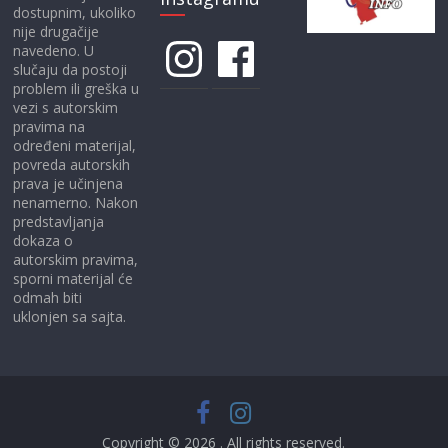
dostupnim, ukoliko
nije drugačije
Instagram
Facebook
navedeno. U
slučaju da postoji
problem ili greška u
vezi s autorskim
pravima na
određeni materijal,
povreda autorskih
prava je učinjena
nenamerno. Nakon
predstavljanja
dokaza o
autorskim pravima,
sporni materijal će
odmah biti
uklonjen sa sajta.
Copyright © 2026
. All rights reserved.