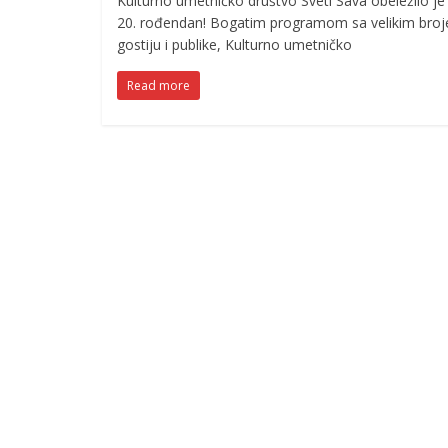
Kulturno umetničko društvo Sveti Sava obeležilo je
20. rođendan! Bogatim programom sa velikim bro
gostiju i publike, Kulturno umetničko
Read more