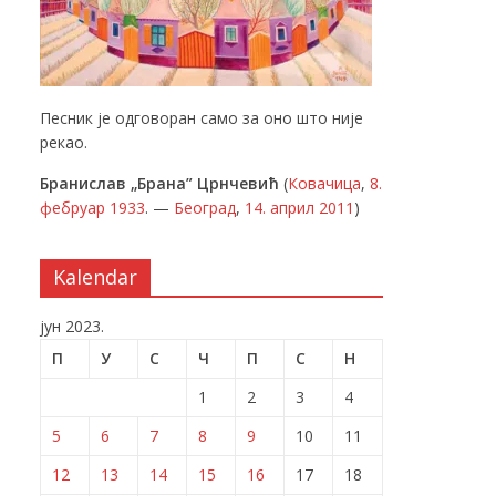
Песник је одговоран само за оно што није
рекао.
Бранислав „Брана” Црнчевић
(
Ковачица
,
8.
фебруар
1933
. —
Београд
,
14. април
2011
)
Kalendar
јун 2023.
П
У
С
Ч
П
С
Н
1
2
3
4
5
6
7
8
9
10
11
12
13
14
15
16
17
18