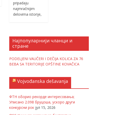
pripadaju
najmračnijim
delovima istorije,
Најпопуларнији чланци и
стране
PODELJENI VAUČERI I DEČIJA KOLICA ZA 76
BEBA SA TERITORIJE OPŠTINE KOVAČICA
Vojvođanska dešavanja
ФТН оборио рекорде интересовања;
Уписано 2.098 бруцоша, ускоро други
конкурсни рок
јул 15, 2026