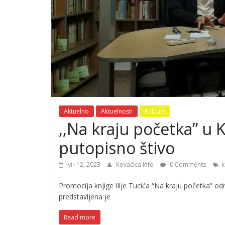
Aktuelno
Aktuelnosti
Kultura
‚‚Na kraju početka” u 
putopisno štivo
јун 12, 2023
Kovačica info
0 Comments
k
Promocija knjige Ilije Tucića “Na kraju početka” od
predstavljena je
Read more