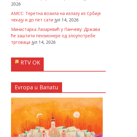
2026
АМСС: Теретна возила на излазу из Србије
чекају и до пет сати
јул 14, 2026
Министарка Лазаревић у Панчеву: Држава
ће заштити пензионере од злоупотребе
трговаца
јул 14, 2026
RTV OK
Evropa u Banatu