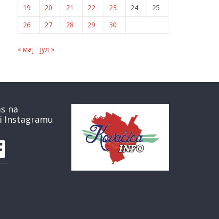
19
20
21
22
23
24
25
26
27
28
29
30
« мај
јул »
as na
i Instagramu
book