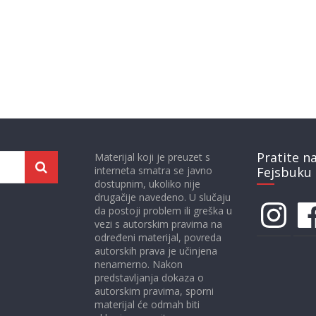
Pratite n
Materijal koji je preuzet s
interneta smatra se javno
Fejsbuku 
dostupnim, ukoliko nije
drugačije navedeno. U slučaju
Instagram
Face
da postoji problem ili greška u
vezi s autorskim pravima na
određeni materijal, povreda
autorskih prava je učinjena
nenamerno. Nakon
predstavljanja dokaza o
autorskim pravima, sporni
materijal će odmah biti