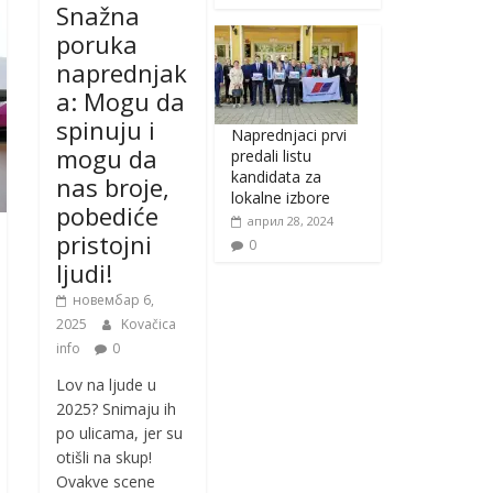
Snažna
poruka
naprednjak
a: Mogu da
spinuju i
Naprednjaci prvi
mogu da
predali listu
kandidata za
nas broje,
lokalne izbore
pobediće
април 28, 2024
pristojni
0
ljudi!
новембар 6,
2025
Kovačica
info
0
Lov na ljude u
2025? Snimaju ih
po ulicama, jer su
otišli na skup!
Ovakve scene