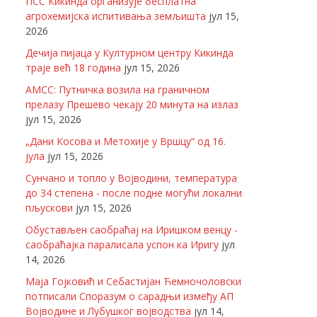
ПСС Кикинда организује бесплатна
агрохемијска испитивања земљишта
јул 15,
2026
Дечија пијаца у Културном центру Кикинда
траје већ 18 година
јул 15, 2026
АМСС: Путничка возила на граничном
прелазу Прешево чекају 20 минута на излаз
јул 15, 2026
„Дани Косова и Метохије у Вршцу“ од 16.
јула
јул 15, 2026
Сунчано и топло у Војводини, температура
до 34 степена - после подне могући локални
пљускови
јул 15, 2026
Обустављен саобраћај на Иришком венцу -
саобраћајка паралисала успон ка Иригу
јул
14, 2026
Маја Гојковић и Себастијан Ћемночоловски
потписали Споразум о сарадњи између АП
Војводине и Лубушког војводства
јул 14,