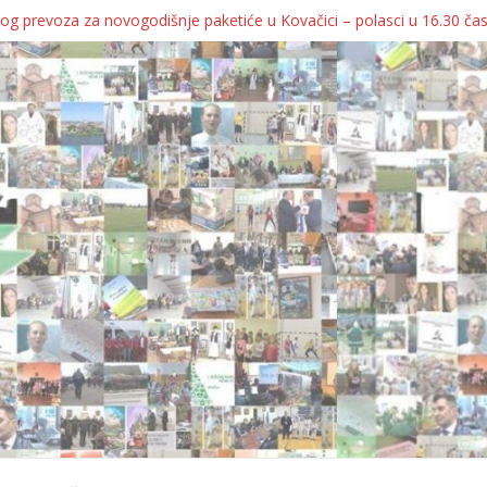
og prevoza za novogodišnje paketiće u Kovačici – polasci u 16.30 ča
JA KOLICA ZA 76 BEBA SA TERITORIJE OPŠTINE KOVAČICA
ka oborila rekord zatvorenih firmi!
egulatorno telo
grebu, pa kukaju o „egzilu“