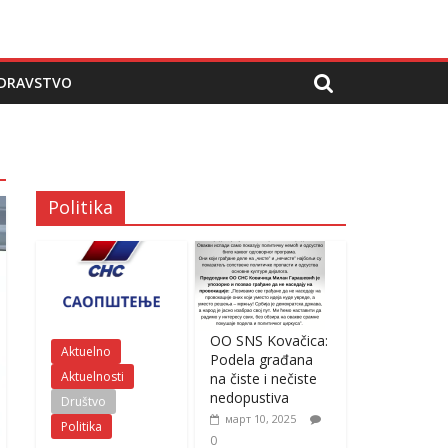
DRAVSTVO
Politika
OO SNS Kovačica:
Aktuelno
Podela građana
Aktuelnosti
na čiste i nečiste
nedopustiva
Društvo
март 10, 2025
Politika
0