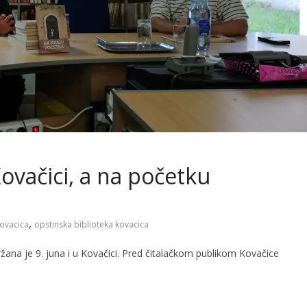
Kovačici, a na početku
,
ovacica
opstinska biblioteka kovacica
ržana je 9. juna i u Kovačici. Pred čitalačkom publikom Kovačice