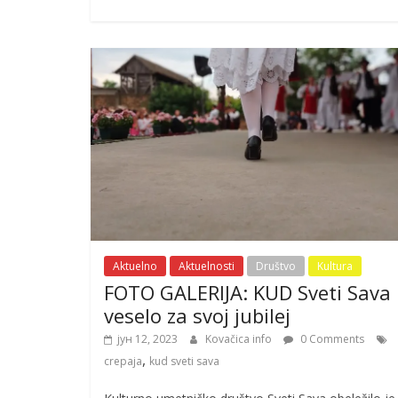
Aktuelno
Aktuelnosti
Društvo
Kultura
FOTO GALERIJA: KUD Sveti Sava
veselo za svoj jubilej
јун 12, 2023
Kovačica info
0 Comments
,
crepaja
kud sveti sava