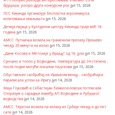
бруцоша, ускоро други конкурсни рок
јул 15, 2026
ПСС Кикинда организује бесплатна агрохемијска
испитивања земљишта
јул 15, 2026
Дечија пијаца у Културном центру Кикинда траје већ 18
година
јул 15, 2026
АМСС: Путничка возила на граничном прелазу Прешево
чекају 20 минута на излаз
јул 15, 2026
„Дани Косова и Метохије у Вршцу“ од 16. јула
јул 15, 2026
Сунчано и топло у Војводини, температура до 34 степена -
после подне могући локални пљускови
јул 15, 2026
Обустављен саобраћај на Иришком венцу - саобраћајка
паралисала успон ка Иригу
јул 14, 2026
Маја Гојковић и Себастијан Ћемночоловски потписали
Споразум о сарадњи између АП Војводине и Лубушког
војводства
јул 14, 2026
АМСС: Теретна возила на излазу из Србије чекају и до пет
сати
јул 14, 2026