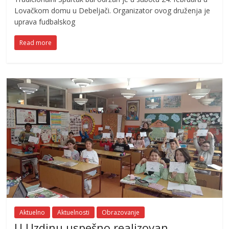
Lovačkom domu u Debeljači. Organizator ovog druženja je
uprava fudbalskog
Read more
Aktuelno
Aktuelnosti
Obrazovanje
U Uzdinu uspešno realizovan