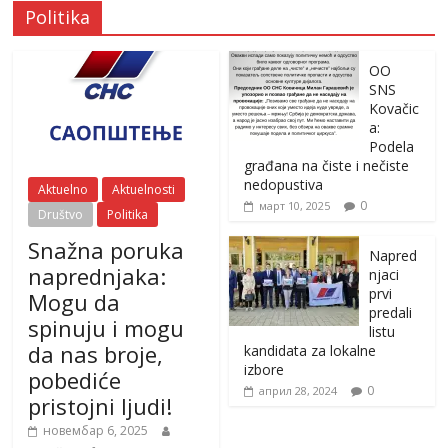
Politika
OO
SNS
Kovačic
a:
Podela
građana na čiste i nečiste
nedopustiva
Aktuelno
Aktuelnosti
0
март 10, 2025
Društvo
Politika
Snažna poruka
Napred
naprednjaka:
njaci
prvi
Mogu da
predali
spinuju i mogu
listu
da nas broje,
kandidata za lokalne
izbore
pobediće
0
април 28, 2024
pristojni ljudi!
новембар 6, 2025