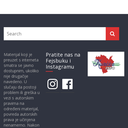
Pratite nas na
Materijal koji je
preuzet s interneta
Fejsbuku i
smatra se javno
Instagramu
dostupnim, ukoliko
nije drugačije
Instagram
Facebook
navedeno. U
slučaju da postoji
problem ili greška u
vezi s autorskim
pravima na
određeni materijal,
povreda autorskih
prava je učinjena
nenamerno. Nakon