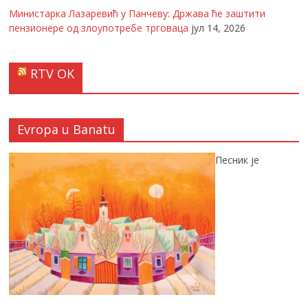
Министарка Лазаревић у Панчеву: Држава ће заштити
пензионере од злоупотребе трговаца
јул 14, 2026
RTV OK
Evropa u Banatu
Песник је