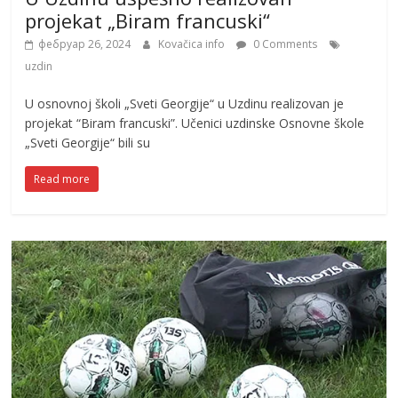
projekat „Biram francuski“
фебруар 26, 2024
Kovačica info
0 Comments
uzdin
U osnovnoj školi „Sveti Georgije“ u Uzdinu realizovan je
projekat “Biram francuski”. Učenici uzdinske Osnovne škole
„Sveti Georgije“ bili su
Read more