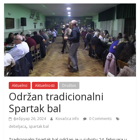
Aktuelno
Aktuelnosti
Društvo
Održan tradicionalni
Spartak bal
фебруар 26, 2024
Kovačica info
0 Comments
,
debeljaca
spartak bal
Tradicionalni Spartak bal održan je u subotu 24. februara u