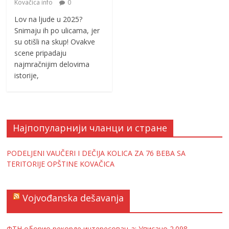
Kovačica info
0
Lov na ljude u 2025?
Snimaju ih po ulicama, jer
su otišli na skup! Ovakve
scene pripadaju
najmračnijim delovima
istorije,
Најпопуларнији чланци и стране
PODELJENI VAUČERI I DEČIJA KOLICA ZA 76 BEBA SA
TERITORIJE OPŠTINE KOVAČICA
Vojvođanska dešavanja
ФТН оборио рекорде интересовања; Уписано 2.098