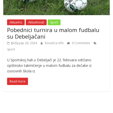
Aktuelno
Aktuelnosti
Sport
Pobednici turnira u malom fudbalu
su Debeljačani
фебруар 26, 2024
Kovačica info
0 Comments
sport
U Sportskoj hali u Debeljači je 22. februara održano
opštinsko takmičenje u malom fudbalu za dečake iz
osnovnih škola iz
Read more