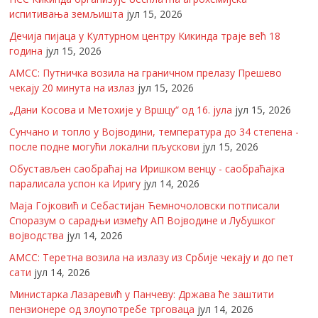
испитивања земљишта
јул 15, 2026
Дечија пијаца у Културном центру Кикинда траје већ 18
година
јул 15, 2026
АМСС: Путничка возила на граничном прелазу Прешево
чекају 20 минута на излаз
јул 15, 2026
„Дани Косова и Метохије у Вршцу“ од 16. јула
јул 15, 2026
Сунчано и топло у Војводини, температура до 34 степена -
после подне могући локални пљускови
јул 15, 2026
Обустављен саобраћај на Иришком венцу - саобраћајка
паралисала успон ка Иригу
јул 14, 2026
Маја Гојковић и Себастијан Ћемночоловски потписали
Споразум о сарадњи између АП Војводине и Лубушког
војводства
јул 14, 2026
АМСС: Теретна возила на излазу из Србије чекају и до пет
сати
јул 14, 2026
Министарка Лазаревић у Панчеву: Држава ће заштити
пензионере од злоупотребе трговаца
јул 14, 2026