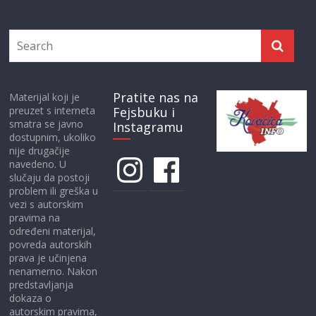
Pratite nas na
Materijal koji je
preuzet s interneta
Fejsbuku i
smatra se javno
Instagramu
dostupnim, ukoliko
nije drugačije
Instagram
Facebook
navedeno. U
slučaju da postoji
problem ili greška u
vezi s autorskim
pravima na
određeni materijal,
povreda autorskih
prava je učinjena
nenamerno. Nakon
predstavljanja
dokaza o
autorskim pravima,