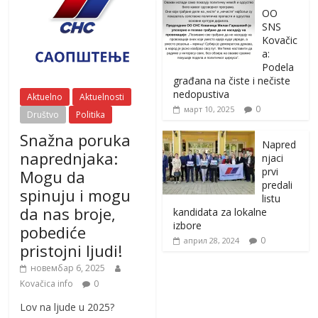
OO
SNS
Kovačic
a:
Podela
građana na čiste i nečiste
nedopustiva
Aktuelno
Aktuelnosti
0
март 10, 2025
Društvo
Politika
Snažna poruka
Napred
naprednjaka:
njaci
prvi
Mogu da
predali
spinuju i mogu
listu
da nas broje,
kandidata za lokalne
izbore
pobediće
0
април 28, 2024
pristojni ljudi!
новембар 6, 2025
Kovačica info
0
Lov na ljude u 2025?