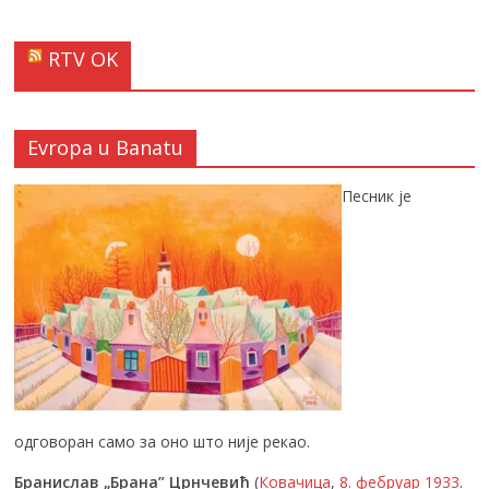
RTV OK
Evropa u Banatu
Песник је
одговоран само за оно што није рекао.
Бранислав „Брана” Црнчевић
(
Ковачица
,
8. фебруар
1933
.