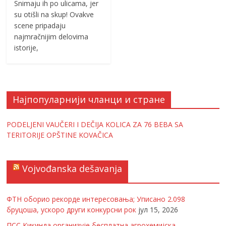
Snimaju ih po ulicama, jer
su otišli na skup! Ovakve
scene pripadaju
najmračnijim delovima
istorije,
Најпопуларнији чланци и стране
PODELJENI VAUČERI I DEČIJA KOLICA ZA 76 BEBA SA
TERITORIJE OPŠTINE KOVAČICA
Vojvođanska dešavanja
ФТН оборио рекорде интересовања; Уписано 2.098
бруцоша, ускоро други конкурсни рок
јул 15, 2026
ПСС Кикинда организује бесплатна агрохемијска