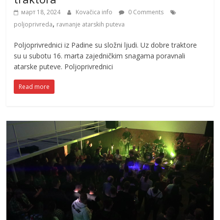
март 18, 2024
Kovačica info
0 Comments
,
poljoprivreda
ravnanje atarskih puteva
Poljoprivrednici iz Padine su složni ljudi. Uz dobre traktore
su u subotu 16. marta zajedničkim snagama poravnali
atarske puteve. Poljoprivrednici
Read more