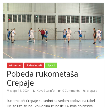
Aktuelno
Aktuelnosti
Sport
Pobeda rukometaša
Crepaje
март 18, 2024
Kovačica info
0 Comments
crepaja
Rukometaši Crepaje su sedmi sa sedam bodova na tabeli
Druge lige grupa „Vojvodina B“ posle 14. kola prvenstva u