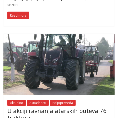
sezoni
Read more
Aktuelno
Aktuelnosti
Poljoprivreda
U akciji ravnanja atarskih puteva 76
traktora