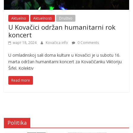
Aktuelno
Aktuelnosti
Društvo
U Kovačici održan humanitarni rok
koncert
март 18, 2024
Kovačica info
0 Comments
U omladinskoj sali doma kulture u Kovačici je u subotu 16.
marta održan humanitarni koncert za Kovačičanku Viktoriju
Šifel. Kolektiv
Read more
Politika