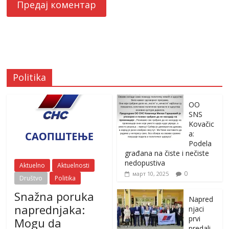
Politika
OO
SNS
Kovačic
a:
Podela
građana na čiste i nečiste
nedopustiva
Aktuelno
Aktuelnosti
0
март 10, 2025
Društvo
Politika
Snažna poruka
Napred
naprednjaka:
njaci
prvi
Mogu da
predali