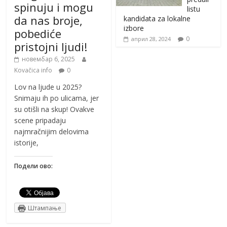
spinuju i mogu
listu
da nas broje,
kandidata za lokalne
izbore
pobediće
0
април 28, 2024
pristojni ljudi!
новембар 6, 2025
Kovačica info
0
Lov na ljude u 2025?
Snimaju ih po ulicama, jer
su otišli na skup! Ovakve
scene pripadaju
najmračnijim delovima
istorije,
Подели ово:
Штампање