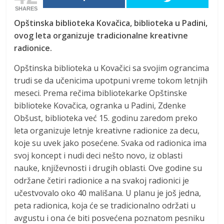
SHARES
Opštinska biblioteka Kovačica, biblioteka u Padini,
ovog leta organizuje tradicionalne kreativne
radionice.
Opštinska biblioteka u Kovačici sa svojim ograncima
trudi se da učenicima upotpuni vreme tokom letnjih
meseci. Prema rečima bibliotekarke Opštinske
biblioteke Kovačica, ogranka u Padini, Zdenke
Obšust, biblioteka već 15. godinu zaredom preko
leta organizuje letnje kreativne radionice za decu,
koje su uvek jako posećene. Svaka od radionica ima
svoj koncept i nudi deci nešto novo, iz oblasti
nauke, književnosti i drugih oblasti. Ove godine su
održane četiri radionice a na svakoj radionici je
učestvovalo oko 40 mališana. U planu je još jedna,
peta radionica, koja će se tradicionalno održati u
avgustu i ona će biti posvećena poznatom pesniku