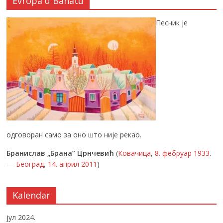
Evropa u Banatu
Песник је
одговоран само за оно што није рекао.
Бранислав „Брана” Црнчевић
(
Ковачица
,
8. фебруар
1933
.
—
Београд
,
14. април
2011
)
Kalendar
јул 2024.