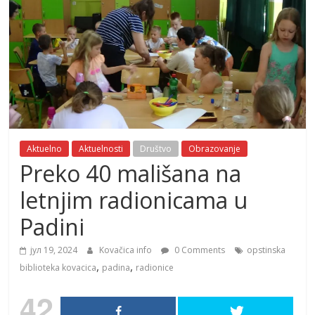
Aktuelno
Aktuelnosti
Društvo
Obrazovanje
Preko 40 mališana na
letnjim radionicama u
Padini
јул 19, 2024
Kovačica info
0 Comments
opstinska
,
,
biblioteka kovacica
padina
radionice
42