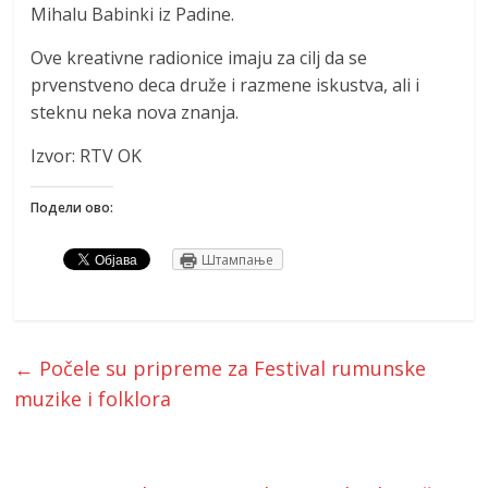
Mihalu Babinki iz Padine.
Ove kreativne radionice imaju za cilj da se
prvenstveno deca druže i razmene iskustva, ali i
steknu neka nova znanja.
Izvor: RTV OK
Подели ово:
Штампање
←
Počele su pripreme za Festival rumunske
muzike i folklora