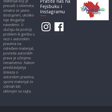
Pratite nas na
Materijal koji je
preuzet s interneta
Fejsbuku i
smatra se javno
Instagramu
dostupnim, ukoliko
nije drugačije
Instagram
Facebook
navedeno. U
slučaju da postoji
problem ili greška u
vezi s autorskim
pravima na
određeni materijal,
povreda autorskih
prava je učinjena
nenamerno. Nakon
predstavljanja
dokaza o
autorskim pravima,
sporni materijal će
odmah biti
uklonjen sa sajta.