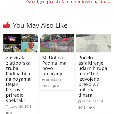
Zvuk Igre prestola na padinski način
→
You May Also Like
Zasvirala
SC Dolina
Počelo
zlatiborska
Padina ima
asfaltiranje
truba,
novo
udarnih rupa
Padina bila
pojačanje!
u opštni!
na nogama!
Izdvojeno
октобар 1,
Dejan
preko 2.7
2019
0
Petrović
miliona
priredio
dinara
spektakl
септембар 14,
август 20, 2018
2018
0
0