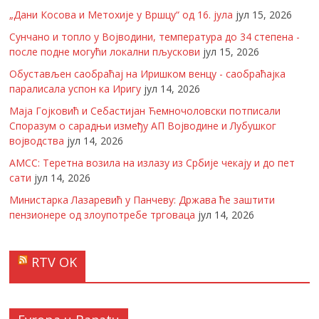
„Дани Косова и Метохије у Вршцу“ од 16. јула
јул 15, 2026
Сунчано и топло у Војводини, температура до 34 степена -
после подне могући локални пљускови
јул 15, 2026
Обустављен саобраћај на Иришком венцу - саобраћајка
паралисала успон ка Иригу
јул 14, 2026
Маја Гојковић и Себастијан Ћемночоловски потписали
Споразум о сарадњи између АП Војводине и Лубушког
војводства
јул 14, 2026
АМСС: Теретна возила на излазу из Србије чекају и до пет
сати
јул 14, 2026
Министарка Лазаревић у Панчеву: Држава ће заштити
пензионере од злоупотребе трговаца
јул 14, 2026
RTV OK