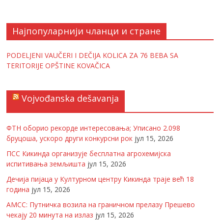
Најпопуларнији чланци и стране
PODELJENI VAUČERI I DEČIJA KOLICA ZA 76 BEBA SA
TERITORIJE OPŠTINE KOVAČICA
Vojvođanska dešavanja
ФТН оборио рекорде интересовања; Уписано 2.098
бруцоша, ускоро други конкурсни рок
јул 15, 2026
ПСС Кикинда организује бесплатна агрохемијска
испитивања земљишта
јул 15, 2026
Дечија пијаца у Културном центру Кикинда траје већ 18
година
јул 15, 2026
АМСС: Путничка возила на граничном прелазу Прешево
чекају 20 минута на излаз
јул 15, 2026