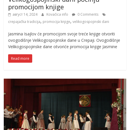
promocijom knjige
август 14, 2024
Kovačica info
0 Comments
,
,
crepajačka tradicija
promocija knjige
velikogospojinski dani
Jasmina Isajlov će promocijom svoje treće knjige otvoriti
ovogodišnje Velikogospojinske dane u Crepaji. Ovogodišnje
Velikogospojinske dane otvoriće promocija knjige Jasmine
Read more