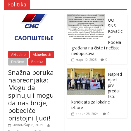
Politika
OO
SNS
Kovačic
a:
Podela
građana na čiste i nečiste
nedopustiva
Aktuelno
Aktuelnosti
0
март 10, 2025
Društvo
Politika
Snažna poruka
Napred
naprednjaka:
njaci
prvi
Mogu da
predali
spinuju i mogu
listu
da nas broje,
kandidata za lokalne
izbore
pobediće
0
април 28, 2024
pristojni ljudi!
новембар 6, 2025