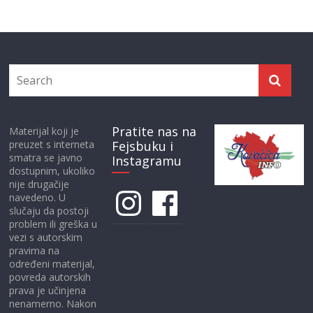
Pratite nas na
Materijal koji je
preuzet s interneta
Fejsbuku i
smatra se javno
Instagramu
dostupnim, ukoliko
nije drugačije
Instagram
Facebook
navedeno. U
slučaju da postoji
problem ili greška u
vezi s autorskim
pravima na
određeni materijal,
povreda autorskih
prava je učinjena
nenamerno. Nakon