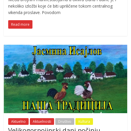
nekoliko izložbi koje će biti upriličene tokom centralnog
vikenda proslave. Povodom
Read more
Aktuelno
Aktuelnosti
Društvo
Kultura
Velikogospojinski dani počinju