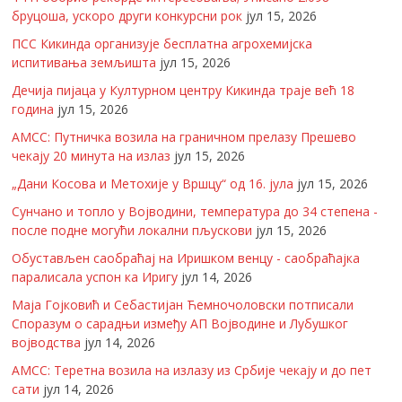
бруцоша, ускоро други конкурсни рок
јул 15, 2026
ПСС Кикинда организује бесплатна агрохемијска
испитивања земљишта
јул 15, 2026
Дечија пијаца у Културном центру Кикинда траје већ 18
година
јул 15, 2026
АМСС: Путничка возила на граничном прелазу Прешево
чекају 20 минута на излаз
јул 15, 2026
„Дани Косова и Метохије у Вршцу“ од 16. јула
јул 15, 2026
Сунчано и топло у Војводини, температура до 34 степена -
после подне могући локални пљускови
јул 15, 2026
Обустављен саобраћај на Иришком венцу - саобраћајка
паралисала успон ка Иригу
јул 14, 2026
Маја Гојковић и Себастијан Ћемночоловски потписали
Споразум о сарадњи између АП Војводине и Лубушког
војводства
јул 14, 2026
АМСС: Теретна возила на излазу из Србије чекају и до пет
сати
јул 14, 2026