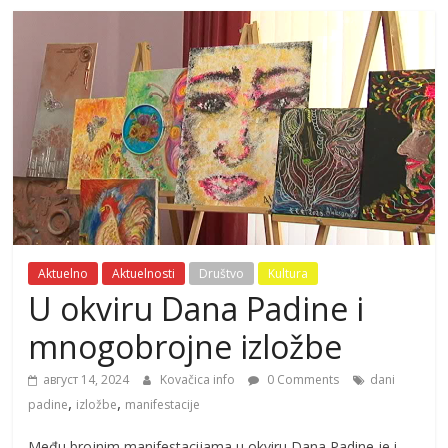
Aktuelno
Aktuelnosti
Društvo
Kultura
U okviru Dana Padine i
mnogobrojne izložbe
август 14, 2024
Kovačica info
0 Comments
dani
,
,
padine
izložbe
manifestacije
Među brojnim manifestacijama u okviru Dana Padine je i