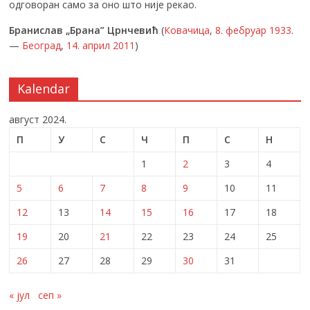
одговоран само за оно што није рекао.
Бранислав „Брана” Црнчевић
(
Ковачица
,
8. фебруар
1933
.
—
Београд
,
14. април
2011
)
Kalendar
август 2024.
П
У
С
Ч
П
С
Н
1
2
3
4
5
6
7
8
9
10
11
12
13
14
15
16
17
18
19
20
21
22
23
24
25
26
27
28
29
30
31
« јул
сеп »