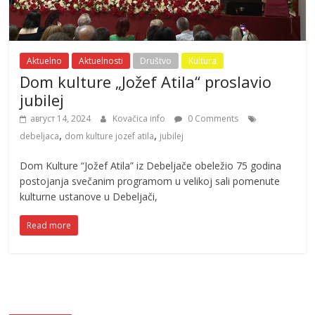
Aktuelno
Aktuelnosti
Društvo
Kultura
Dom kulture „Jožef Atila“ proslavio
jubilej
август 14, 2024
Kovačica info
0 Comments
,
,
debeljaca
dom kulture jozef atila
jubilej
Dom Kulture “Jožef Atila” iz Debeljače obeležio 75 godina
postojanja svečanim programom u velikoj sali pomenute
kulturne ustanove u Debeljači,
Read more