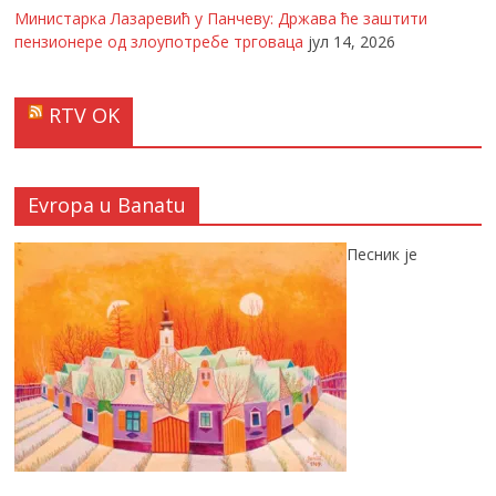
Министарка Лазаревић у Панчеву: Држава ће заштити
пензионере од злоупотребе трговаца
јул 14, 2026
RTV OK
Evropa u Banatu
Песник је