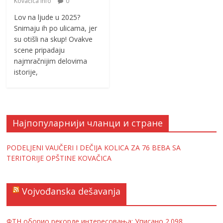
Kovačica info
0
Lov na ljude u 2025?
Snimaju ih po ulicama, jer
su otišli na skup! Ovakve
scene pripadaju
najmračnijim delovima
istorije,
Најпопуларнији чланци и стране
PODELJENI VAUČERI I DEČIJA KOLICA ZA 76 BEBA SA
TERITORIJE OPŠTINE KOVAČICA
Vojvođanska dešavanja
ФТН оборио рекорде интересовања; Уписано 2.098