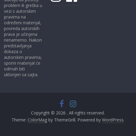
problem ili greška u
vezi s autorskim
pravima na
određeni materijal,
povreda autorskih
prava je učinjena
nenamerno. Nakon
predstavljanja
dokaza o
autorskim pravima,
sporni materijal će
odmah biti
uklonjen sa sajta.
Copyright © 2026
. All rights reserved.
Theme:
ColorMag
by ThemeGrill. Powered by
WordPress
.