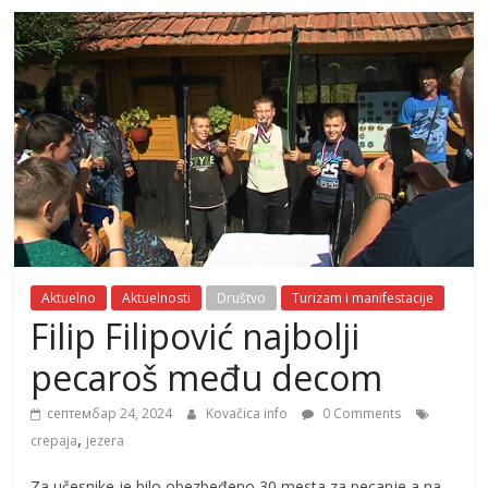
Aktuelno
Aktuelnosti
Društvo
Turizam i manifestacije
Filip Filipović najbolji
pecaroš među decom
септембар 24, 2024
Kovačica info
0 Comments
,
crepaja
jezera
Za učesnike je bilo obezbeđeno 30 mesta za pecanje a na