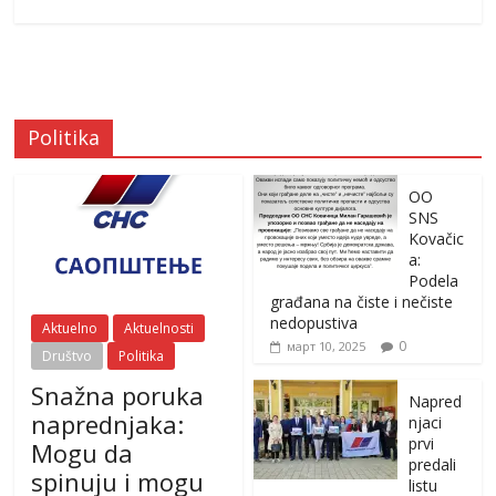
Politika
OO
SNS
Kovačic
a:
Podela
građana na čiste i nečiste
nedopustiva
Aktuelno
Aktuelnosti
0
март 10, 2025
Društvo
Politika
Snažna poruka
Napred
naprednjaka:
njaci
prvi
Mogu da
predali
spinuju i mogu
listu