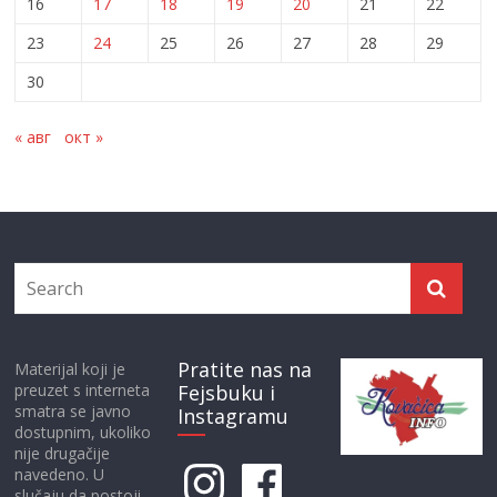
16
17
18
19
20
21
22
23
24
25
26
27
28
29
30
« авг
окт »
Pratite nas na
Materijal koji je
preuzet s interneta
Fejsbuku i
smatra se javno
Instagramu
dostupnim, ukoliko
nije drugačije
Instagram
Facebook
navedeno. U
slučaju da postoji