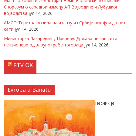
Маја Гојковић и Себастијан Ћемночоловски потписали
Споразум о сарадњи између АП Војводине и Лубушког
војводства
јул 14, 2026
АМСС: Теретна возила на излазу из Србије чекају и до пет
сати
јул 14, 2026
Министарка Лазаревић у Панчеву: Држава ће заштити
пензионере од злоупотребе трговаца
јул 14, 2026
RTV OK
Evropa u Banatu
Песник је