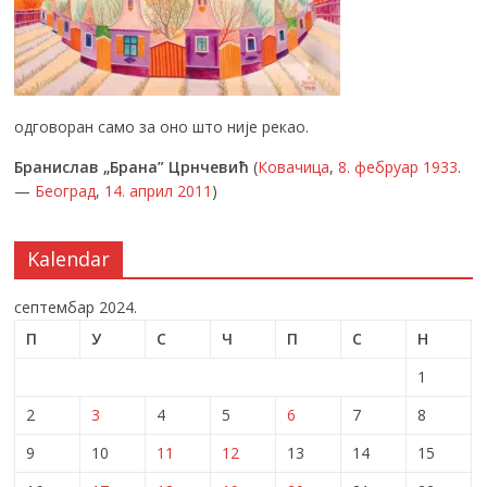
одговоран само за оно што није рекао.
Бранислав „Брана” Црнчевић
(
Ковачица
,
8. фебруар
1933
.
—
Београд
,
14. април
2011
)
Kalendar
септембар 2024.
П
У
С
Ч
П
С
Н
1
2
3
4
5
6
7
8
9
10
11
12
13
14
15