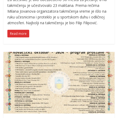
takmičenju je učestvovalo 23 mališana. Prema rečima
Milana Jovanova organizatora takmičenja vreme je išlo na
ruku učesnicima i proteklo je u sportskom duhu i odličnoj
atmosferi. Najbolji na takmičenju je bio Filip Filipović.
Read more