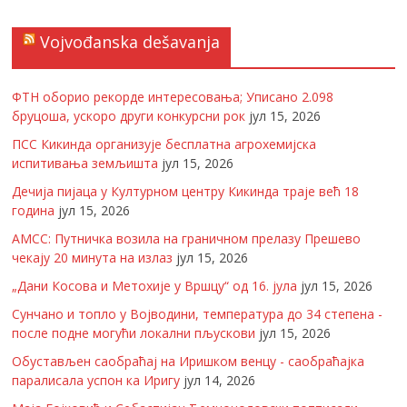
Vojvođanska dešavanja
ФТН оборио рекорде интересовања; Уписано 2.098
бруцоша, ускоро други конкурсни рок
јул 15, 2026
ПСС Кикинда организује бесплатна агрохемијска
испитивања земљишта
јул 15, 2026
Дечија пијаца у Културном центру Кикинда траје већ 18
година
јул 15, 2026
АМСС: Путничка возила на граничном прелазу Прешево
чекају 20 минута на излаз
јул 15, 2026
„Дани Косова и Метохије у Вршцу“ од 16. јула
јул 15, 2026
Сунчано и топло у Војводини, температура до 34 степена -
после подне могући локални пљускови
јул 15, 2026
Обустављен саобраћај на Иришком венцу - саобраћајка
паралисала успон ка Иригу
јул 14, 2026