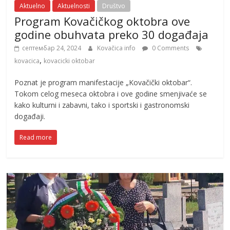
Aktuelno
Aktuelnosti
Društvo
Program Kovačičkog oktobra ove
godine obuhvata preko 30 događaja
септембар 24, 2024
Kovačica info
0 Comments
,
kovacica
kovacicki oktobar
Poznat je program manifestacije „Kovačički oktobar“.
Tokom celog meseca oktobra i ove godine smenjivaće se
kako kulturni i zabavni, tako i sportski i gastronomski
događaji.
Read more