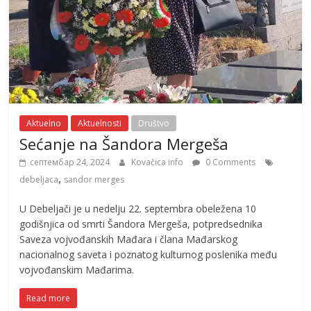
Aktuelno
Aktuelnosti
Društvo
Sećanje na Šandora Mergeša
септембар 24, 2024
Kovačica info
0 Comments
,
debeljaca
sandor merges
U Debeljači je u nedelju 22. septembra obeležena 10
godišnjica od smrti Šandora Mergeša, potpredsednika
Saveza vojvođanskih Mađara i člana Mađarskog
nacionalnog saveta i poznatog kulturnog poslenika među
vojvođanskim Mađarima.
Read more