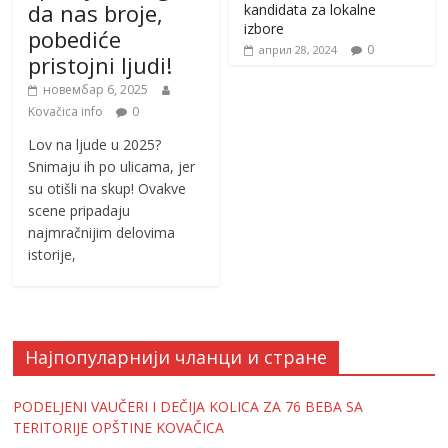
da nas broje,
kandidata za lokalne
izbore
pobediće
0
април 28, 2024
pristojni ljudi!
новембар 6, 2025
Kovačica info
0
Lov na ljude u 2025?
Snimaju ih po ulicama, jer
su otišli na skup! Ovakve
scene pripadaju
najmračnijim delovima
istorije,
Најпопуларнији чланци и стране
PODELJENI VAUČERI I DEČIJA KOLICA ZA 76 BEBA SA
TERITORIJE OPŠTINE KOVAČICA