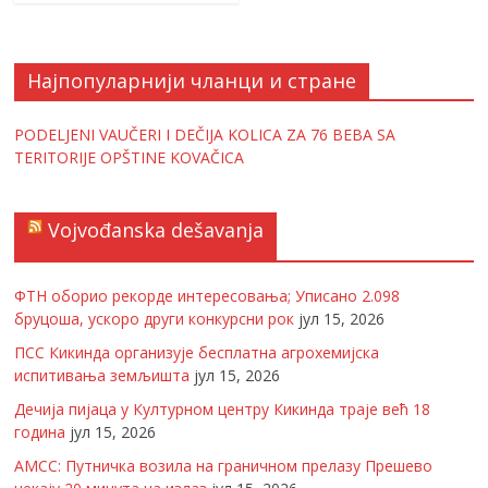
Најпопуларнији чланци и стране
PODELJENI VAUČERI I DEČIJA KOLICA ZA 76 BEBA SA
TERITORIJE OPŠTINE KOVAČICA
Vojvođanska dešavanja
ФТН оборио рекорде интересовања; Уписано 2.098
бруцоша, ускоро други конкурсни рок
јул 15, 2026
ПСС Кикинда организује бесплатна агрохемијска
испитивања земљишта
јул 15, 2026
Дечија пијаца у Културном центру Кикинда траје већ 18
година
јул 15, 2026
АМСС: Путничка возила на граничном прелазу Прешево