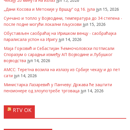
чекају 20 минута на излаз
јул 15, 2026
„Дани Косова и Метохије у Вршцу“ од 16. јула
јул 15, 2026
Сунчано и топло у Војводини, температура до 34 степена -
после подне могући локални пљускови
јул 15, 2026
Обустављен саобраћај на Иришком венцу - саобраћајка
паралисала успон ка Иригу
јул 14, 2026
Маја Гојковић и Себастијан Ћемночоловски потписали
Споразум о сарадњи између АП Војводине и Лубушког
војводства
јул 14, 2026
АМСС: Теретна возила на излазу из Србије чекају и до пет
сати
јул 14, 2026
Министарка Лазаревић у Панчеву: Држава ће заштити
пензионере од злоупотребе трговаца
јул 14, 2026
RTV OK