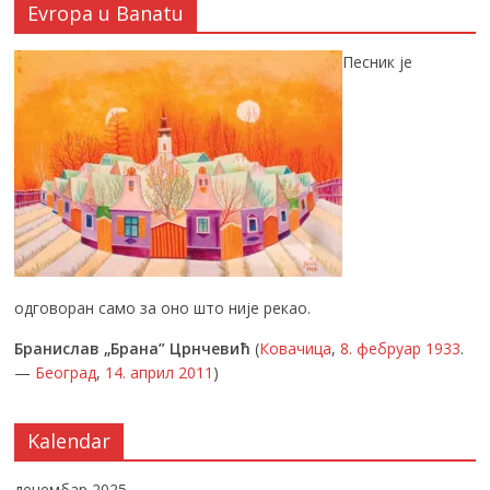
Evropa u Banatu
Песник је
одговоран само за оно што није рекао.
Бранислав „Брана” Црнчевић
(
Ковачица
,
8. фебруар
1933
.
—
Београд
,
14. април
2011
)
Kalendar
децембар 2025.