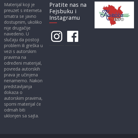
Pratite nas na
Materijal koji je
preuzet s interneta
Fejsbuku i
smatra se javno
Instagramu
dostupnim, ukoliko
nije drugačije
Instagram
Facebook
navedeno. U
slučaju da postoji
problem ili greška u
vezi s autorskim
pravima na
određeni materijal,
povreda autorskih
prava je učinjena
nenamerno. Nakon
predstavljanja
dokaza o
autorskim pravima,
sporni materijal će
odmah biti
uklonjen sa sajta.