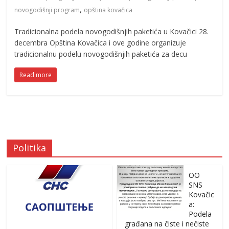
,
novogodišnji program
opština kovačica
Tradicionalna podela novogodišnjih paketića u Kovačici 28.
decembra Opština Kovačica i ove godine organizuje
tradicionalnu podelu novogodišnjih paketića za decu
Read more
Politika
OO
SNS
Kovačic
a:
Podela
građana na čiste i nečiste