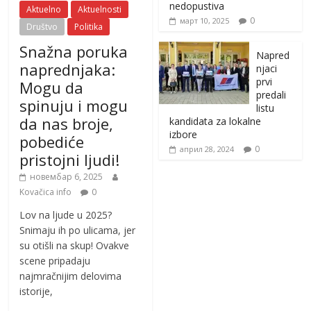
nedopustiva
Aktuelno
Aktuelnosti
0
март 10, 2025
Društvo
Politika
Snažna poruka
Napred
naprednjaka:
njaci
prvi
Mogu da
predali
spinuju i mogu
listu
da nas broje,
kandidata za lokalne
izbore
pobediće
0
април 28, 2024
pristojni ljudi!
новембар 6, 2025
Kovačica info
0
Lov na ljude u 2025?
Snimaju ih po ulicama, jer
su otišli na skup! Ovakve
scene pripadaju
najmračnijim delovima
istorije,