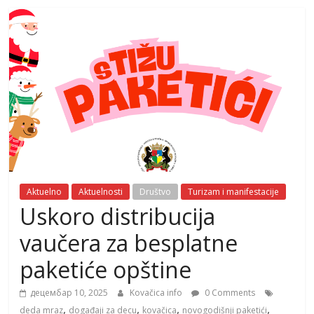
Aktuelno
Aktuelnosti
Društvo
Turizam i manifestacije
Uskoro distribucija
vaučera za besplatne
paketiće opštine
децембар 10, 2025
Kovačica info
0 Comments
,
,
,
,
deda mraz
događaji za decu
kovačica
novogodišnji paketići