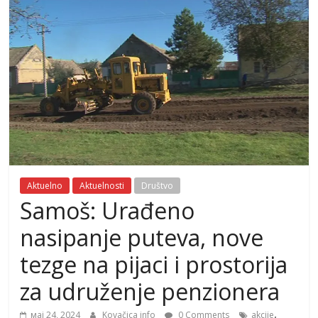
Aktuelno
Aktuelnosti
Društvo
Samoš: Urađeno
nasipanje puteva, nove
tezge na pijaci i prostorija
za udruženje penzionera
,
мај 24, 2024
Kovačica info
0 Comments
akcije