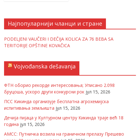
Најпопуларнији чланци и стране
PODELJENI VAUČERI I DEČIJA KOLICA ZA 76 BEBA SA
TERITORIJE OPŠTINE KOVAČICA
Vojvođanska dešavanja
ФТН оборио рекорде интересовања; Уписано 2.098
бруцоша, ускоро други конкурсни рок
јул 15, 2026
ПСС Кикинда организује бесплатна агрохемијска
испитивања земљишта
јул 15, 2026
Дечија пијаца у Културном центру Кикинда траје већ 18
година
јул 15, 2026
АМСС: Путничка возила на граничном прелазу Прешево