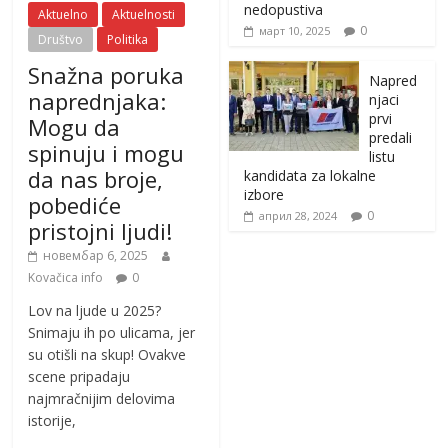
nedopustiva
Aktuelno
Aktuelnosti
0
март 10, 2025
Društvo
Politika
Snažna poruka
Napred
naprednjaka:
njaci
prvi
Mogu da
predali
spinuju i mogu
listu
da nas broje,
kandidata za lokalne
izbore
pobediće
0
април 28, 2024
pristojni ljudi!
новембар 6, 2025
Kovačica info
0
Lov na ljude u 2025?
Snimaju ih po ulicama, jer
su otišli na skup! Ovakve
scene pripadaju
najmračnijim delovima
istorije,