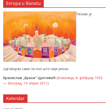
Evropa u Banatu
Песник је
одговоран само за оно што није рекао.
Бранислав „Брана” Црнчевић
(
Ковачица
,
8. фебруар
1933
.
—
Београд
,
14. април
2011
)
Kalendar