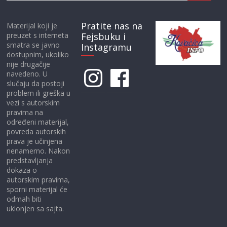
Pratite nas na
Materijal koji je
preuzet s interneta
Fejsbuku i
smatra se javno
Instagramu
dostupnim, ukoliko
nije drugačije
Instagram
Facebook
navedeno. U
slučaju da postoji
problem ili greška u
vezi s autorskim
pravima na
određeni materijal,
povreda autorskih
prava je učinjena
nenamerno. Nakon
predstavljanja
dokaza o
autorskim pravima,
sporni materijal će
odmah biti
uklonjen sa sajta.