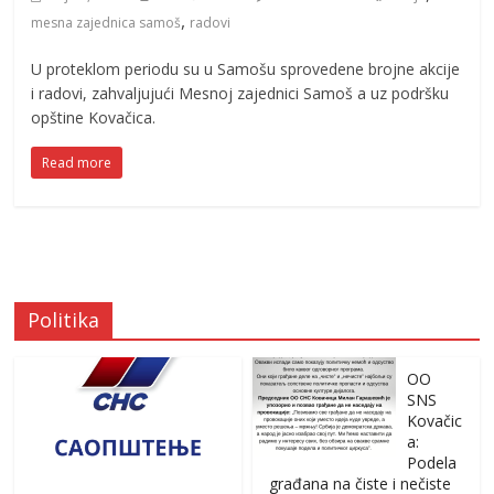
,
mesna zajednica samoš
radovi
U proteklom periodu su u Samošu sprovedene brojne akcije
i radovi, zahvaljujući Mesnoj zajednici Samoš a uz podršku
opštine Kovačica.
Read more
Politika
OO
SNS
Kovačic
a:
Podela
građana na čiste i nečiste