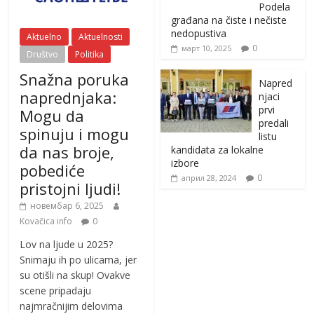
Podela
građana na čiste i nečiste
nedopustiva
Aktuelno
Aktuelnosti
0
март 10, 2025
Društvo
Politika
Snažna poruka
Napred
naprednjaka:
njaci
prvi
Mogu da
predali
spinuju i mogu
listu
da nas broje,
kandidata za lokalne
izbore
pobediće
0
април 28, 2024
pristojni ljudi!
новембар 6, 2025
Kovačica info
0
Lov na ljude u 2025?
Snimaju ih po ulicama, jer
su otišli na skup! Ovakve
scene pripadaju
najmračnijim delovima