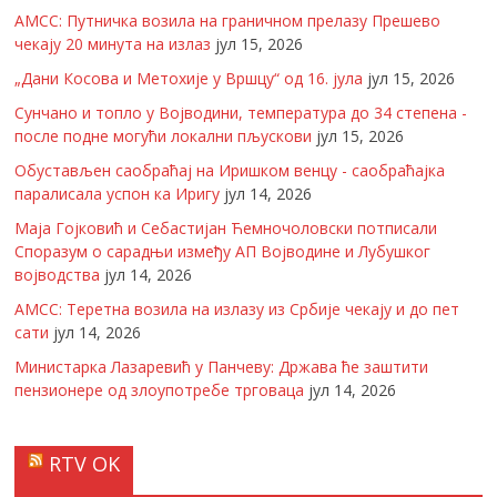
АМСС: Путничка возила на граничном прелазу Прешево
чекају 20 минута на излаз
јул 15, 2026
„Дани Косова и Метохије у Вршцу“ од 16. јула
јул 15, 2026
Сунчано и топло у Војводини, температура до 34 степена -
после подне могући локални пљускови
јул 15, 2026
Обустављен саобраћај на Иришком венцу - саобраћајка
паралисала успон ка Иригу
јул 14, 2026
Маја Гојковић и Себастијан Ћемночоловски потписали
Споразум о сарадњи између АП Војводине и Лубушког
војводства
јул 14, 2026
АМСС: Теретна возила на излазу из Србије чекају и до пет
сати
јул 14, 2026
Министарка Лазаревић у Панчеву: Држава ће заштити
пензионере од злоупотребе трговаца
јул 14, 2026
RTV OK