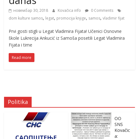
danas
новембар 30, 2018
Kovačica info
0 Comments
,
,
,
,
dom kulture samos
legat
promocija knjige
samos
vladimir fijat
Prvi gosti stigli u Legat Vladimira Fijata! Učenici Osnovne
škole Lukrecija Ankucić iz Samoša posetili Legat Vladimira
Fijata i time
Read more
Politika
OO
SNS
Kovačic
a: