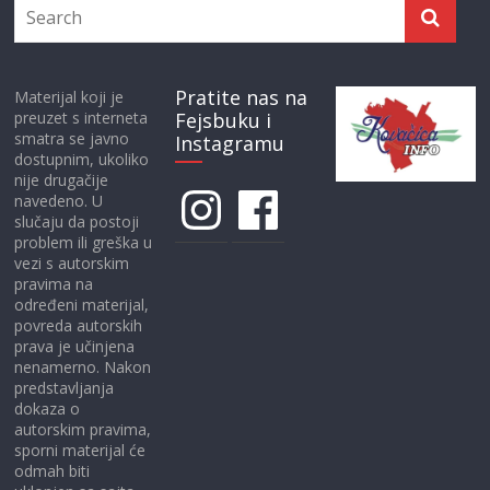
Pratite nas na
Materijal koji je
preuzet s interneta
Fejsbuku i
smatra se javno
Instagramu
dostupnim, ukoliko
nije drugačije
Instagram
Facebook
navedeno. U
slučaju da postoji
problem ili greška u
vezi s autorskim
pravima na
određeni materijal,
povreda autorskih
prava je učinjena
nenamerno. Nakon
predstavljanja
dokaza o
autorskim pravima,
sporni materijal će
odmah biti