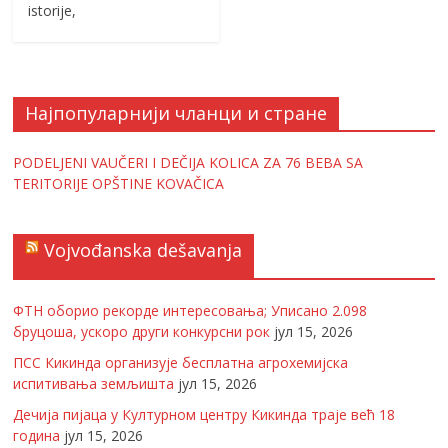
istorije,
Најпопуларнији чланци и стране
PODELJENI VAUČERI I DEČIJA KOLICA ZA 76 BEBA SA
TERITORIJE OPŠTINE KOVAČICA
Vojvođanska dešavanja
ФТН оборио рекорде интересовања; Уписано 2.098
бруцоша, ускоро други конкурсни рок
јул 15, 2026
ПСС Кикинда организује бесплатна агрохемијска
испитивања земљишта
јул 15, 2026
Дечија пијаца у Културном центру Кикинда траје већ 18
година
јул 15, 2026