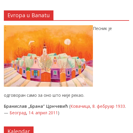
Evropa u Banatu
Песник је
одговоран само за оно што није рекао.
Бранислав „Брана” Црнчевић
(
Ковачица
,
8. фебруар
1933
.
—
Београд
,
14. април
2011
)
Kalendar