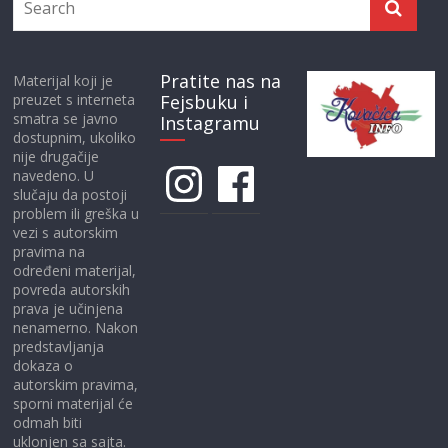
Pratite nas na
Materijal koji je
preuzet s interneta
Fejsbuku i
smatra se javno
Instagramu
dostupnim, ukoliko
nije drugačije
Instagram
Facebook
navedeno. U
slučaju da postoji
problem ili greška u
vezi s autorskim
pravima na
određeni materijal,
povreda autorskih
prava je učinjena
nenamerno. Nakon
predstavljanja
dokaza o
autorskim pravima,
sporni materijal će
odmah biti
uklonjen sa sajta.