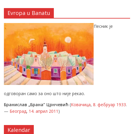
Evropa u Banatu
Песник је
одговоран само за оно што није рекао.
Бранислав „Брана” Црнчевић
(
Ковачица
,
8. фебруар
1933
.
—
Београд
,
14. април
2011
)
Kalendar