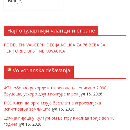
istorije,
Најпопуларнији чланци и стране
PODELJENI VAUČERI I DEČIJA KOLICA ZA 76 BEBA SA
TERITORIJE OPŠTINE KOVAČICA
Vojvođanska dešavanja
ФТН оборио рекорде интересовања; Уписано 2.098
бруцоша, ускоро други конкурсни рок
јул 15, 2026
ПСС Кикинда организује бесплатна агрохемијска
испитивања земљишта
јул 15, 2026
Дечија пијаца у Културном центру Кикинда траје већ 18
година
јул 15, 2026