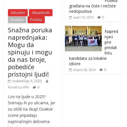
Podela
građana na čiste i nečiste
nedopustiva
Aktuelno
Aktuelnosti
0
март 10, 2025
Društvo
Politika
Snažna poruka
Napred
naprednjaka:
njaci
prvi
Mogu da
predali
spinuju i mogu
listu
da nas broje,
kandidata za lokalne
izbore
pobediće
0
април 28, 2024
pristojni ljudi!
новембар 6, 2025
Kovačica info
0
Lov na ljude u 2025?
Snimaju ih po ulicama, jer
su otišli na skup! Ovakve
scene pripadaju
najmračnijim delovima