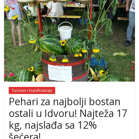
Turizam i manifestacije
Pehari za najbolji bostan
ostali u Idvoru! Najteža 17
kg, najslađa sa 12%
šećera!