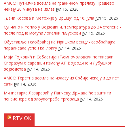
АМСС: Путничка возила на граничном прелазу Прешево
чекају 20 минута на излаз
јул 15, 2026
„Дани Косова и Метохије у Вршцу“ од 16. јула
јул 15, 2026
Сунчано и топло у Војводини, температура до 34 степена -
после подне могући локални пљускови
јул 15, 2026
Обустављен саобраћај на Иришком венцу - саобраћајка
паралисала успон ка Иригу
јул 14, 2026
Маја Гојковић и Себастијан Ћемночоловски потписали
Споразум о сарадњи између АП Војводине и Лубушког
војводства
јул 14, 2026
АМСС: Теретна возила на излазу из Србије чекају и до пет
сати
јул 14, 2026
Министарка Лазаревић у Панчеву: Држава ће заштити
пензионере од злоупотребе трговаца
јул 14, 2026
RTV OK