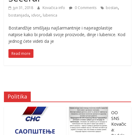
,
јул 31, 2018
Kovačica info
0 Comments
bostan
,
,
bostanijada
idvor
lubenica
Bostandžije smišljaju najšarmantnije i najvragolastije
natpise kako bi prodali svoje proizvode, dinje i lubenice. Kod
jednog ćete videti da je
Read more
Politika
OO
SNS
Kovačic
a: