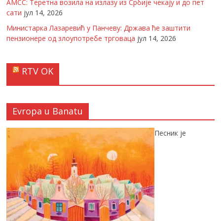
АМСС: Теретна возила на излазу из Србије чекају и до пет
сати
јул 14, 2026
Министарка Лазаревић у Панчеву: Држава ће заштити
пензионере од злоупотребе трговаца
јул 14, 2026
RTV OK
Evropa u Banatu
Песник је