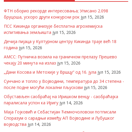
ФТН оборио рекорде интересовања; Уписано 2.098
бруцоша, ускоро други конкурсни рок
јул 15, 2026
ПСС Кикинда организује бесплатна агрохемијска
испитивања земљишта
јул 15, 2026
Дечија пијаца у Културном центру Кикинда траје већ 18
година
јул 15, 2026
АМСС: Путничка возила на граничном прелазу Прешево
чекају 20 минута на излаз
јул 15, 2026
„Дани Косова и Метохије у Вршцу“ од 16. јула
јул 15, 2026
Сунчано и топло у Војводини, температура до 34 степена -
после подне могући локални пљускови
јул 15, 2026
Обустављен саобраћај на Иришком венцу - саобраћајка
паралисала успон ка Иригу
јул 14, 2026
Маја Гојковић и Себастијан Ћемночоловски потписали
Споразум о сарадњи између АП Војводине и Лубушког
војводства
јул 14, 2026