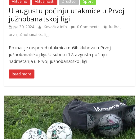
Aktuelno
Aktuelnosti
Društvo
Sport
U augustu počinju utakmice u Prvoj
južnobanatskoj ligi
,
јул 30, 2024
Kovačica info
0 Comments
fudbal
prva južnobanatska liga
Poznat je raspored utakmica naših klubova u Prvoj
južnobanatskoj ligi. U subotu 17. avgusta počinju
nadmetanja u Prvoj južnobanatskoj ligi
Read more