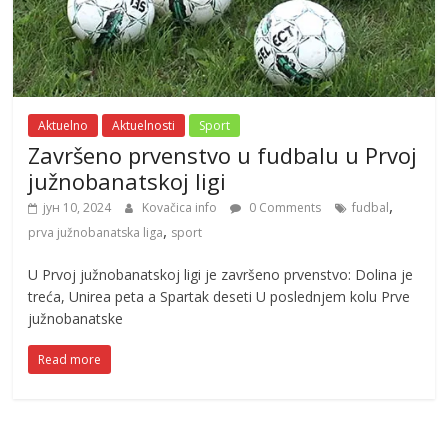
Aktuelno
Aktuelnosti
Sport
Završeno prvenstvo u fudbalu u Prvoj
južnobanatskoj ligi
,
јун 10, 2024
Kovačica info
0 Comments
fudbal
,
prva južnobanatska liga
sport
U Prvoj južnobanatskoj ligi je završeno prvenstvo: Dolina je
treća, Unirea peta a Spartak deseti U poslednjem kolu Prve
južnobanatske
Read more