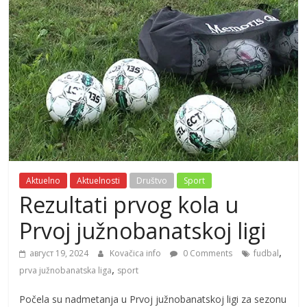
Aktuelno
Aktuelnosti
Društvo
Sport
Rezultati prvog kola u
Prvoj južnobanatskoj ligi
,
август 19, 2024
Kovačica info
0 Comments
fudbal
,
prva južnobanatska liga
sport
Počela su nadmetanja u Prvoj južnobanatskoj ligi za sezonu