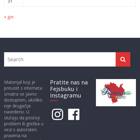
31
« јул
Pratite nas na
Materijal koji je
preuzet s interneta
Fejsbuku i
smatra se javno
Instagramu
dostupnim, ukoliko
nije drugačije
Instagram
Facebook
navedeno. U
slučaju da postoji
problem ili greška u
vezi s autorskim
pravima na