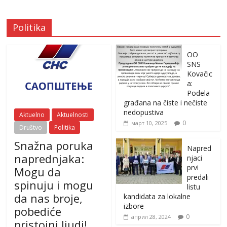
Politika
OO
SNS
Kovačic
a:
Podela
građana na čiste i nečiste
nedopustiva
Aktuelno
Aktuelnosti
0
март 10, 2025
Društvo
Politika
Snažna poruka
Napred
naprednjaka:
njaci
prvi
Mogu da
predali
spinuju i mogu
listu
da nas broje,
kandidata za lokalne
izbore
pobediće
0
април 28, 2024
pristojni ljudi!