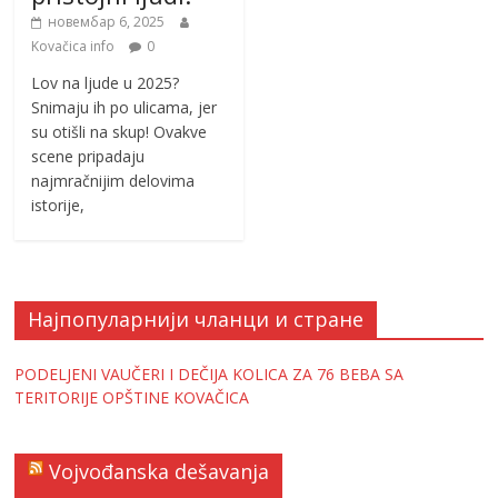
новембар 6, 2025
Kovačica info
0
Lov na ljude u 2025?
Snimaju ih po ulicama, jer
su otišli na skup! Ovakve
scene pripadaju
najmračnijim delovima
istorije,
Најпопуларнији чланци и стране
PODELJENI VAUČERI I DEČIJA KOLICA ZA 76 BEBA SA
TERITORIJE OPŠTINE KOVAČICA
Vojvođanska dešavanja