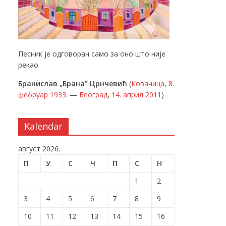
Песник је одговоран само за оно што није
рекао.
Бранислав „Брана” Црнчевић
(
Ковачица
,
8.
фебруар
1933
. —
Београд
,
14. април
2011
)
Kalendar
август 2026.
П
У
С
Ч
П
С
Н
1
2
3
4
5
6
7
8
9
10
11
12
13
14
15
16