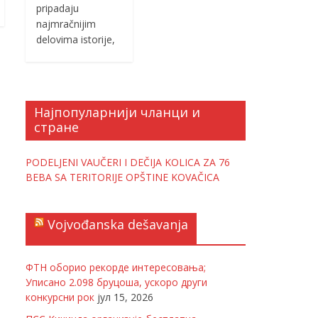
pripadaju
najmračnijim
delovima istorije,
Најпопуларнији чланци и
стране
PODELJENI VAUČERI I DEČIJA KOLICA ZA 76
BEBA SA TERITORIJE OPŠTINE KOVAČICA
Vojvođanska dešavanja
ФТН оборио рекорде интересовања;
Уписано 2.098 бруцоша, ускоро други
конкурсни рок
јул 15, 2026