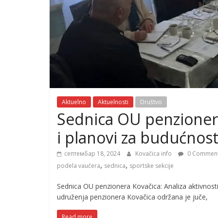
Aktuelno
Aktuelnosti
Društvo
Sednica OU penzionera
i planovi za budućnos
септембар 18, 2024
Kovačica info
0 Commen
,
,
podela vaučera
sednica
sportske sekcije
Sednica OU penzionera Kovačica: Analiza aktivnost
udruženja penzionera Kovačica održana je juče,
Read more