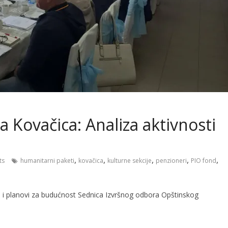
 Kovačica: Analiza aktivnosti
t
,
,
,
,
,
ts
humanitarni paketi
kovačica
kulturne sekcije
penzioneri
PIO fond
i i planovi za budućnost Sednica Izvršnog odbora Opštinskog