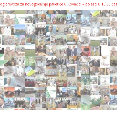
og prevoza za novogodišnje paketiće u Kovačici – polasci u 16.30 ča
JA KOLICA ZA 76 BEBA SA TERITORIJE OPŠTINE KOVAČICA
ka oborila rekord zatvorenih firmi!
egulatorno telo
grebu, pa kukaju o „egzilu“