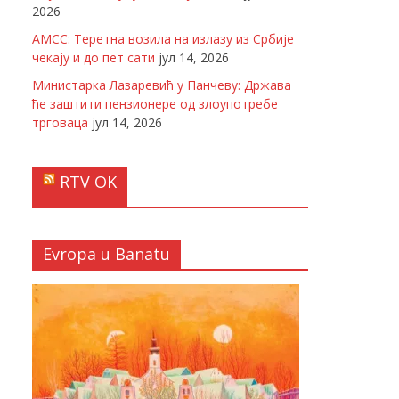
2026
АМСС: Теретна возила на излазу из Србије
чекају и до пет сати
јул 14, 2026
Министарка Лазаревић у Панчеву: Држава
ће заштити пензионере од злоупотребе
трговаца
јул 14, 2026
RTV OK
Evropa u Banatu