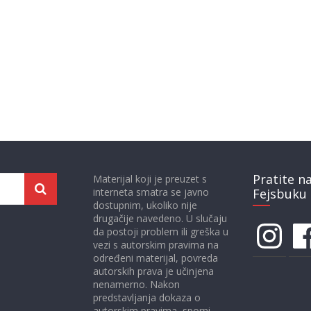
Pratite n
Materijal koji je preuzet s
interneta smatra se javno
Fejsbuku 
dostupnim, ukoliko nije
drugačije navedeno. U slučaju
Instagram
Face
da postoji problem ili greška u
vezi s autorskim pravima na
određeni materijal, povreda
autorskih prava je učinjena
nenamerno. Nakon
predstavljanja dokaza o
autorskim pravima, sporni