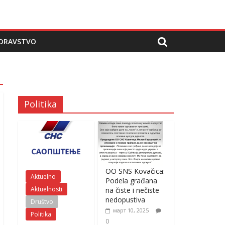
DRAVSTVO
Politika
OO SNS Kovačica:
Aktuelno
Podela građana
Aktuelnosti
na čiste i nečiste
nedopustiva
Društvo
март 10, 2025
Politika
0