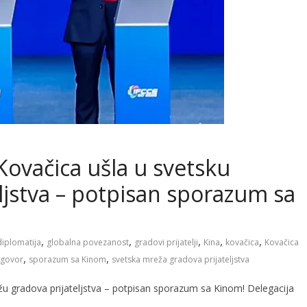
ovačica ušla u svetsku
ljstva – potpisan sporazum sa
,
,
,
,
,
diplomatija
globalna povezanost
gradovi prijatelji
Kina
kovačica
Kovačica
,
,
ugovor
sporazum sa Kinom
svetska mreža gradova prijateljstva
u gradova prijateljstva – potpisan sporazum sa Kinom! Delegacija