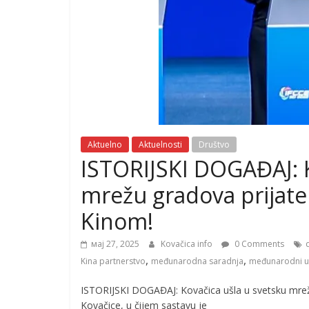
Aktuelno
Aktuelnosti
Društvo
ISTORIJSKI DOGAĐAJ: K
mrežu gradova prijate
Kinom!
мај 27, 2025
Kovačica info
0 Comments
,
,
Kina partnerstvo
međunarodna saradnja
međunarodni 
ISTORIJSKI DOGAĐAJ: Kovačica ušla u svetsku mrež
Kovačice, u čijem sastavu je