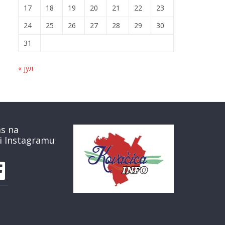
17
18
19
20
21
22
23
24
25
26
27
28
29
30
31
« јул
as na
i Instagramu
book