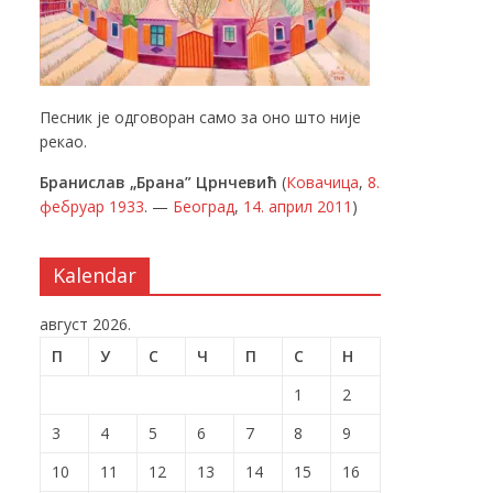
Песник је одговоран само за оно што није
рекао.
Бранислав „Брана” Црнчевић
(
Ковачица
,
8.
фебруар
1933
. —
Београд
,
14. април
2011
)
Kalendar
август 2026.
П
У
С
Ч
П
С
Н
1
2
3
4
5
6
7
8
9
10
11
12
13
14
15
16