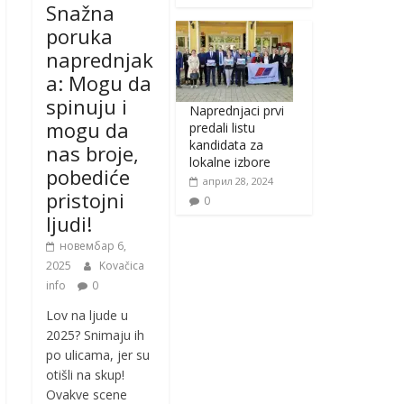
Snažna
poruka
naprednjak
a: Mogu da
spinuju i
Naprednjaci prvi
mogu da
predali listu
kandidata za
nas broje,
lokalne izbore
pobediće
април 28, 2024
pristojni
0
ljudi!
новембар 6,
2025
Kovačica
info
0
Lov na ljude u
2025? Snimaju ih
po ulicama, jer su
otišli na skup!
Ovakve scene