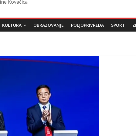
ine Kovačica
KULTURA
OBRAZOVANJE
POLJOPRIVREDA
SPORT
Z