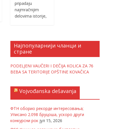
pripadaju
najmračnijim
delovima istorije,
Најпопуларнији чланци и
стране
PODELJENI VAUČERI I DEČIJA KOLICA ZA 76
BEBA SA TERITORIJE OPŠTINE KOVAČICA
Vojvođanska dešavanja
ФТН оборио рекорде интересовања;
Уписано 2.098 бруцоша, ускоро други
конкурсни рок
јул 15, 2026