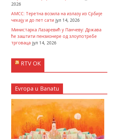
2026
АМСС: Теретна возила на излазу из Србије
чекају и до пет сати
јул 14, 2026
Министарка Лазаревић у Панчеву: Држава
ће заштити пензионере од злоупотребе
трговаца
јул 14, 2026
RTV OK
Evropa u Banatu