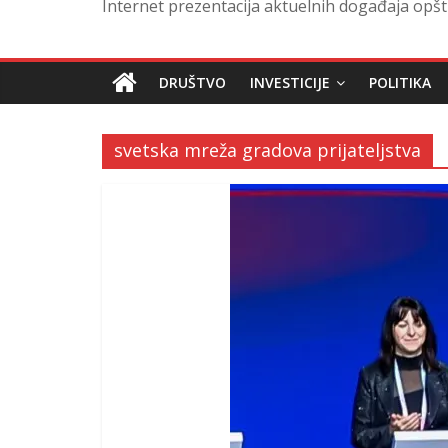
Internet prezentacija aktuelnih događaja opšt
DRUŠTVO
INVESTICIJE
POLITIKA
svetska mreža gradova prijateljstva