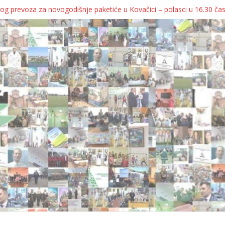
og prevoza za novogodišnje paketiće u Kovačici – polasci u 16.30 ča
JA KOLICA ZA 76 BEBA SA TERITORIJE OPŠTINE KOVAČICA
ka oborila rekord zatvorenih firmi!
egulatorno telo
grebu, pa kukaju o „egzilu“