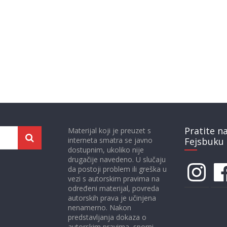
Pratite n
Materijal koji je preuzet s
interneta smatra se javno
Fejsbuku 
dostupnim, ukoliko nije
drugačije navedeno. U slučaju
Instagram
Face
da postoji problem ili greška u
vezi s autorskim pravima na
određeni materijal, povreda
autorskih prava je učinjena
nenamerno. Nakon
predstavljanja dokaza o
autorskim pravima, sporni