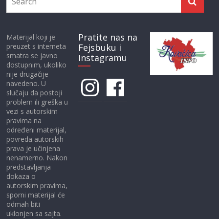
Pratite nas na
Materijal koji je
preuzet s interneta
Fejsbuku i
smatra se javno
Instagramu
dostupnim, ukoliko
nije drugačije
Instagram
Facebook
navedeno. U
slučaju da postoji
problem ili greška u
vezi s autorskim
pravima na
određeni materijal,
povreda autorskih
prava je učinjena
nenamerno. Nakon
predstavljanja
dokaza o
autorskim pravima,
sporni materijal će
odmah biti
uklonjen sa sajta.