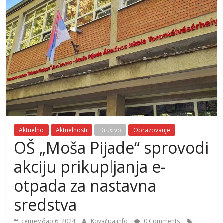
Aktuelno
Aktuelnosti
Društvo
Obrazovanje
OŠ „Moša Pijade“ sprovodi
akciju prikupljanja e-
otpada za nastavna
sredstva
септембар 6, 2024
Kovačica info
0 Comments