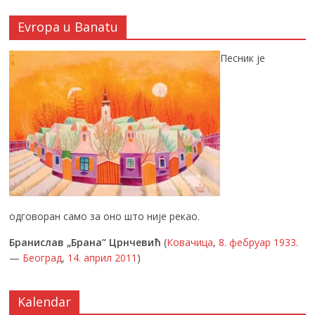
Evropa u Banatu
Песник је
одговоран само за оно што није рекао.
Бранислав „Брана” Црнчевић
(
Ковачица
,
8. фебруар
1933
.
—
Београд
,
14. април
2011
)
Kalendar