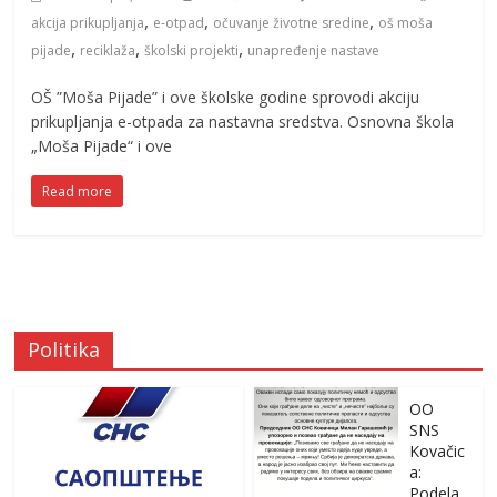
,
,
,
akcija prikupljanja
e-otpad
očuvanje životne sredine
oš moša
,
,
,
pijade
reciklaža
školski projekti
unapređenje nastave
OŠ ”Moša Pijade” i ove školske godine sprovodi akciju
prikupljanja e-otpada za nastavna sredstva. Osnovna škola
„Moša Pijade“ i ove
Read more
Politika
OO
SNS
Kovačic
a:
Podela