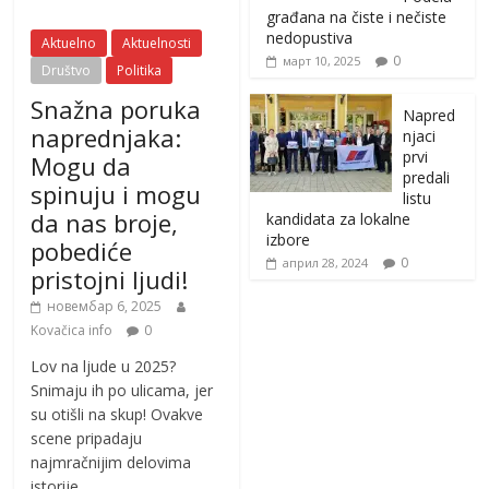
građana na čiste i nečiste
nedopustiva
Aktuelno
Aktuelnosti
0
март 10, 2025
Društvo
Politika
Snažna poruka
Napred
naprednjaka:
njaci
prvi
Mogu da
predali
spinuju i mogu
listu
da nas broje,
kandidata za lokalne
izbore
pobediće
0
април 28, 2024
pristojni ljudi!
новембар 6, 2025
Kovačica info
0
Lov na ljude u 2025?
Snimaju ih po ulicama, jer
su otišli na skup! Ovakve
scene pripadaju
najmračnijim delovima
istorije,