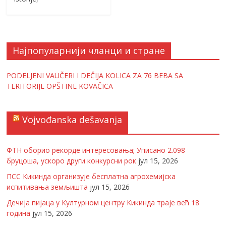
Најпопуларнији чланци и стране
PODELJENI VAUČERI I DEČIJA KOLICA ZA 76 BEBA SA
TERITORIJE OPŠTINE KOVAČICA
Vojvođanska dešavanja
ФТН оборио рекорде интересовања; Уписано 2.098
бруцоша, ускоро други конкурсни рок
јул 15, 2026
ПСС Кикинда организује бесплатна агрохемијска
испитивања земљишта
јул 15, 2026
Дечија пијаца у Културном центру Кикинда траје већ 18
година
јул 15, 2026