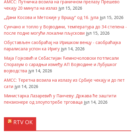
АМСС: Путничка возила на граничном прелазу Прешево
чекају 20 минута на излаз
јул 15, 2026
„Дани Косова и Метохије у Вршцу“ од 16. јула
јул 15, 2026
Сунчано и топло у Војводини, температура до 34 степена -
после подне могући локални пљускови
јул 15, 2026
Обустављен саобраћај на Иришком венцу - саобраћајка
паралисала успон ка Иригу
јул 14, 2026
Маја Гојковић и Себастијан Ћемночоловски потписали
Споразум о сарадњи између АП Војводине и Лубушког
војводства
јул 14, 2026
АМСС: Теретна возила на излазу из Србије чекају и до пет
сати
јул 14, 2026
Министарка Лазаревић у Панчеву: Држава ће заштити
пензионере од злоупотребе трговаца
јул 14, 2026
RTV OK