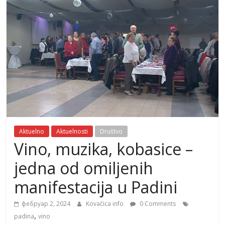
Aktuelno
Aktuelnosti
Društvo
Vino, muzika, kobasice –
jedna od omiljenih
manifestacija u Padini
фебруар 2, 2024
Kovačica info
0 Comments
,
padina
vino