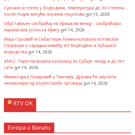
Сунчано и топло у Војводини, температура до 34 степена -
после подне могући локални пљускови
јул 15, 2026
Обустављен саобраћај на Иришком венцу - саобраћајка
паралисала успон ка Иригу
јул 14, 2026
Маја Гојковић и Себастијан Ћемночоловски потписали
Споразум о сарадњи између АП Војводине и Лубушког
војводства
јул 14, 2026
АМСС: Теретна возила на излазу из Србије чекају и до пет
сати
јул 14, 2026
Министарка Лазаревић у Панчеву: Држава ће заштити
пензионере од злоупотребе трговаца
јул 14, 2026
RTV OK
Evropa u Banatu