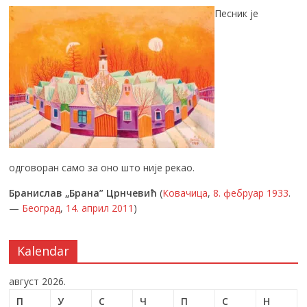
Песник је
одговоран само за оно што није рекао.
Бранислав „Брана” Црнчевић
(
Ковачица
,
8. фебруар
1933
.
—
Београд
,
14. април
2011
)
Kalendar
август 2026.
П
У
С
Ч
П
С
Н