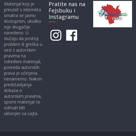
Pratite nas na
Materijal koji je
preuzet s interneta
Fejsbuku i
smatra se javno
Instagramu
dostupnim, ukoliko
nije drugačije
Instagram
Facebook
navedeno. U
slučaju da postoji
problem ili greška u
vezi s autorskim
pravima na
određeni materijal,
povreda autorskih
prava je učinjena
nenamerno. Nakon
predstavljanja
dokaza o
autorskim pravima,
sporni materijal će
odmah biti
uklonjen sa sajta.