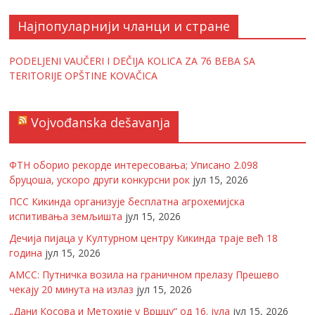
Најпопуларнији чланци и стране
PODELJENI VAUČERI I DEČIJA KOLICA ZA 76 BEBA SA
TERITORIJE OPŠTINE KOVAČICA
Vojvođanska dešavanja
ФТН оборио рекорде интересовања; Уписано 2.098
бруцоша, ускоро други конкурсни рок
јул 15, 2026
ПСС Кикинда организује бесплатна агрохемијска
испитивања земљишта
јул 15, 2026
Дечија пијаца у Културном центру Кикинда траје већ 18
година
јул 15, 2026
АМСС: Путничка возила на граничном прелазу Прешево
чекају 20 минута на излаз
јул 15, 2026
„Дани Косова и Метохије у Вршцу“ од 16. јула
јул 15, 2026