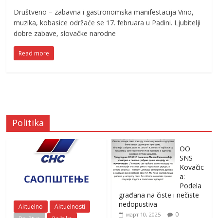
Društveno – zabavna i gastronomska manifestacija Vino,
muzika, kobasice održaće se 17. februara u Padini. Ljubitelji
dobre zabave, slovačke narodne
Read more
Politika
OO
SNS
Kovačic
a:
Podela
građana na čiste i nečiste
nedopustiva
Aktuelno
Aktuelnosti
0
март 10, 2025