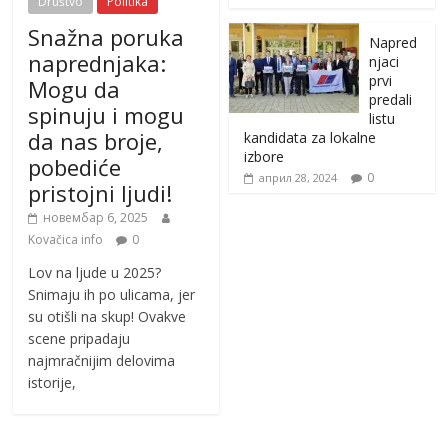
Društvo
Politika
Snažna poruka
Napred
naprednjaka:
njaci
prvi
Mogu da
predali
spinuju i mogu
listu
da nas broje,
kandidata za lokalne
izbore
pobediće
0
април 28, 2024
pristojni ljudi!
новембар 6, 2025
Kovačica info
0
Lov na ljude u 2025?
Snimaju ih po ulicama, jer
su otišli na skup! Ovakve
scene pripadaju
najmračnijim delovima
istorije,