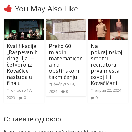
You May Also Like
Kvalifikacije
Preko 60
Na
„Raspevanih
mladih
pokrajinskoj
dragulja“ –
matematičar
smotri
četvoro iz
a na
recitatora
Kovačice
opštinskom
prva mesta
nastupa u
takmičenju
osvojili i
finalu
Kovačičani
фебруар 14,
октобар 17,
април 22, 2024
2024
0
2023
0
0
Оставите одговор
Ваша адреса е-поште неће бити објављена.