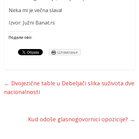
Neka mi je večna slava!
Izvor: Južni Banat.rs
Подели ово:
Штампање
←
Dvojezične table u Debeljači slika suživota dve
nacionalnosti
Kud odoše glasnogovornici opozicije?
→