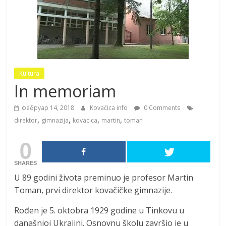
Kultura
In memoriam
фебруар 14, 2018
Kovačica info
0 Comments
,
,
,
,
direktor
gimnazija
kovacica
martin
toman
0
SHARES
U 89 godini života preminuo je profesor Martin
Toman, prvi direktor kovačičke gimnazije.
Rođen je 5. oktobra 1929 godine u Tinkovu u
današnjoj Ukrajini. Osnovnu školu završio je u