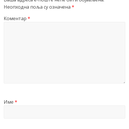
Неопходна поља су означена
*
Коментар
*
Име
*