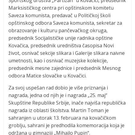
Sportskog društva „Partizan“ u Kovačici, predsednik
Marksističkog centra pri opštinskom komitetu
Saveza komunista, predavač u Političkoj školi
opštinskog odbora Saveza komunista, sekretar za
obrazovanje i kulturu pančevačkog okruga,
predsednik Socijalističke unije radnika opštine
Kovačica, predsednik uredništva časopisa Novi
život, osnivač sekcije slikara i Galerije slikara naivne
umetnosti, kao i osnivač muzejske kolekcije,
predsednik mesne zajednice i predsednik Mesnog
odbora Matice slovačke u Kovačici.
Za svoj uspešan rad dobio je više priznanja i
nagrada, jedna od njih je i nagrada „25. maj“
Skupštine Republike Srbije, inače najviša republička
nagrada iz oblasti školstva. Martin Toman je
sahranjen u utorak 13. februara na kovačičkom
groblju, sahrani je predhodila komemoracija koja je
održana u gimnaziji „Mihajlo Pupin“.