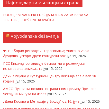
Најпопуларнији чланци и стране
PODELJENI VAUČERI I DEČIJA KOLICA ZA 76 BEBA SA
TERITORIJE OPŠTINE KOVAČICA
Vojvođanska dešavanja
ФТН оборио рекорде интересовања; Уписано 2.098
бруцоша, ускоро други конкурсни рок
јул 15, 2026
ПСС Кикинда организује бесплатна агрохемијска
испитивања земљишта
јул 15, 2026
Дечија пијаца у Културном центру Кикинда траје већ 18
година
јул 15, 2026
АМСС: Путничка возила на граничном прелазу Прешево
чекају 20 минута на излаз
јул 15, 2026
„Дани Косова и Метохије у Вршцу“ од 16. јула
јул 15, 2026
Сунчано и топло у Војводини, температура до 34 степена -