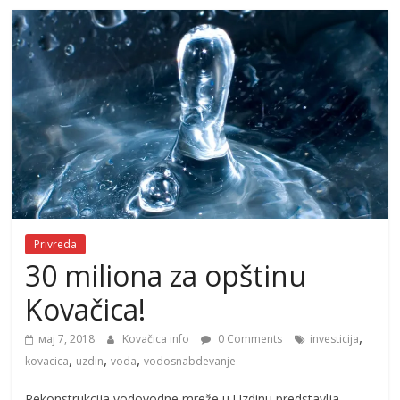
Privreda
30 miliona za opštinu
Kovačica!
,
мај 7, 2018
Kovačica info
0 Comments
investicija
,
,
,
kovacica
uzdin
voda
vodosnabdevanje
Rekonstrukcija vodovodne mreže u Uzdinu predstavlja