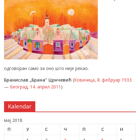
одговоран само за оно што није рекао.
Бранислав „Брана” Црнчевић
(
Ковачица
,
8. фебруар
1933
.
—
Београд
,
14. април
2011
)
Kalendar
мај 2018.
П
У
С
Ч
П
С
Н