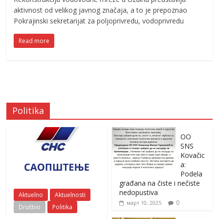
aktivnost od velikog javnog značaja, a to je prepoznao
Pokrajinski sekretarijat za poljoprivredu, vodoprivredu
Read more
Politika
OO
SNS
Kovačic
a:
Podela
građana na čiste i nečiste
nedopustiva
Aktuelno
Aktuelnosti
0
март 10, 2025
Društvo
Politika