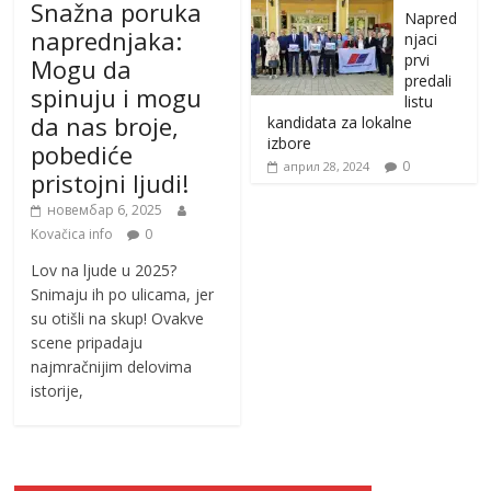
Snažna poruka
Napred
naprednjaka:
njaci
prvi
Mogu da
predali
spinuju i mogu
listu
da nas broje,
kandidata za lokalne
izbore
pobediće
0
април 28, 2024
pristojni ljudi!
новембар 6, 2025
Kovačica info
0
Lov na ljude u 2025?
Snimaju ih po ulicama, jer
su otišli na skup! Ovakve
scene pripadaju
najmračnijim delovima
istorije,