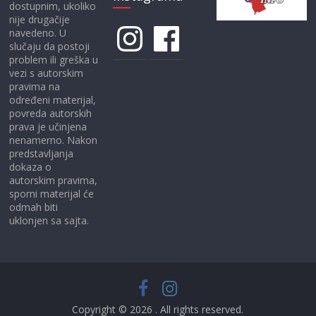
dostupnim, ukoliko
nije drugačije
Instagram
Facebook
navedeno. U
slučaju da postoji
problem ili greška u
vezi s autorskim
pravima na
određeni materijal,
povreda autorskih
prava je učinjena
nenamerno. Nakon
predstavljanja
dokaza o
autorskim pravima,
sporni materijal će
odmah biti
uklonjen sa sajta.
Copyright © 2026
. All rights reserved.