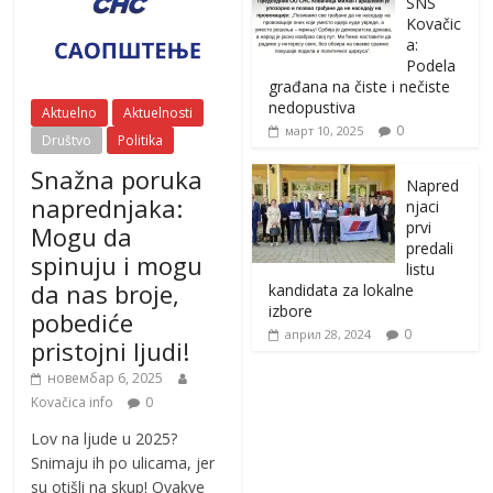
SNS
Kovačic
a:
Podela
građana na čiste i nečiste
nedopustiva
Aktuelno
Aktuelnosti
0
март 10, 2025
Društvo
Politika
Snažna poruka
Napred
naprednjaka:
njaci
prvi
Mogu da
predali
spinuju i mogu
listu
da nas broje,
kandidata za lokalne
izbore
pobediće
0
април 28, 2024
pristojni ljudi!
новембар 6, 2025
Kovačica info
0
Lov na ljude u 2025?
Snimaju ih po ulicama, jer
su otišli na skup! Ovakve