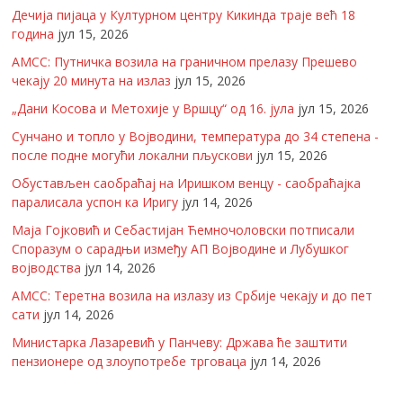
Дечија пијаца у Културном центру Кикинда траје већ 18
година
јул 15, 2026
АМСС: Путничка возила на граничном прелазу Прешево
чекају 20 минута на излаз
јул 15, 2026
„Дани Косова и Метохије у Вршцу“ од 16. јула
јул 15, 2026
Сунчано и топло у Војводини, температура до 34 степена -
после подне могући локални пљускови
јул 15, 2026
Обустављен саобраћај на Иришком венцу - саобраћајка
паралисала успон ка Иригу
јул 14, 2026
Маја Гојковић и Себастијан Ћемночоловски потписали
Споразум о сарадњи између АП Војводине и Лубушког
војводства
јул 14, 2026
АМСС: Теретна возила на излазу из Србије чекају и до пет
сати
јул 14, 2026
Министарка Лазаревић у Панчеву: Држава ће заштити
пензионере од злоупотребе трговаца
јул 14, 2026