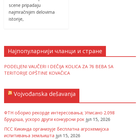
scene pripadaju
najmračnijim delovima
istorije,
Најпопуларнији чланци и стране
PODELJENI VAUČERI I DEČIJA KOLICA ZA 76 BEBA SA
TERITORIJE OPŠTINE KOVAČICA
Vojvođanska dešavanja
ФТН оборио рекорде интересовања; Уписано 2.098
бруцоша, ускоро други конкурсни рок
јул 15, 2026
ПСС Кикинда организује бесплатна агрохемијска
испитивања земљишта
јул 15, 2026