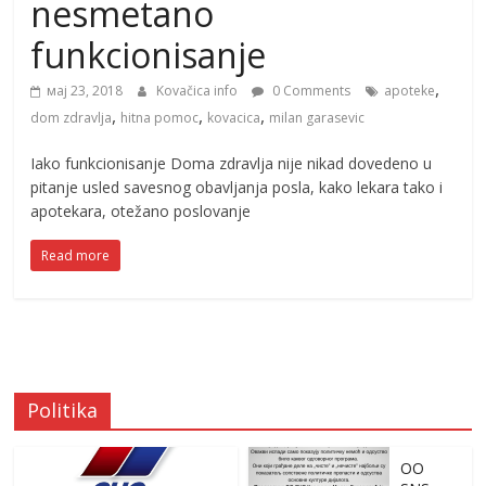
nesmetano
funkcionisanje
,
мај 23, 2018
Kovačica info
0 Comments
apoteke
,
,
,
dom zdravlja
hitna pomoc
kovacica
milan garasevic
Iako funkcionisanje Doma zdravlja nije nikad dovedeno u
pitanje usled savesnog obavljanja posla, kako lekara tako i
apotekara, otežano poslovanje
Read more
Politika
OO