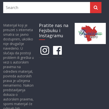
Pratite nas na
Materijal koji je
preuzet s interneta
Fejsbuku i
smatra se javno
Instagramu
dostupnim, ukoliko
nije drugačije
Instagram
Facebook
navedeno. U
slučaju da postoji
problem ili greška u
vezi s autorskim
pravima na
određeni materijal,
povreda autorskih
prava je učinjena
nenamerno. Nakon
predstavljanja
dokaza o
autorskim pravima,
sporni materijal će
odmah biti