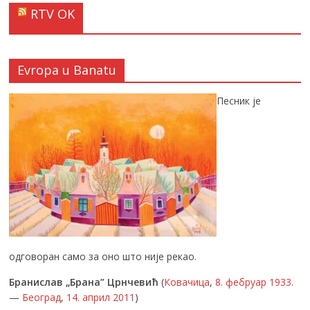
RTV OK
Evropa u Banatu
Песник је
одговоран само за оно што није рекао.
Бранислав „Брана” Црнчевић
(
Ковачица
,
8. фебруар
1933
.
—
Београд
,
14. април
2011
)