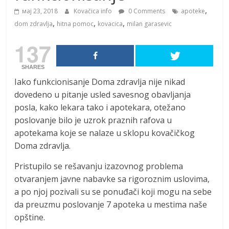
,
мај 23, 2018
Kovačica info
0 Comments
apoteke
,
,
,
dom zdravlja
hitna pomoc
kovacica
milan garasevic
137
SHARES
Iako funkcionisanje Doma zdravlja nije nikad
dovedeno u pitanje usled savesnog obavljanja
posla, kako lekara tako i apotekara, otežano
poslovanje bilo je uzrok praznih rafova u
apotekama koje se nalaze u sklopu kovačičkog
Doma zdravlja.
Pristupilo se rešavanju izazovnog problema
otvaranjem javne nabavke sa rigoroznim uslovima,
a po njoj pozivali su se ponuđači koji mogu na sebe
da preuzmu poslovanje 7 apoteka u mestima naše
opštine.