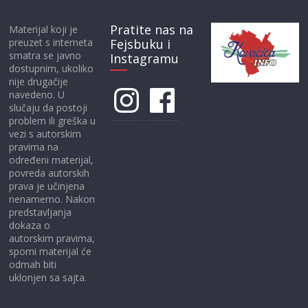
Pratite nas na
Materijal koji je
preuzet s interneta
Fejsbuku i
smatra se javno
Instagramu
dostupnim, ukoliko
nije drugačije
Instagram
Facebook
navedeno. U
slučaju da postoji
problem ili greška u
vezi s autorskim
pravima na
određeni materijal,
povreda autorskih
prava je učinjena
nenamerno. Nakon
predstavljanja
dokaza o
autorskim pravima,
sporni materijal će
odmah biti
uklonjen sa sajta.