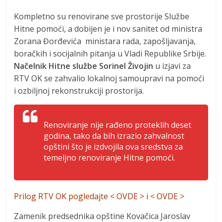
Kompletno su renovirane sve prostorije Službe
Hitne pomoći, a dobijen je i nov sanitet od ministra
Zorana Đorđevića ministara rada, zapošljavanja,
boračkih i socijalnih pitanja u Vladi Republike Srbije.
Načelnik Hitne službe Sorinel Živojin
u izjavi za
RTV OK se zahvalio lokalnoj samoupravi na pomoći
i ozbiljnoj rekonstrukciji prostorija.
Renoviranje nije rađeno proteklih deset
godina, tako da bih izrazio zahvalnost
opštini što je izdvojila ova sredstva za
temeljno renoviranje Hitne pomoći.
Prilog RTV OK pogledajte <
OVDE
> i <
OVDE
>
Zamenik predsednika opštine Kovačica Jaroslav