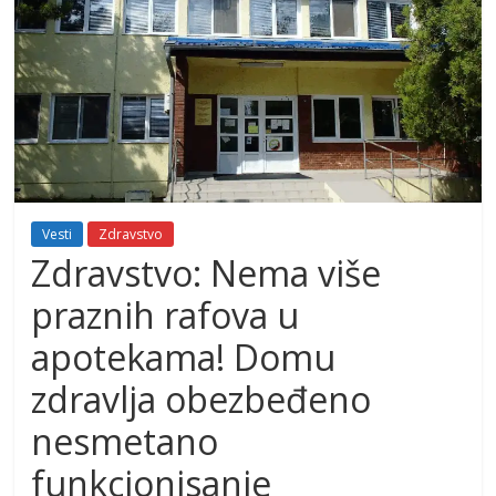
Vesti
Zdravstvo
Zdravstvo: Nema više
praznih rafova u
apotekama! Domu
zdravlja obezbeđeno
nesmetano
funkcionisanje