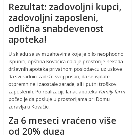
Rezultat: zadovoljni kupci,
zadovoljni zaposleni,
odlična snabdevenost
apoteka!
U skladu sa svim zahtevima koje je bilo neophodno
ispuniti, opština Kovačica dala je prostorije nekada
državnih apoteka privatnom poslodavcu uz uslove
da svi radnici zadrže svoj posao, da se isplate
otpremnine i zaostale zarade, ali i putni troškovi
zaposlenih. Po realizaciji, lanac apoteka
Family farm
počeo je da posluje u prostorijama pri Domu
zdravlja u Kovačici.
Za 6 meseci vraćeno više
od 20% duga