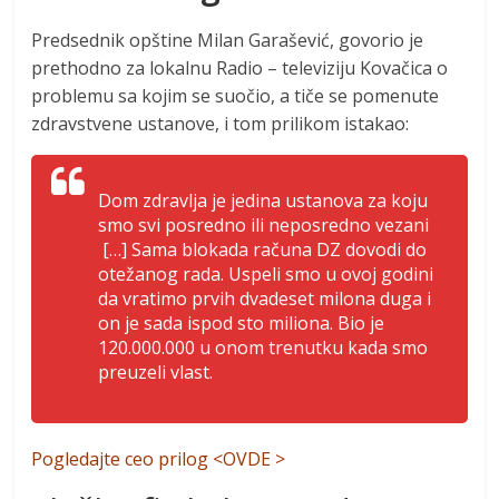
Predsednik opštine Milan Garašević, govorio je
prethodno za lokalnu Radio – televiziju Kovačica o
problemu sa kojim se suočio, a tiče se pomenute
zdravstvene ustanove, i tom prilikom istakao:
Dom zdravlja je jedina ustanova za koju
smo svi posredno ili neposredno vezani
[…] Sama blokada računa DZ dovodi do
otežanog rada. Uspeli smo u ovoj godini
da vratimo prvih dvadeset milona duga i
on je sada ispod sto miliona. Bio je
120.000.000 u onom trenutku kada smo
preuzeli vlast.
Pogledajte ceo prilog <
OVDE
>