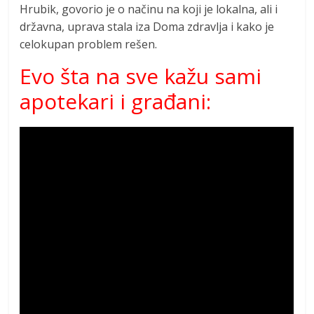
Hrubik, govorio je o načinu na koji je lokalna, ali i
državna, uprava stala iza Doma zdravlja i kako je
celokupan problem rešen.
Evo šta na sve kažu sami
apotekari i građani: