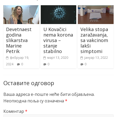
Devetnaest
U Kovačici
Velika stopa
godina
nema korona
zaražavanja,
slikarstva
virusa –
sa vakcinom
Marine
stanje
lakši
Petrik
stabilno
simptomi
фебруар 19,
март 13, 2020
јануар 13, 2022
2024
0
0
0
Оставите одговор
Ваша адреса е-поште неће бити објављена.
Неопходна поља су означена
*
Коментар
*