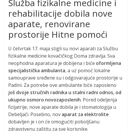
Služba fizikalne medicine i
rehabilitacije dobila nove
aparate, renovirane
prostorije Hitne pomoći
U četvrtak 17. maja stigli su novi aparati za Službu
fizikalne medicine kovačičkog Doma zdravlja. Sva
neophodna aparatura je dobijena i biće
oformljena
specijalistička ambulanta
, a uz pomoć lokalne
samouprave sređene su i odgovarajuće prostorije u
Padini. Za potrebe ove ambulante biće zaposleno
još dvoje stručnih radnika u stalni radni odnos, od
ukupno osmoro novozaposlenih
. Pored odeljenja
fizijatrije, nove aparate dobila je i stomatologija u
Debeljači. Posebno, nov
aparat za elektrolite
dobavljen je i on će omogućiti poboljšanu
zdravstvenu zaštitu za sve korisnike.