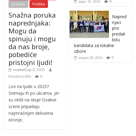
0
март 10, 2025
Društvo
Politika
Snažna poruka
Napred
naprednjaka:
njaci
prvi
Mogu da
predali
spinuju i mogu
listu
da nas broje,
kandidata za lokalne
izbore
pobediće
0
април 28, 2024
pristojni ljudi!
новембар 6, 2025
Kovačica info
0
Lov na ljude u 2025?
Snimaju ih po ulicama, jer
su otišli na skup! Ovakve
scene pripadaju
najmračnijim delovima
istorije,