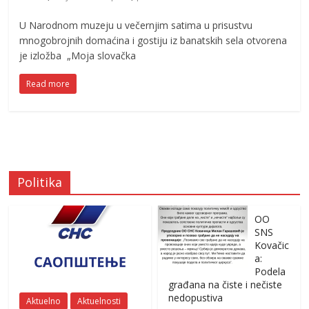
U Narodnom muzeju u večernjim satima u prisustvu
mnogobrojnih domaćina i gostiju iz banatskih sela otvorena
je izložba „Moja slovačka
Read more
Politika
OO
SNS
Kovačic
a:
Podela
građana na čiste i nečiste
nedopustiva
Aktuelno
Aktuelnosti