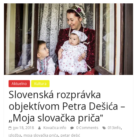
Aktuelno
Kultura
Slovenská rozprávka
objektívom Petra Dešića –
„Moja slovačka priča‟
,
јун 18, 2018
Kovačica info
0 Comments
013info
,
,
izložba
moja slovačka priča
petar dešić