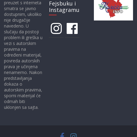
preuzet s interneta
Fejsbuku i
smatra se javno
Instagramu
dostupnim, ukoliko
nije drugačije
Instagram
Facebook
navedeno. U
slučaju da postoji
problem ili greška u
vezi s autorskim
pravima na
određeni materijal,
povreda autorskih
prava je učinjena
nenamerno. Nakon
predstavljanja
dokaza o
autorskim pravima,
sporni materijal će
odmah biti
uklonjen sa sajta.