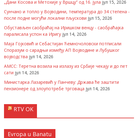
„Дани Косова и Метохије у Вршцу“ од 16. јула
јул 15, 2026
Сунчано и топло у Војводини, температура до 34 степена -
после подне могући локални пљускови
јул 15, 2026
Обустављен саобраћај на Иришком венцу - саобраћајка
паралисала успон ка Иригу
јул 14, 2026
Маја Гојковић и Себастијан Ћемночоловски потписали
Споразум о сарадњи између АП Војводине и Лубушког
војводства
јул 14, 2026
АМСС: Теретна возила на излазу из Србије чекају и до пет
сати
јул 14, 2026
Министарка Лазаревић у Панчеву: Држава ће заштити
пензионере од злоупотребе трговаца
јул 14, 2026
RTV OK
Evropa u Banatu