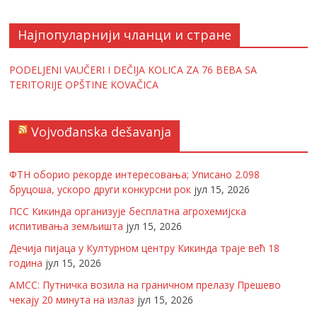
Најпопуларнији чланци и стране
PODELJENI VAUČERI I DEČIJA KOLICA ZA 76 BEBA SA
TERITORIJE OPŠTINE KOVAČICA
Vojvođanska dešavanja
ФТН оборио рекорде интересовања; Уписано 2.098
бруцоша, ускоро други конкурсни рок
јул 15, 2026
ПСС Кикинда организује бесплатна агрохемијска
испитивања земљишта
јул 15, 2026
Дечија пијаца у Културном центру Кикинда траје већ 18
година
јул 15, 2026
АМСС: Путничка возила на граничном прелазу Прешево
чекају 20 минута на излаз
јул 15, 2026