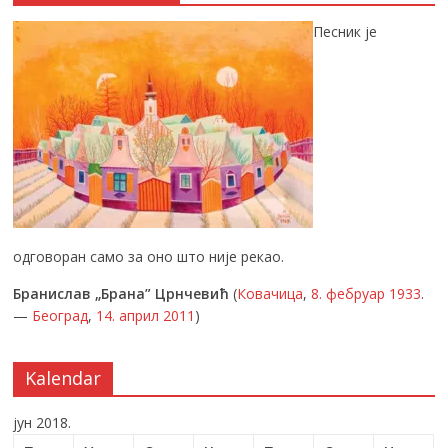
Песник је
одговоран само за оно што није рекао.
Бранислав „Брана” Црнчевић
(
Ковачица
,
8. фебруар
1933
.
—
Београд
,
14. април
2011
)
Kalendar
јун 2018.