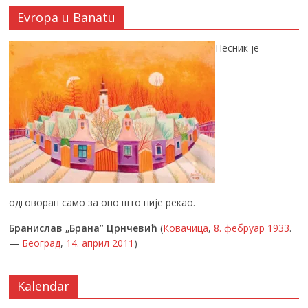
Evropa u Banatu
Песник је
одговоран само за оно што није рекао.
Бранислав „Брана” Црнчевић
(
Ковачица
,
8. фебруар
1933
.
—
Београд
,
14. април
2011
)
Kalendar