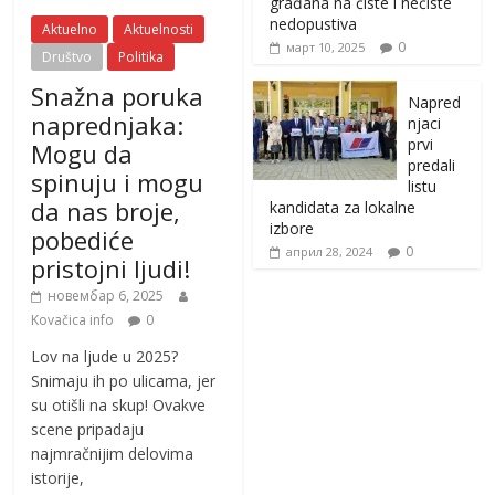
građana na čiste i nečiste
nedopustiva
Aktuelno
Aktuelnosti
0
март 10, 2025
Društvo
Politika
Snažna poruka
Napred
naprednjaka:
njaci
prvi
Mogu da
predali
spinuju i mogu
listu
da nas broje,
kandidata za lokalne
izbore
pobediće
0
април 28, 2024
pristojni ljudi!
новембар 6, 2025
Kovačica info
0
Lov na ljude u 2025?
Snimaju ih po ulicama, jer
su otišli na skup! Ovakve
scene pripadaju
najmračnijim delovima
istorije,