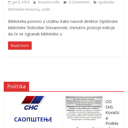
јул 6, 2018
Kovačica info
0 Comments
opstinska
,
biblioteka kovacica
uzdin
Biblioteka ponovo u Uzdinu Kako navodi direktor Opštinske
biblioteke Slobodan Stevanovski, trenutno postoje indicije
da će se ogranak biblioteke u
Read more
Politika
OO
SNS
Kovačic
a:
Podela