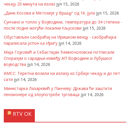
чекају 20 минута на излаз
јул 15, 2026
„Дани Косова и Метохије у Вршцу“ од 16. јула
јул 15, 2026
Сунчано и топло у Војводини, температура до 34 степена -
после подне могући локални пљускови
јул 15, 2026
Обустављен саобраћај на Иришком венцу - саобраћајка
паралисала успон ка Иригу
јул 14, 2026
Маја Гојковић и Себастијан Ћемночоловски потписали
Споразум о сарадњи између АП Војводине и Лубушког
војводства
јул 14, 2026
АМСС: Теретна возила на излазу из Србије чекају и до пет
сати
јул 14, 2026
Министарка Лазаревић у Панчеву: Држава ће заштити
пензионере од злоупотребе трговаца
јул 14, 2026
RTV OK