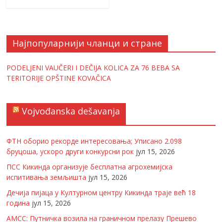
Најпопуларнији чланци и стране
PODELJENI VAUČERI I DEČIJA KOLICA ZA 76 BEBA SA
TERITORIJE OPŠTINE KOVAČICA
Vojvođanska dešavanja
ФТН оборио рекорде интересовања; Уписано 2.098
бруцоша, ускоро други конкурсни рок
јул 15, 2026
ПСС Кикинда организује бесплатна агрохемијска
испитивања земљишта
јул 15, 2026
Дечија пијаца у Културном центру Кикинда траје већ 18
година
јул 15, 2026
АМСС: Путничка возила на граничном прелазу Прешево