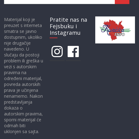
Pratite nas na
Materijal koji je
preuzet s interneta
Fejsbuku i
smatra se javno
Instagramu
dostupnim, ukoliko
nije drugačije
Instagram
Facebook
navedeno. U
slučaju da postoji
problem ili greška u
vezi s autorskim
pravima na
određeni materijal,
povreda autorskih
prava je učinjena
nenamerno. Nakon
predstavljanja
dokaza o
autorskim pravima,
sporni materijal će
odmah biti
uklonjen sa sajta.