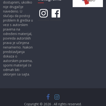
dostupnim, ukoliko
nije drugačije
Instagram
Facebook
navedeno. U
slučaju da postoji
problem ili greška u
vezi s autorskim
pravima na
određeni materijal,
povreda autorskih
prava je učinjena
nenamerno. Nakon
predstavljanja
dokaza o
autorskim pravima,
sporni materijal će
odmah biti
uklonjen sa sajta.
Copyright © 2026
. All rights reserved.