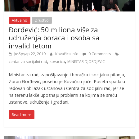
Aktuelno
Društvo
Đorđević: 50 miliona više za
udruženja boraca i osoba sa
invaliditetom
фебруар 22, 2019
Kovačica info
0 Comments
,
,
centar za socijalni rad
kovacica
MINISTAR DJORDJEVIC
Ministar za rad, zapošljavanje i boračka i socijalna pitanja,
Zoran Đorđević, posetio je Kovačicu juče. Poseta spada u
redovan obilazak ustanova i Centra za socijalni rad, jer se
na terenu lakše upoznaju problemi sa kojima se sreću
ustanove, udruženja i građani.
Read more