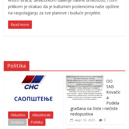
Anom Braca, direktorkom Galerije naivne umetnosti, i tom
prilikom je istakao da je kulturnim poslenicima naše opštine
na raspolaganju za sve planove i buduće projekte.
Read more
Politika
OO
SNS
Kovačic
a:
Podela
građana na čiste i nečiste
nedopustiva
Aktuelno
Aktuelnosti
0
март 10, 2025
Društvo
Politika