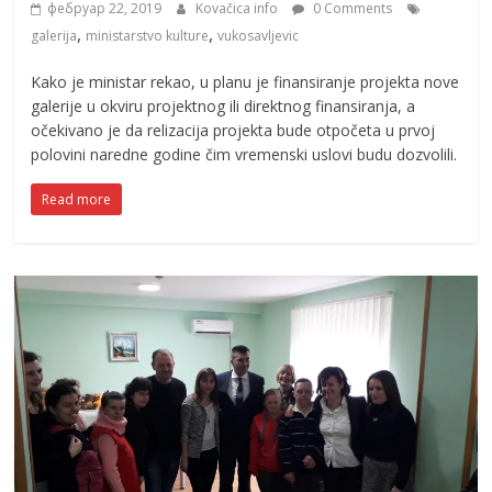
фебруар 22, 2019
Kovačica info
0 Comments
,
,
galerija
ministarstvo kulture
vukosavljevic
Kako je ministar rekao, u planu je finansiranje projekta nove
galerije u okviru projektnog ili direktnog finansiranja, a
očekivano je da relizacija projekta bude otpočeta u prvoj
polovini naredne godine čim vremenski uslovi budu dozvolili.
Read more