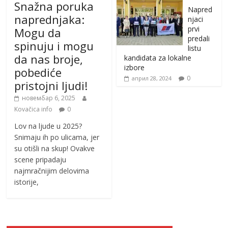
Snažna poruka
Napred
naprednjaka:
njaci
prvi
Mogu da
predali
spinuju i mogu
listu
da nas broje,
kandidata za lokalne
izbore
pobediće
0
април 28, 2024
pristojni ljudi!
новембар 6, 2025
Kovačica info
0
Lov na ljude u 2025?
Snimaju ih po ulicama, jer
su otišli na skup! Ovakve
scene pripadaju
najmračnijim delovima
istorije,