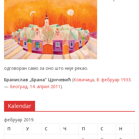
одговоран само за оно што није рекао.
Бранислав „Брана” Црнчевић
(
Ковачица
,
8. фебруар
1933
.
—
Београд
,
14. април
2011
)
Kalendar
фебруар 2019.
П
У
С
Ч
П
С
Н