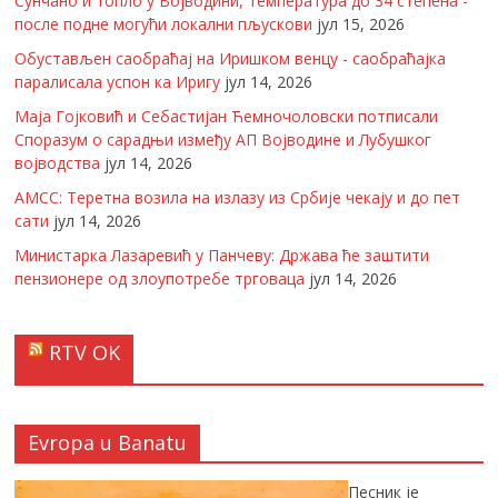
Сунчано и топло у Војводини, температура до 34 степена -
после подне могући локални пљускови
јул 15, 2026
Обустављен саобраћај на Иришком венцу - саобраћајка
паралисала успон ка Иригу
јул 14, 2026
Маја Гојковић и Себастијан Ћемночоловски потписали
Споразум о сарадњи између АП Војводине и Лубушког
војводства
јул 14, 2026
АМСС: Теретна возила на излазу из Србије чекају и до пет
сати
јул 14, 2026
Министарка Лазаревић у Панчеву: Држава ће заштити
пензионере од злоупотребе трговаца
јул 14, 2026
RTV OK
Evropa u Banatu
Песник је