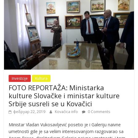
Investcije
Kultura
FOTO REPORTAŽA: Ministarka
kulture Slovačke i ministar kulture
Srbije susreli se u Kovačici
фебруар 22, 2019
Kovačica info
0 Comments
Ministar Vladan Vukosavljević posetio je i Galeriju naivne
umetnosti gde je sa veliim interesovanjom razgovarao sa