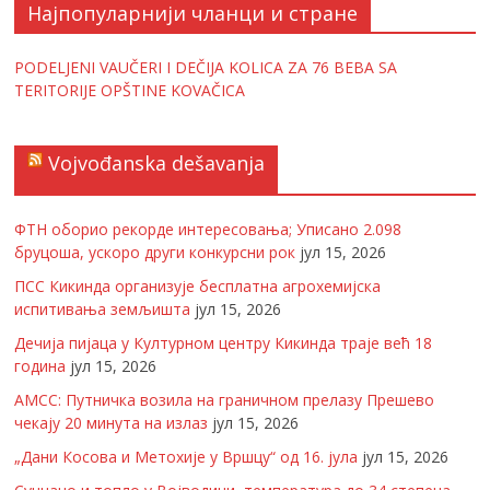
Најпопуларнији чланци и стране
PODELJENI VAUČERI I DEČIJA KOLICA ZA 76 BEBA SA
TERITORIJE OPŠTINE KOVAČICA
Vojvođanska dešavanja
ФТН оборио рекорде интересовања; Уписано 2.098
бруцоша, ускоро други конкурсни рок
јул 15, 2026
ПСС Кикинда организује бесплатна агрохемијска
испитивања земљишта
јул 15, 2026
Дечија пијаца у Културном центру Кикинда траје већ 18
година
јул 15, 2026
АМСС: Путничка возила на граничном прелазу Прешево
чекају 20 минута на излаз
јул 15, 2026
„Дани Косова и Метохије у Вршцу“ од 16. јула
јул 15, 2026