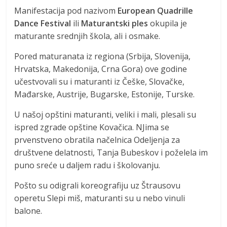
Manifestacija pod nazivom
European Quadrille
Dance Festival
ili
Maturantski ples
okupila je
maturante srednjih škola, ali i osmake.
Pored maturanata iz regiona (Srbija, Slovenija,
Hrvatska, Makedonija, Crna Gora) ove godine
učestvovali su i maturanti iz Češke, Slovačke,
Mađarske, Austrije, Bugarske, Estonije, Turske.
U našoj opštini maturanti, veliki i mali, plesali su
ispred zgrade opštine Kovačica. NJima se
prvenstveno obratila načelnica Odeljenja za
društvene delatnosti, Tanja Bubeskov i poželela im
puno sreće u daljem radu i školovanju.
Pošto su odigrali koreografiju uz Štrausovu
operetu Slepi miš, maturanti su u nebo vinuli
balone.