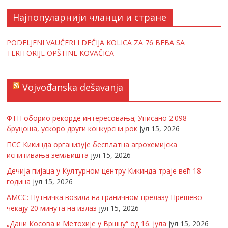
Најпопуларнији чланци и стране
PODELJENI VAUČERI I DEČIJA KOLICA ZA 76 BEBA SA
TERITORIJE OPŠTINE KOVAČICA
Vojvođanska dešavanja
ФТН оборио рекорде интересовања; Уписано 2.098
бруцоша, ускоро други конкурсни рок
јул 15, 2026
ПСС Кикинда организује бесплатна агрохемијска
испитивања земљишта
јул 15, 2026
Дечија пијаца у Културном центру Кикинда траје већ 18
година
јул 15, 2026
АМСС: Путничка возила на граничном прелазу Прешево
чекају 20 минута на излаз
јул 15, 2026
„Дани Косова и Метохије у Вршцу“ од 16. јула
јул 15, 2026