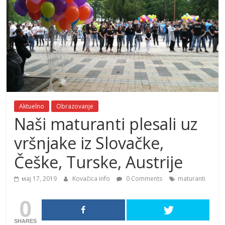
Aktuelno
Obrazovanje
Naši maturanti plesali uz
vršnjake iz Slovačke,
Češke, Turske, Austrije
мај 17, 2019
Kovačica info
0 Comments
maturanti
0
SHARES