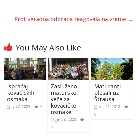
Protivgradna odbrana reagovala na vreme
→
You May Also Like
Ispraćaj
Zasluženo
Maturanti
kovačičkih
matursko
plesali uz
osmaka
veče za
Štrausa
kovačičke
јун 7, 2023
0
мај 21, 2018
osmake
0
јун 28, 2023
0