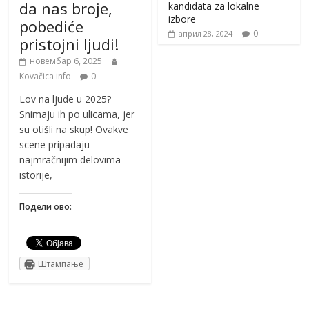
da nas broje,
kandidata za lokalne
izbore
pobediće
0
април 28, 2024
pristojni ljudi!
новембар 6, 2025
Kovačica info
0
Lov na ljude u 2025?
Snimaju ih po ulicama, jer
su otišli na skup! Ovakve
scene pripadaju
najmračnijim delovima
istorije,
Подели ово:
Штампање