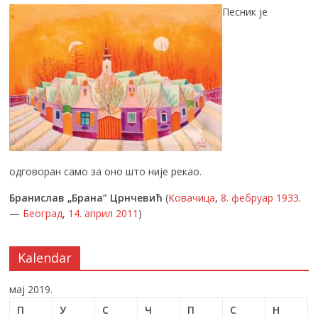
Песник је
одговоран само за оно што није рекао.
Бранислав „Брана” Црнчевић
(
Ковачица
,
8. фебруар
1933
.
—
Београд
,
14. април
2011
)
Kalendar
мај 2019.
П
У
С
Ч
П
С
Н