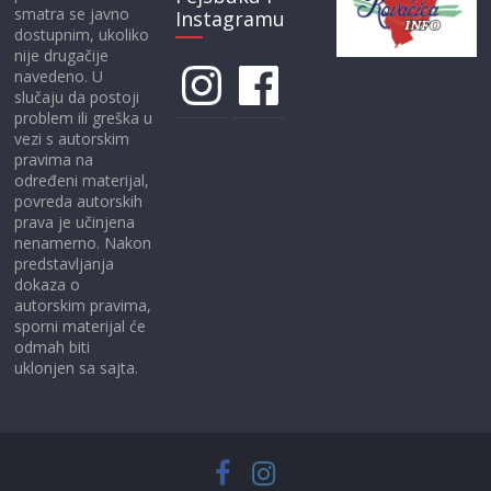
smatra se javno
Instagramu
dostupnim, ukoliko
nije drugačije
Instagram
Facebook
navedeno. U
slučaju da postoji
problem ili greška u
vezi s autorskim
pravima na
određeni materijal,
povreda autorskih
prava je učinjena
nenamerno. Nakon
predstavljanja
dokaza o
autorskim pravima,
sporni materijal će
odmah biti
uklonjen sa sajta.