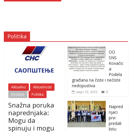
Politika
OO
SNS
Kovačic
a:
Podela
građana na čiste i nečiste
nedopustiva
Aktuelno
Aktuelnosti
0
март 10, 2025
Društvo
Politika
Snažna poruka
Napred
naprednjaka:
njaci
prvi
Mogu da
predali
spinuju i mogu
listu