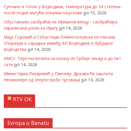
Сунчано и топло у Војводини, температура до 34 степена -
после подне могући локални пљускови
јул 15, 2026
Обустављен саобраћај на Иришком венцу - саобраћајка
паралисала успон ка Иригу
јул 14, 2026
Маја Гојковић и Себастијан Ћемночоловски потписали
Споразум о сарадњи између АП Војводине и Лубушког
војводства
јул 14, 2026
АМСС: Теретна возила на излазу из Србије чекају и до пет
сати
јул 14, 2026
Министарка Лазаревић у Панчеву: Држава ће заштити
пензионере од злоупотребе трговаца
јул 14, 2026
RTV OK
Evropa u Banatu