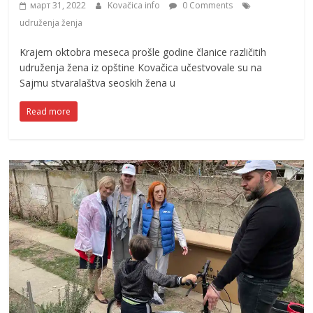
март 31, 2022
Kovačica info
0 Comments
udruženja ženja
Krajem oktobra meseca prošle godine članice različitih
udruženja žena iz opštine Kovačica učestvovale su na
Sajmu stvaralaštva seoskih žena u
Read more