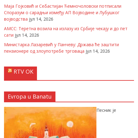
Маја Гојковић и Себастијан Ћемночоловски потписали
Споразум о сарадњи између АП Војводине и Лубушког
војводства
јул 14, 2026
АМСС: Теретна возила на излазу из Србије чекају и до пет
сати
јул 14, 2026
Министарка Лазаревић у Панчеву: Држава ће заштити
пензионере од злоупотребе трговаца
јул 14, 2026
RTV OK
Evropa u Banatu
Песник је