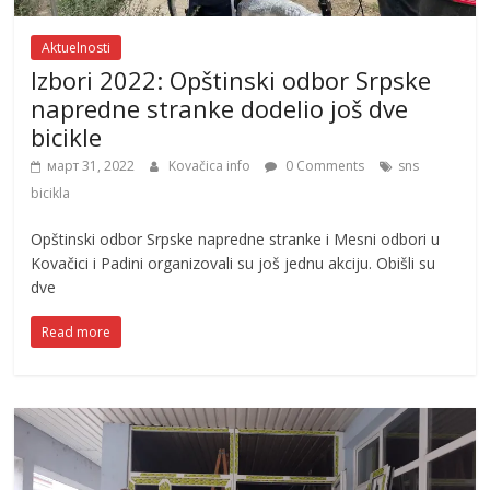
Aktuelnosti
Izbori 2022: Opštinski odbor Srpske
napredne stranke dodelio još dve
bicikle
март 31, 2022
Kovačica info
0 Comments
sns
bicikla
Opštinski odbor Srpske napredne stranke i Mesni odbori u
Kovačici i Padini organizovali su još jednu akciju. Obišli su
dve
Read more