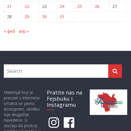
21
22
23
24
25
26
27
28
29
30
31
« феб
апр »
Pratite nas na
Materijal koji je
preuzet s interneta
Fejsbuku i
smatra se javno
Instagramu
dostupnim, ukoliko
nije drugačije
Instagram
Facebook
navedeno. U
slučaju da postoji