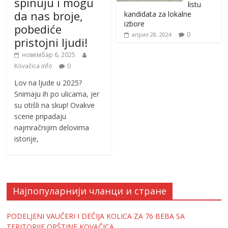
spinuju i mogu
listu
da nas broje,
kandidata za lokalne
izbore
pobediće
0
април 28, 2024
pristojni ljudi!
новембар 6, 2025
Kovačica info
0
Lov na ljude u 2025?
Snimaju ih po ulicama, jer
su otišli na skup! Ovakve
scene pripadaju
najmračnijim delovima
istorije,
Најпопуларнији чланци и стране
PODELJENI VAUČERI I DEČIJA KOLICA ZA 76 BEBA SA
TERITORIJE OPŠTINE KOVAČICA