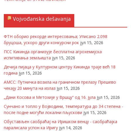
Vojvođanska dešavanja
ФТН оборио рекорде интересовања; Уписано 2.098
бруцоша, ускоро други конкурсни рок
јул 15, 2026
ПСС Кикинда организује бесплатна агрохемијска
испитивања земљишта
јул 15, 2026
Дечија пијаца у Културном центру Кикинда траје већ 18
година
јул 15, 2026
АМСС: Путничка возила на граничном прелазу Прешево
чекају 20 минута на излаз
јул 15, 2026
„Дани Косова и Метохије у Вршцу“ од 16. јула
јул 15, 2026
Сунчано и топло у Војводини, температура до 34 степена -
после подне могући локални пљускови
јул 15, 2026
Обустављен саобраћај на Иришком венцу - саобраћајка
паралисала успон ка Иригу
јул 14, 2026