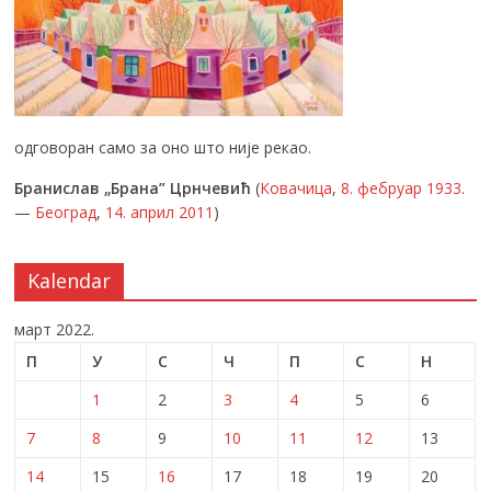
одговоран само за оно што није рекао.
Бранислав „Брана” Црнчевић
(
Ковачица
,
8. фебруар
1933
.
—
Београд
,
14. април
2011
)
Kalendar
март 2022.
П
У
С
Ч
П
С
Н
1
2
3
4
5
6
7
8
9
10
11
12
13
14
15
16
17
18
19
20