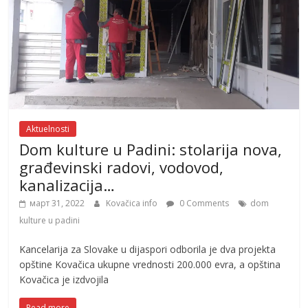
Aktuelnosti
Dom kulture u Padini: stolarija nova,
građevinski radovi, vodovod,
kanalizacija…
март 31, 2022
Kovačica info
0 Comments
dom
kulture u padini
Kancelarija za Slovake u dijaspori odborila je dva projekta
opštine Kovačica ukupne vrednosti 200.000 evra, a opština
Kovačica je izdvojila
Read more