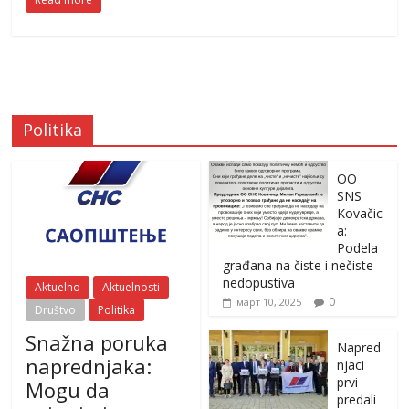
Politika
OO
SNS
Kovačic
a:
Podela
građana na čiste i nečiste
nedopustiva
Aktuelno
Aktuelnosti
0
март 10, 2025
Društvo
Politika
Snažna poruka
Napred
naprednjaka:
njaci
prvi
Mogu da
predali