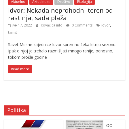
Aktuelno
Aktuelnosti
Društvo
Ekologija
Idvor: Nekada neprohodni teren od
rastinja, sada plaža
,
јун 17, 2022
Kovačica info
0 Comments
idvor
tamiš
Savet Mesne zajednice Idvor spremno čeka letnju sezonu.
Ipak o njoj je trebalo razmišljati mnogo ranije, odnosno,
tokom prošle godine
Read more
Politika
OO