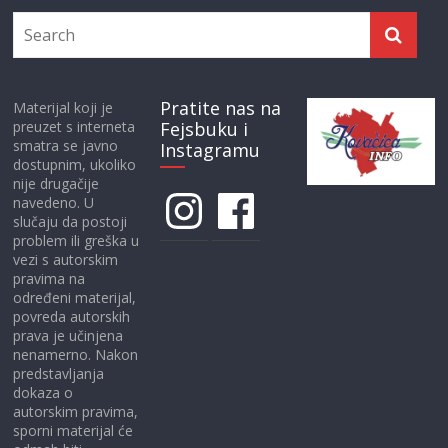
Pratite nas na
Materijal koji je
preuzet s interneta
Fejsbuku i
smatra se javno
Instagramu
dostupnim, ukoliko
nije drugačije
Instagram
Facebook
navedeno. U
slučaju da postoji
problem ili greška u
vezi s autorskim
pravima na
određeni materijal,
povreda autorskih
prava je učinjena
nenamerno. Nakon
predstavljanja
dokaza o
autorskim pravima,
sporni materijal će