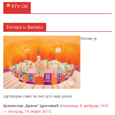
RTV OK
Evropa u Banatu
Песник је
одговоран само за оно што није рекао.
Бранислав „Брана” Црнчевић
(
Ковачица
,
8. фебруар
1933
.
—
Београд
,
14. април
2011
)