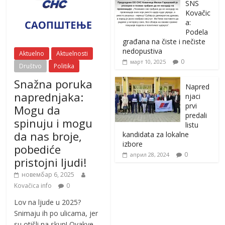
SNS
Kovačic
a:
Podela
građana na čiste i nečiste
nedopustiva
Aktuelno
Aktuelnosti
0
март 10, 2025
Društvo
Politika
Snažna poruka
Napred
naprednjaka:
njaci
prvi
Mogu da
predali
spinuju i mogu
listu
da nas broje,
kandidata za lokalne
izbore
pobediće
0
април 28, 2024
pristojni ljudi!
новембар 6, 2025
Kovačica info
0
Lov na ljude u 2025?
Snimaju ih po ulicama, jer
su otišli na skup! Ovakve