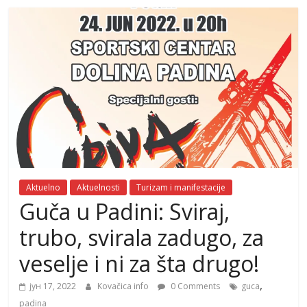
Aktuelno
Aktuelnosti
Turizam i manifestacije
Guča u Padini: Sviraj,
trubo, svirala zadugo, za
veselje i ni za šta drugo!
,
јун 17, 2022
Kovačica info
0 Comments
guca
padina