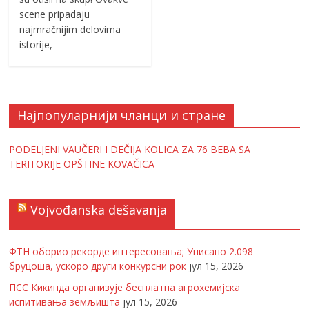
scene pripadaju
najmračnijim delovima
istorije,
Најпопуларнији чланци и стране
PODELJENI VAUČERI I DEČIJA KOLICA ZA 76 BEBA SA
TERITORIJE OPŠTINE KOVAČICA
Vojvođanska dešavanja
ФТН оборио рекорде интересовања; Уписано 2.098
бруцоша, ускоро други конкурсни рок
јул 15, 2026
ПСС Кикинда организује бесплатна агрохемијска
испитивања земљишта
јул 15, 2026