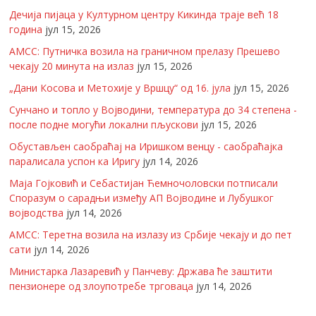
Дечија пијаца у Културном центру Кикинда траје већ 18
година
јул 15, 2026
АМСС: Путничка возила на граничном прелазу Прешево
чекају 20 минута на излаз
јул 15, 2026
„Дани Косова и Метохије у Вршцу“ од 16. јула
јул 15, 2026
Сунчано и топло у Војводини, температура до 34 степена -
после подне могући локални пљускови
јул 15, 2026
Обустављен саобраћај на Иришком венцу - саобраћајка
паралисала успон ка Иригу
јул 14, 2026
Маја Гојковић и Себастијан Ћемночоловски потписали
Споразум о сарадњи између АП Војводине и Лубушког
војводства
јул 14, 2026
АМСС: Теретна возила на излазу из Србије чекају и до пет
сати
јул 14, 2026
Министарка Лазаревић у Панчеву: Држава ће заштити
пензионере од злоупотребе трговаца
јул 14, 2026