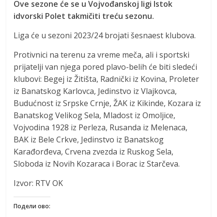
Ove sezone će se u Vojvođanskoj ligi Istok
idvorski Polet takmičiti treću sezonu.
Liga će u sezoni 2023/24 brojati šesnaest klubova.
Protivnici na terenu za vreme meča, ali i sportski
prijatelji van njega pored plavo-belih će biti sledeći
klubovi: Begej iz Žitišta, Radnički iz Kovina, Proleter
iz Banatskog Karlovca, Jedinstvo iz Vlajkovca,
Budućnost iz Srpske Crnje, ŽAK iz Kikinde, Kozara iz
Banatskog Velikog Sela, Mladost iz Omoljice,
Vojvodina 1928 iz Perleza, Rusanda iz Melenaca,
BAK iz Bele Crkve, Jedinstvo iz Banatskog
Karađorđeva, Crvena zvezda iz Ruskog Sela,
Sloboda iz Novih Kozaraca i Borac iz Starčeva.
Izvor: RTV OK
Подели ово: