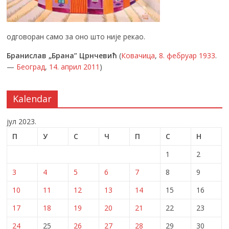
одговоран само за оно што није рекао.
Бранислав „Брана” Црнчевић
(
Ковачица
,
8. фебруар
1933
.
—
Београд
,
14. април
2011
)
Kalendar
јул 2023.
П
У
С
Ч
П
С
Н
1
2
3
4
5
6
7
8
9
10
11
12
13
14
15
16
17
18
19
20
21
22
23
24
25
26
27
28
29
30