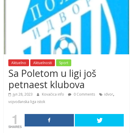
Aktuelno
Aktuelnosti
Sport
Sa Poletom u ligi još
petnaest klubova
,
јул 28, 2023
Kovačica info
0 Comments
idvor
vojvođanska liga istok
1
SHARES