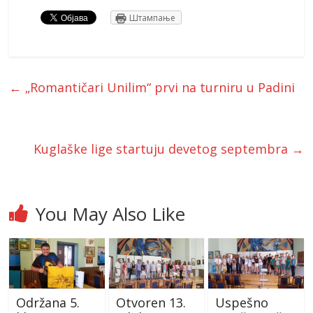
Штампање
←
„Romantičari Unilim“ prvi na turniru u Padini
Kuglaške lige startuju devetog septembra
→
You May Also Like
Održana 5.
Otvoren 13.
Uspešno