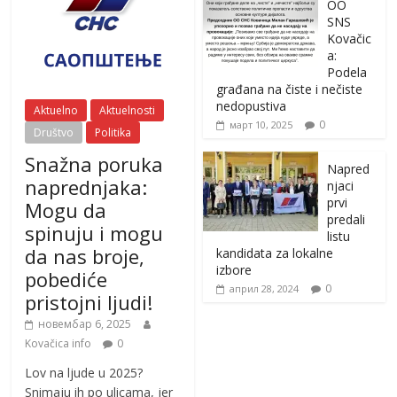
OO
SNS
Kovačic
a:
Podela
građana na čiste i nečiste
nedopustiva
Aktuelno
Aktuelnosti
0
март 10, 2025
Društvo
Politika
Snažna poruka
Napred
naprednjaka:
njaci
prvi
Mogu da
predali
spinuju i mogu
listu
da nas broje,
kandidata za lokalne
izbore
pobediće
0
април 28, 2024
pristojni ljudi!
новембар 6, 2025
Kovačica info
0
Lov na ljude u 2025?
Snimaju ih po ulicama, jer