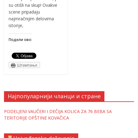
su otišli na skup! Ovakve
scene pripadaju
najmračnijim delovima
istorije,
Подели ово:
Штампање
Најпопуларнији чланци и стране
PODELJENI VAUČERI I DEČIJA KOLICA ZA 76 BEBA SA
TERITORIJE OPŠTINE KOVAČICA