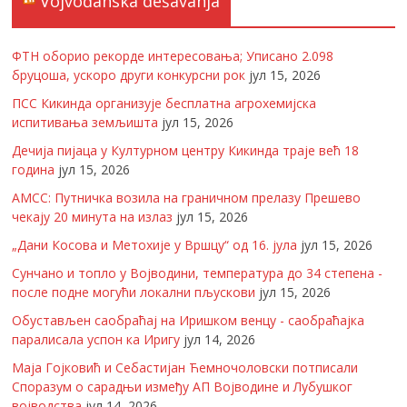
Vojvođanska dešavanja
ФТН оборио рекорде интересовања; Уписано 2.098
бруцоша, ускоро други конкурсни рок
јул 15, 2026
ПСС Кикинда организује бесплатна агрохемијска
испитивања земљишта
јул 15, 2026
Дечија пијаца у Културном центру Кикинда траје већ 18
година
јул 15, 2026
АМСС: Путничка возила на граничном прелазу Прешево
чекају 20 минута на излаз
јул 15, 2026
„Дани Косова и Метохије у Вршцу“ од 16. јула
јул 15, 2026
Сунчано и топло у Војводини, температура до 34 степена -
после подне могући локални пљускови
јул 15, 2026
Обустављен саобраћај на Иришком венцу - саобраћајка
паралисала успон ка Иригу
јул 14, 2026
Маја Гојковић и Себастијан Ћемночоловски потписали
Споразум о сарадњи између АП Војводине и Лубушког
војводства
јул 14, 2026