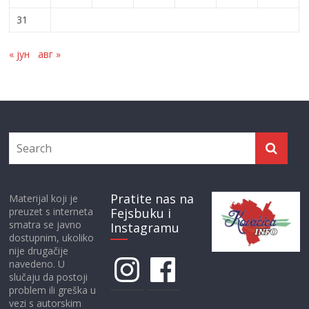
31
« јун
авг »
Pratite nas na
Materijal koji je
preuzet s interneta
Fejsbuku i
smatra se javno
Instagramu
dostupnim, ukoliko
nije drugačije
Instagram
Facebook
navedeno. U
slučaju da postoji
problem ili greška u
vezi s autorskim