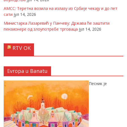
АМСС: Теретна возила на излазу из Србије чекају и до пет
сати
јул 14, 2026
Министарка Лазаревић у Панчеву: Држава ће заштити
пензионере од злоупотребе трговаца
јул 14, 2026
RTV OK
Evropa u Banatu
Песник је