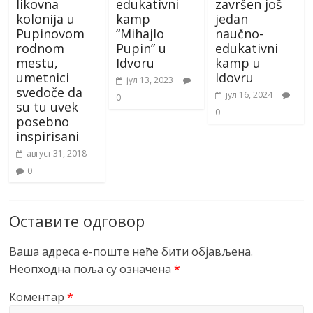
likovna
edukativni
završen još
kolonija u
kamp
jedan
Pupinovom
“Mihajlo
naučno-
rodnom
Pupin” u
edukativni
mestu,
Idvoru
kamp u
umetnici
Idovru
јул 13, 2023
svedoče da
јул 16, 2024
0
su tu uvek
0
posebno
inspirisani
август 31, 2018
0
Оставите одговор
Ваша адреса е-поште неће бити објављена.
Неопходна поља су означена
*
Коментар
*