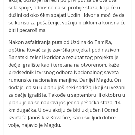
akcija, došlo je na red i po prvi put sa de ova dva
sela spoje, odnosno da se probije staza, koja će u
dužini od oko 6km spajati Uzdin i Idvor a moći će da
se koristi za pešačenje, vožnju biciklom a korisna će
biti i pecarošima.
Nakon asfaltiranja puta od Uzdina do Tamiša,
opština Kovačica je završila projekat pod nazivom
Banatski zeleni koridor a rezultat tog projekta je
dečje igralište kao i teretana na otvorenom, kaže
predsednik Izvršnog odbora Nacionalnog saveta
rumunske nacionalne manjine, Danijel Magdu. On
dodaje, da su u planu još neki sadržaji koji su vezani
za dečje igralište. Takođe u septembru ili oktobru u
planu je da se napravi još jedna pešačka staza, 14
km dugačka. U ovu akciju će biti uključen i Odred
izviđača Janošik iz Kovačice, kao i svi ljudi dobre
volje, najavio je Magdu.