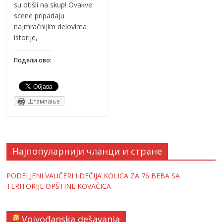
su otišli na skup! Ovakve
scene pripadaju
najmračnijim delovima
istorije,
Подели ово:
Штампање
Најпопуларнији чланци и стране
PODELJENI VAUČERI I DEČIJA KOLICA ZA 76 BEBA SA
TERITORIJE OPŠTINE KOVAČICA
Vojvođanska dešavanja