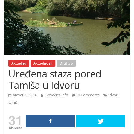
Aktuelno
Aktuelnosti
Društvo
Uređena staza pored
Tamiša u Idvoru
,
август 2, 2024
Kovačica info
0 Comments
idvor
tamiš
31
SHARES