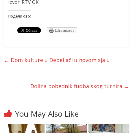
Izvor: RTV OK
Подели ово:
Штампање
←
Dom kulture u Debeljači u novom sjaju
Dolina pobednik fudbalskog turnira
→
You May Also Like