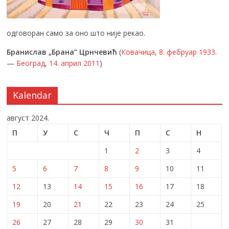
одговоран само за оно што није рекао.
Бранислав „Брана” Црнчевић
(
Ковачица
,
8. фебруар
1933
.
—
Београд
,
14. април
2011
)
Kalendar
август 2024.
П
У
С
Ч
П
С
Н
1
2
3
4
5
6
7
8
9
10
11
12
13
14
15
16
17
18
19
20
21
22
23
24
25
26
27
28
29
30
31