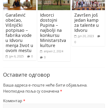
Garašević
Idvorci
Završen još
obećao,
dostojni
jedan kamp
Višnjički
Pupina –
za talente u
potpisao –
najbolji na
Idvoru
fabrika vode
konkursu
јул 20, 2023
u Idvoru
Ministarstva
0
menja život u
kulture
ovom mestu
април 2, 2024
јун 6, 2025
0
0
Оставите одговор
Ваша адреса е-поште неће бити објављена.
Неопходна поља су означена
*
Коментар
*