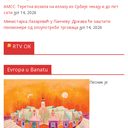
АМСС: Теретна возила на излазу из Србије чекају и до пет
сати
јул 14, 2026
Министарка Лазаревић у Панчеву: Држава ће заштити
пензионере од злоупотребе трговаца
јул 14, 2026
RTV OK
Evropa u Banatu
Песник је