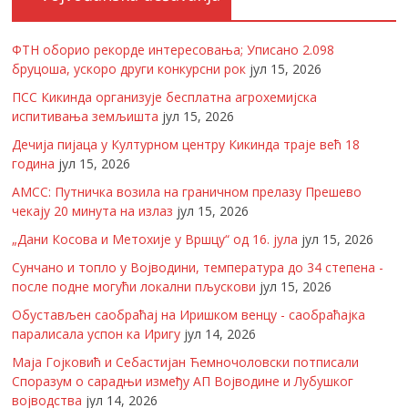
ФТН оборио рекорде интересовања; Уписано 2.098
бруцоша, ускоро други конкурсни рок
јул 15, 2026
ПСС Кикинда организује бесплатна агрохемијска
испитивања земљишта
јул 15, 2026
Дечија пијаца у Културном центру Кикинда траје већ 18
година
јул 15, 2026
АМСС: Путничка возила на граничном прелазу Прешево
чекају 20 минута на излаз
јул 15, 2026
„Дани Косова и Метохије у Вршцу“ од 16. јула
јул 15, 2026
Сунчано и топло у Војводини, температура до 34 степена -
после подне могући локални пљускови
јул 15, 2026
Обустављен саобраћај на Иришком венцу - саобраћајка
паралисала успон ка Иригу
јул 14, 2026
Маја Гојковић и Себастијан Ћемночоловски потписали
Споразум о сарадњи између АП Војводине и Лубушког
војводства
јул 14, 2026