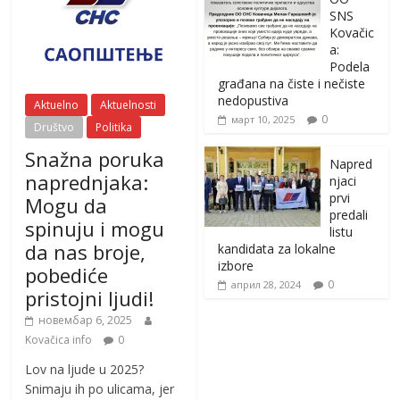
SNS
Kovačic
a:
Podela
građana na čiste i nečiste
nedopustiva
Aktuelno
Aktuelnosti
0
март 10, 2025
Društvo
Politika
Snažna poruka
Napred
naprednjaka:
njaci
prvi
Mogu da
predali
spinuju i mogu
listu
da nas broje,
kandidata za lokalne
izbore
pobediće
0
април 28, 2024
pristojni ljudi!
новембар 6, 2025
Kovačica info
0
Lov na ljude u 2025?
Snimaju ih po ulicama, jer