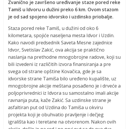
Zvanično je završeno uređivanje staze pored reke
Tamiš u Idvoru u dužini preko 6 km. Ovom stazom
je od sad spojeno idvorsko i uzdinsko priobalje.
Staza pored reke Tamiš, u dužini od oko 6
kilometara, spojiće naseljena mesta Idvor i Uzdin.
Kako navodi predsednik Saveta Mesne zajednice
Idvor, Svetislav Zakić, ova akcija se praktično
naslanja na prethodne mnogobrojne radove, koji su
bili izvedeni iz različitih izvora finansiranja a pre
svega od strane opštine Kovačica, gde je sa
idvorske strane Tamiša bilo uređeno kupalište, uz
mnogobrojne akcije meštana posađeno je i drveće a
poljoprivrednici iz Idvora su samostalno imali akcije
ravnanja puta, kaže Zakić. Sa uzdinske strane je
asfaltiran put od Uzdina do Tamiša u okviru
projekta koji je obuhvatio pravljenje i dečjeg
igrališta kao i teretane na otvorenom. Nakon ovih