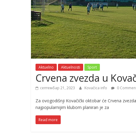
Aktuelno
Aktuelnosti
Sport
Crvena zvezda u Kovač
септембар 21, 2023
Kovačica info
0 Commen
Za ovogodišnji Kovačički oktobar će Crvena zvezda
najpopularnijim klubom planiran je za
Read more