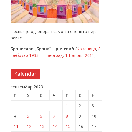
Песник је одговоран само за оно што није
рекао.
Бранислав „Брана” Црнчевић
(
Ковачица
,
8.
фебруар
1933
. —
Београд
,
14. април
2011
)
Kalendar
септембар 2023.
П
У
С
Ч
П
С
Н
1
2
3
4
5
6
7
8
9
10
11
12
13
14
15
16
17