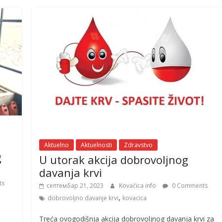
Aktuelno
Aktuelnosti
Zdravstvo
g
U utorak akcija dobrovoljnog
davanja krvi
ts
септембар 21, 2023
Kovačica info
0 Comments
,
dobrovoljno davanje krvi
kovacica
Treća ovogodišnja akcija dobrovoljnog davanja krvi za