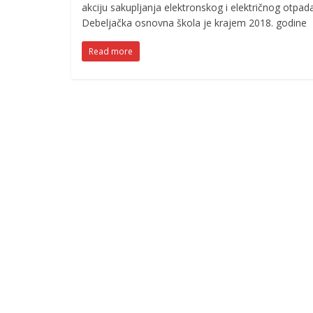
akciju sakupljanja elektronskog i električnog otpad
Debeljačka osnovna škola je krajem 2018. godine
Read more