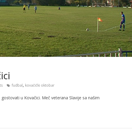
ici
,
ts
fudbal
kovačički oktobar
 gostovati u Kovačici. Meč veterana Slavije sa našim