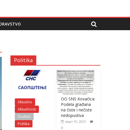
DRAVSTVO
Politika
OO SNS Kovačica:
Aktuelno
Podela građana
Aktuelnosti
na čiste i nečiste
nedopustiva
Društvo
март 10, 2025
Politika
0