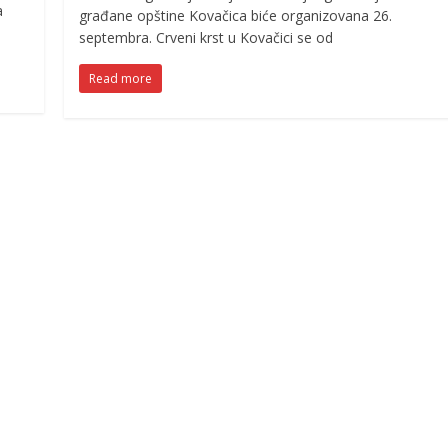
a
građane opštine Kovačica biće organizovana 26.
septembra. Crveni krst u Kovačici se od
Read more