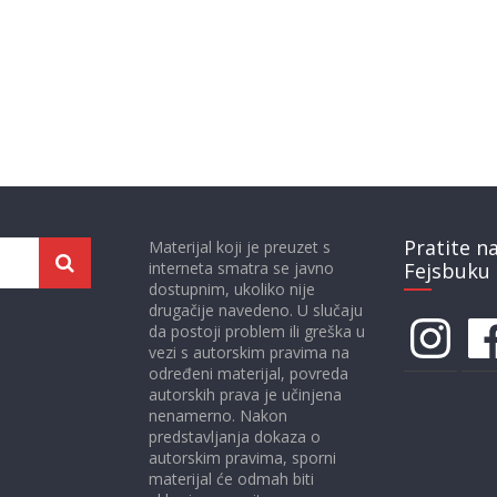
Pratite n
Materijal koji je preuzet s
interneta smatra se javno
Fejsbuku 
dostupnim, ukoliko nije
drugačije navedeno. U slučaju
Instagram
Face
da postoji problem ili greška u
vezi s autorskim pravima na
određeni materijal, povreda
autorskih prava je učinjena
nenamerno. Nakon
predstavljanja dokaza o
autorskim pravima, sporni
materijal će odmah biti