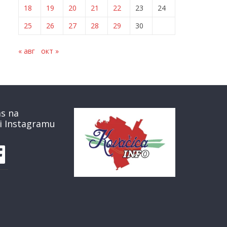
18
19
20
21
22
23
24
25
26
27
28
29
30
« авг
окт »
as na
i Instagramu
book