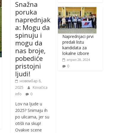
Snažna
poruka
naprednjak
a: Mogu da
spinuju i
Naprednjaci prvi
mogu da
predali listu
kandidata za
nas broje,
lokalne izbore
pobediće
април 28, 2024
pristojni
0
ljudi!
новембар 6,
2025
Kovačica
info
0
Lov na ljude u
2025? Snimaju ih
po ulicama, jer su
otišli na skup!
Ovakve scene