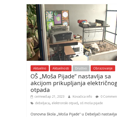
Aktuelno
Aktuelnosti
Društvo
Obrazovanje
OŠ „Moša Pijade“ nastavlja sa
akcijom prikupljanja električno
otpada
септембар 21, 2023
Kovačica info
0 Commen
,
,
debeljaca
elektronski otpad
oš moša pijade
Osnovna škola „Moša Pijade“ u Debeljači nastavlja