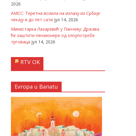
2026
АМСС: Теретна возила на излазу из Србије
чекају и до пет сати
јул 14, 2026
Министарка Лазаревић у Панчеву: Држава
ће заштити пензионере од злоупотребе
трговаца
јул 14, 2026
RTV OK
Evropa u Banatu