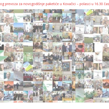
og prevoza za novogodišnje paketiće u Kovačici – polasci u 16.30 ča
JA KOLICA ZA 76 BEBA SA TERITORIJE OPŠTINE KOVAČICA
ka oborila rekord zatvorenih firmi!
egulatorno telo
grebu, pa kukaju o „egzilu“