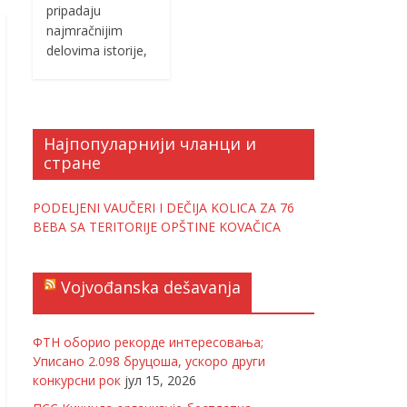
pripadaju
najmračnijim
delovima istorije,
Најпопуларнији чланци и
стране
PODELJENI VAUČERI I DEČIJA KOLICA ZA 76
BEBA SA TERITORIJE OPŠTINE KOVAČICA
Vojvođanska dešavanja
ФТН оборио рекорде интересовања;
Уписано 2.098 бруцоша, ускоро други
конкурсни рок
јул 15, 2026