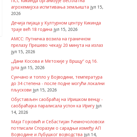
ПСС Кикинда организује бесплатна
агрохемијска испитивања земљишта
јул 15,
2026
Дечија пијаца у Културном центру Кикинда
траје већ 18 година
јул 15, 2026
АМСС: Путничка возила на граничном
прелазу Прешево чекају 20 минута на излаз
јул 15, 2026
„Дани Косова и Метохије у Вршцу“ од 16.
јула
јул 15, 2026
Сунчано и топло у Војводини, температура
до 34 степена - после подне могући локални
пљускови
јул 15, 2026
Обустављен саобраћај на Иришком венцу -
саобраћајка паралисала успон ка Иригу
јул
14, 2026
Маја Гојковић и Себастијан Ћемночоловски
потписали Споразум о сарадњи између АП
Војводине и Лубушког војводства
јул 14,