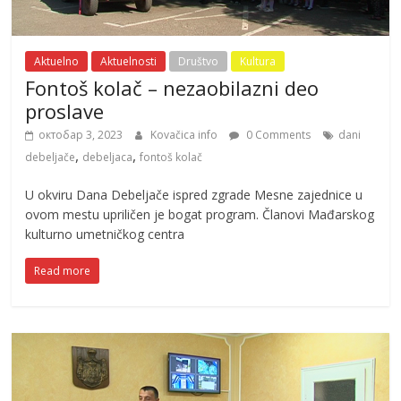
Aktuelno
Aktuelnosti
Društvo
Kultura
Fontoš kolač – nezaobilazni deo
proslave
октобар 3, 2023
Kovačica info
0 Comments
dani
,
,
debeljače
debeljaca
fontoš kolač
U okviru Dana Debeljače ispred zgrade Mesne zajednice u
ovom mestu upriličen je bogat program. Članovi Mađarskog
kulturno umetničkog centra
Read more