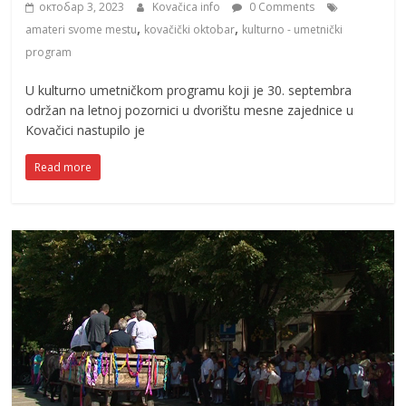
октобар 3, 2023
Kovačica info
0 Comments
,
,
amateri svome mestu
kovačički oktobar
kulturno - umetnički
program
U kulturno umetničkom programu koji je 30. septembra
održan na letnoj pozornici u dvorištu mesne zajednice u
Kovačici nastupilo je
Read more