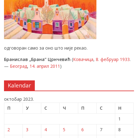
одговоран само за оно што није рекао.
Бранислав „Брана” Црнчевић
(
Ковачица
,
8. фебруар
1933
.
—
Београд
,
14. април
2011
)
Kalendar
октобар 2023.
П
У
С
Ч
П
С
Н
1
2
3
4
5
6
7
8