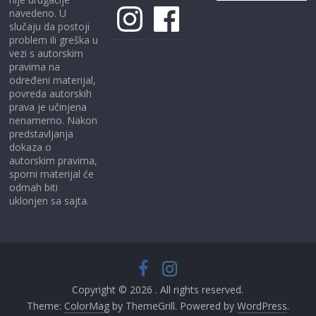
Instagram
Facebook
navedeno. U
slučaju da postoji
problem ili greška u
vezi s autorskim
pravima na
određeni materijal,
povreda autorskih
prava je učinjena
nenamerno. Nakon
predstavljanja
dokaza o
autorskim pravima,
sporni materijal će
odmah biti
uklonjen sa sajta.
Copyright © 2026
. All rights reserved.
Theme:
ColorMag
by ThemeGrill. Powered by
WordPress
.