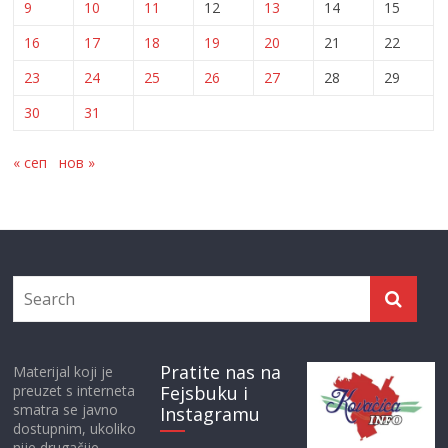
9
10
11
12
13
14
15
16
17
18
19
20
21
22
23
24
25
26
27
28
29
30
31
« сеп
нов »
Pratite nas na
Materijal koji je
preuzet s interneta
Fejsbuku i
smatra se javno
Instagramu
dostupnim, ukoliko
nije drugačije