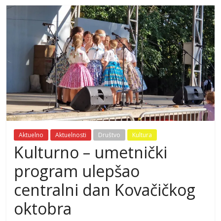
Aktuelno
Aktuelnosti
Društvo
Kultura
Kulturno – umetnički
program ulepšao
centralni dan Kovačičkog
oktobra