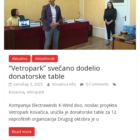
Aktuelno
Aktuelnosti
“Vetropark” svečano dodelio
donatorske table
октобар 3, 2023
Kovačica info
0 Comments
,
kovacica
vetropark
Kompanija Electrawinds K-Wind doo, nosilac projekta
Vetropark Kovačica, uručila je donatorske table za 12
neprofitnih organizacija Drugog oktobra je u
Read more