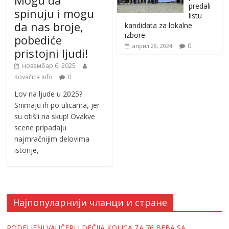
Mogu da
predali
spinuju i mogu
listu
da nas broje,
kandidata za lokalne
izbore
pobediće
0
април 28, 2024
pristojni ljudi!
новембар 6, 2025
Kovačica info
0
Lov na ljude u 2025?
Snimaju ih po ulicama, jer
su otišli na skup! Ovakve
scene pripadaju
najmračnijim delovima
istorije,
Најпопуларнији чланци и стране
PODELJENI VAUČERI I DEČIJA KOLICA ZA 76 BEBA SA