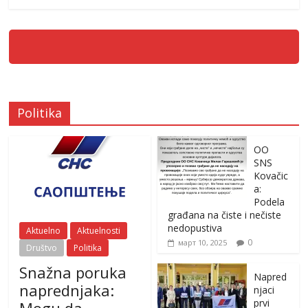
Politika
OO
SNS
Kovačic
a:
Podela
građana na čiste i nečiste
nedopustiva
Aktuelno
Aktuelnosti
0
март 10, 2025
Društvo
Politika
Snažna poruka
Napred
naprednjaka:
njaci
prvi