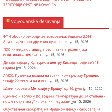
TERITORIJE OPŠTINE KOVAČICA
Vojvođanska dešavanja
ФТН оборио рекорде интересовања; Уписано 2.098
бруцоша, ускоро други конкурсни рок
јул 15, 2026
ПСС Кикинда организује бесплатна агрохемијска
испитивања земљишта
јул 15, 2026
Дечија пијаца у Културном центру Кикинда траје већ 18
година
јул 15, 2026
АМСС: Путничка возила на граничном прелазу Прешево
чекају 20 минута на излаз
јул 15, 2026
„Дани Косова и Метохије у Вршцу“ од 16. јула
јул 15, 2026
Сунчано и топло у Војводини, температура до 34 степена -
после подне могући локални пљускови
јул 15, 2026
Обустављен саобраћај на Иришком венцу - саобраћајка