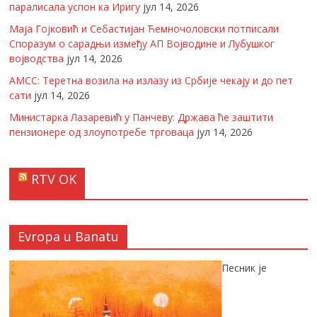
паралисала успон ка Иригу
јул 14, 2026
Маја Гојковић и Себастијан Ћемночоловски потписали
Споразум о сарадњи између АП Војводине и Лубушког
војводства
јул 14, 2026
АМСС: Теретна возила на излазу из Србије чекају и до пет
сати
јул 14, 2026
Министарка Лазаревић у Панчеву: Држава ће заштити
пензионере од злоупотребе трговаца
јул 14, 2026
RTV OK
Evropa u Banatu
Песник је