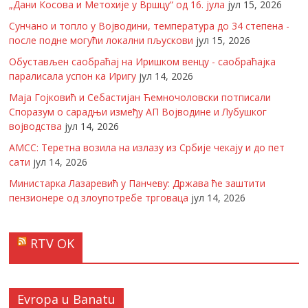
„Дани Косова и Метохије у Вршцу“ од 16. јула
јул 15, 2026
Сунчано и топло у Војводини, температура до 34 степена -
после подне могући локални пљускови
јул 15, 2026
Обустављен саобраћај на Иришком венцу - саобраћајка
паралисала успон ка Иригу
јул 14, 2026
Маја Гојковић и Себастијан Ћемночоловски потписали
Споразум о сарадњи између АП Војводине и Лубушког
војводства
јул 14, 2026
АМСС: Теретна возила на излазу из Србије чекају и до пет
сати
јул 14, 2026
Министарка Лазаревић у Панчеву: Држава ће заштити
пензионере од злоупотребе трговаца
јул 14, 2026
RTV OK
Evropa u Banatu