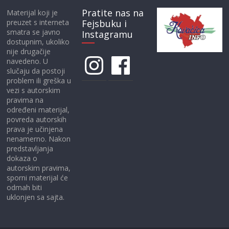
Pratite nas na
Materijal koji je
preuzet s interneta
Fejsbuku i
smatra se javno
Instagramu
dostupnim, ukoliko
nije drugačije
Instagram
Facebook
navedeno. U
slučaju da postoji
problem ili greška u
vezi s autorskim
pravima na
određeni materijal,
povreda autorskih
prava je učinjena
nenamerno. Nakon
predstavljanja
dokaza o
autorskim pravima,
sporni materijal će
odmah biti
uklonjen sa sajta.