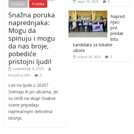
0
март 10, 2025
Društvo
Politika
Snažna poruka
Napred
naprednjaka:
njaci
prvi
Mogu da
predali
spinuju i mogu
listu
da nas broje,
kandidata za lokalne
izbore
pobediće
0
април 28, 2024
pristojni ljudi!
новембар 6, 2025
Kovačica info
0
Lov na ljude u 2025?
Snimaju ih po ulicama, jer
su otišli na skup! Ovakve
scene pripadaju
najmračnijim delovima
istorije,