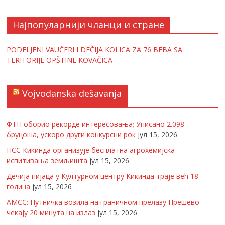
Најпопуларнији чланци и стране
PODELJENI VAUČERI I DEČIJA KOLICA ZA 76 BEBA SA
TERITORIJE OPŠTINE KOVAČICA
Vojvođanska dešavanja
ФТН оборио рекорде интересовања; Уписано 2.098
бруцоша, ускоро други конкурсни рок
јул 15, 2026
ПСС Кикинда организује бесплатна агрохемијска
испитивања земљишта
јул 15, 2026
Дечија пијаца у Културном центру Кикинда траје већ 18
година
јул 15, 2026
АМСС: Путничка возила на граничном прелазу Прешево
чекају 20 минута на излаз
јул 15, 2026