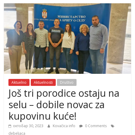
Aktuelno
Aktuelnosti
Društvo
Još tri porodice ostaju na
selu – dobile novac za
kupovinu kuće!
октобар 30, 2023
Kovačica info
0 Comments
debeljaca