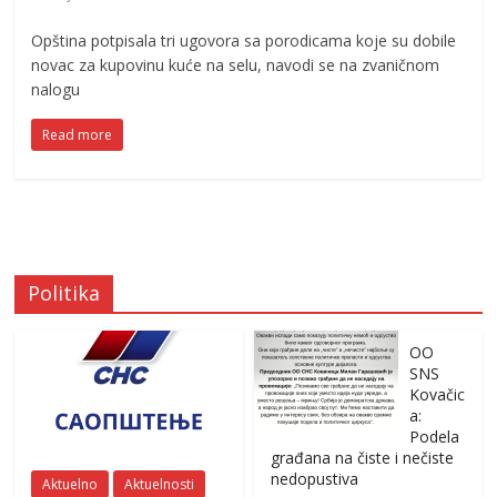
Opština potpisala tri ugovora sa porodicama koje su dobile
novac za kupovinu kuće na selu, navodi se na zvaničnom
nalogu
Read more
Politika
OO
SNS
Kovačic
a:
Podela
građana na čiste i nečiste
nedopustiva
Aktuelno
Aktuelnosti