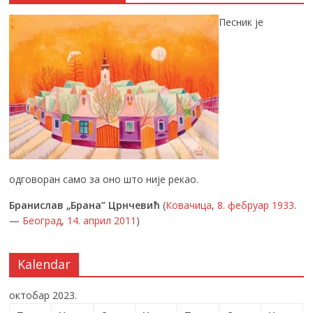
Песник је
одговоран само за оно што није рекао.
Бранислав „Брана” Црнчевић
(
Ковачица
,
8. фебруар
1933
.
—
Београд
,
14. април
2011
)
Kalendar
октобар 2023.