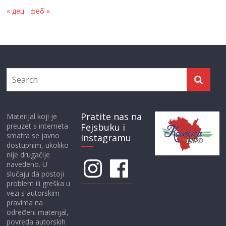
« дец
феб »
Pratite nas na
Materijal koji je
preuzet s interneta
Fejsbuku i
smatra se javno
Instagramu
dostupnim, ukoliko
nije drugačije
Instagram
Facebook
navedeno. U
slučaju da postoji
problem ili greška u
vezi s autorskim
pravima na
određeni materijal,
povreda autorskih