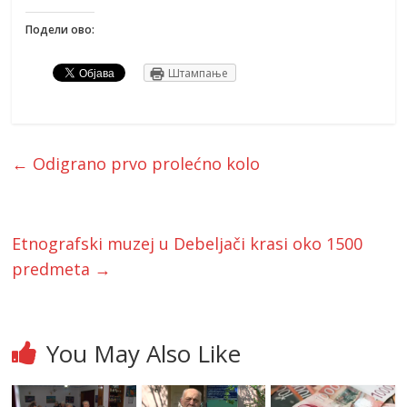
Подели ово:
Штампање
←
Odigrano prvo prolećno kolo
Etnografski muzej u Debeljači krasi oko 1500
predmeta
→
You May Also Like