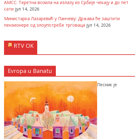
АМСС: Теретна возила на излазу из Србије чекају и до пет
сати
јул 14, 2026
Министарка Лазаревић у Панчеву: Држава ће заштити
пензионере од злоупотребе трговаца
јул 14, 2026
RTV OK
Evropa u Banatu
Песник је