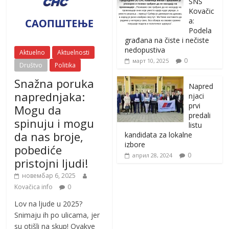
SNS
Kovačic
a:
Podela
građana na čiste i nečiste
nedopustiva
Aktuelno
Aktuelnosti
0
март 10, 2025
Društvo
Politika
Snažna poruka
Napred
naprednjaka:
njaci
prvi
Mogu da
predali
spinuju i mogu
listu
da nas broje,
kandidata za lokalne
izbore
pobediće
0
април 28, 2024
pristojni ljudi!
новембар 6, 2025
Kovačica info
0
Lov na ljude u 2025?
Snimaju ih po ulicama, jer
su otišli na skup! Ovakve