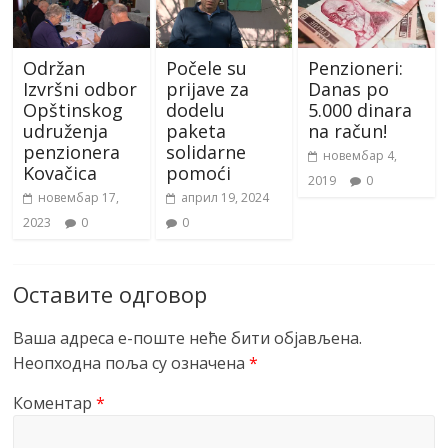
Održan
Počele su
Penzioneri:
Izvršni odbor
prijave za
Danas po
Opštinskog
dodelu
5.000 dinara
udruženja
paketa
na račun!
penzionera
solidarne
новембар 4,
Kovačica
pomoći
2019
0
новембар 17,
април 19, 2024
2023
0
0
Оставите одговор
Ваша адреса е-поште неће бити објављена.
Неопходна поља су означена
*
Коментар
*