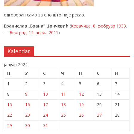
одговоран само за оно што није рекао.
Бранислав „Брана” Црнчевић
(
Ковачица
,
8. фебруар
1933
.
—
Београд
,
14. април
2011
)
Kalendar
јануар 2024.
П
У
С
Ч
П
С
Н
1
2
3
4
5
6
7
8
9
10
11
12
13
14
15
16
17
18
19
20
21
22
23
24
25
26
27
28
29
30
31