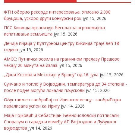
ФТН оборио рекорде интересовања; Уписано 2.098
бруцоша, ускоро други конкурсни рок
јул 15, 2026
ПСС Кикинда организује бесплатна агрохемијска
испитивања земљишта
јул 15, 2026
Дечија пијаца у Културном центру Кикинда траје већ 18
година
јул 15, 2026
АМСС: Путничка возила на граничном прелазу Прешево
чекају 20 минута на излаз
јул 15, 2026
„Дани Косова и Метохије у Вршцу“ од 16. јула
јул 15, 2026
Сунчано и топло у Војводини, температура до 34 степена -
после подне могући локални пљускови
јул 15, 2026
Обустављен саобраћај на Иришком венцу - саобраћајка
паралисала успон ка Иригу
јул 14, 2026
Маја Гојковић и Себастијан Ћемночоловски потписали
Споразум о сарадњи између АП Војводине и Лубушког
војводства
јул 14, 2026