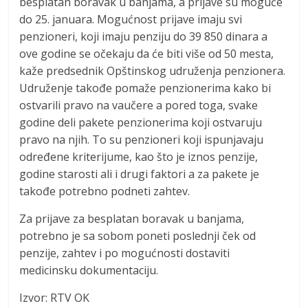
besplatan boravak u banjama, a prijave su moguće
do 25. januara. Mogućnost prijave imaju svi
penzioneri, koji imaju penziju do 39 850 dinara a
ove godine se očekaju da će biti više od 50 mesta,
kaže predsednik Opštinskog udruženja penzionera.
Udruženje takođe pomaže penzionerima kako bi
ostvarili pravo na vaučere a pored toga, svake
godine deli pakete penzionerima koji ostvaruju
pravo na njih. To su penzioneri koji ispunjavaju
određene kriterijume, kao što je iznos penzije,
godine starosti ali i drugi faktori a za pakete je
takođe potrebno podneti zahtev.
Za prijave za besplatan boravak u banjama,
potrebno je sa sobom poneti poslednji ček od
penzije, zahtev i po mogućnosti dostaviti
medicinsku dokumentaciju.
Izvor: RTV OK