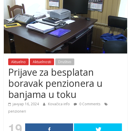
Aktuelno
Aktuelnosti
Društvo
Prijave za besplatan
boravak penzionera u
banjama u toku
јануар 16, 2024
Kovačica info
0 Comments
penzioneri
19