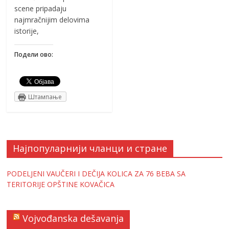
scene pripadaju
najmračnijim delovima
istorije,
Подели ово:
Штампање
Најпопуларнији чланци и стране
PODELJENI VAUČERI I DEČIJA KOLICA ZA 76 BEBA SA
TERITORIJE OPŠTINE KOVAČICA
Vojvođanska dešavanja