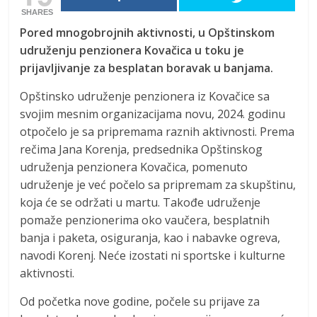
SHARES
Pored mnogobrojnih aktivnosti, u Opštinskom
udruženju penzionera Kovačica u toku je
prijavljivanje za besplatan boravak u banjama.
Opštinsko udruženje penzionera iz Kovačice sa
svojim mesnim organizacijama novu, 2024. godinu
otpočelo je sa pripremama raznih aktivnosti. Prema
rečima Jana Korenja, predsednika Opštinskog
udruženja penzionera Kovačica, pomenuto
udruženje je već počelo sa pripremam za skupštinu,
koja će se održati u martu. Takođe udruženje
pomaže penzionerima oko vaučera, besplatnih
banja i paketa, osiguranja, kao i nabavke ogreva,
navodi Korenj. Neće izostati ni sportske i kulturne
aktivnosti.
Od početka nove godine, počele su prijave za