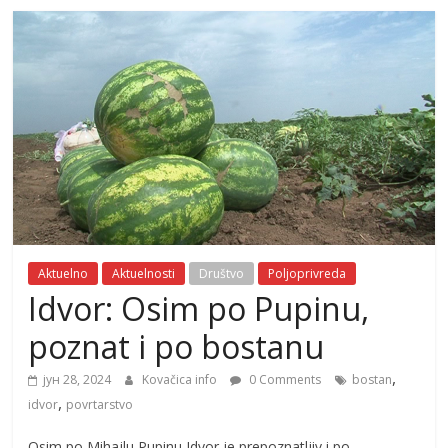
Aktuelno
Aktuelnosti
Društvo
Poljoprivreda
Idvor: Osim po Pupinu,
poznat i po bostanu
,
јун 28, 2024
Kovačica info
0 Comments
bostan
,
idvor
povrtarstvo
Osim po Mihajlu Pupinu Idvor je prepoznatljiv i po