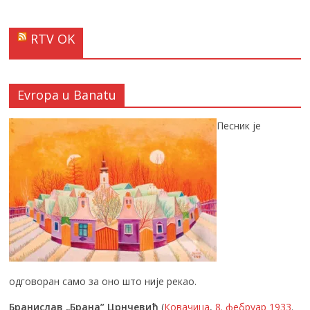
RTV OK
Evropa u Banatu
Песник је
одговоран само за оно што није рекао.
Бранислав „Брана” Црнчевић
(
Ковачица
,
8. фебруар
1933
.