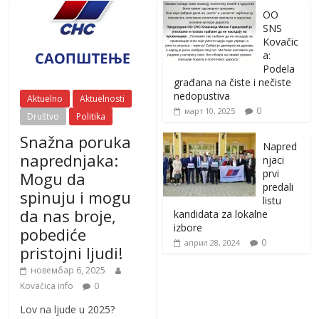
OO
SNS
Kovačic
a:
Podela
građana na čiste i nečiste
nedopustiva
Aktuelno
Aktuelnosti
0
март 10, 2025
Društvo
Politika
Snažna poruka
Napred
naprednjaka:
njaci
prvi
Mogu da
predali
spinuju i mogu
listu
da nas broje,
kandidata za lokalne
izbore
pobediće
0
април 28, 2024
pristojni ljudi!
новембар 6, 2025
Kovačica info
0
Lov na ljude u 2025?