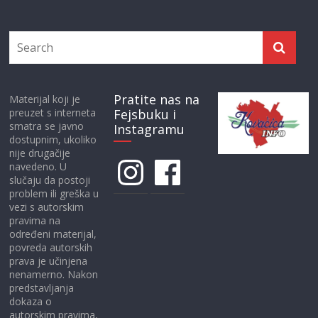
Pratite nas na
Materijal koji je
preuzet s interneta
Fejsbuku i
smatra se javno
Instagramu
dostupnim, ukoliko
nije drugačije
Instagram
Facebook
navedeno. U
slučaju da postoji
problem ili greška u
vezi s autorskim
pravima na
određeni materijal,
povreda autorskih
prava je učinjena
nenamerno. Nakon
predstavljanja
dokaza o
autorskim pravima,