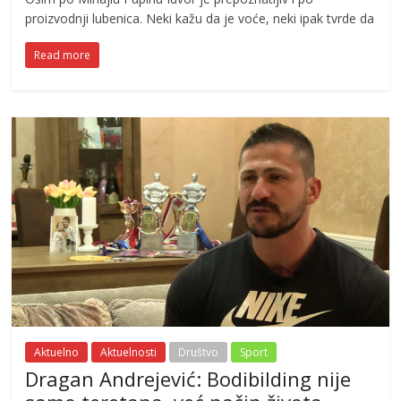
proizvodnji lubenica. Neki kažu da je voće, neki ipak tvrde da
Read more
Aktuelno
Aktuelnosti
Društvo
Sport
Dragan Andrejević: Bodibilding nije