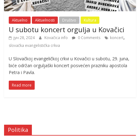
Aktuelno
Aktuelnosti
Društvo
Kultura
U subotu koncert orgulja u Kovačici
,
јун 28, 2024
Kovačica info
0 Comments
koncert
slovačka evangelistička crkva
U Slovačkoj evangeličkoj crkvi u Kovačici u subotu, 29. juna,
biće održan orguljaški koncert posvećen prazniku apostola
Petra i Pavla.
Read more
Politika