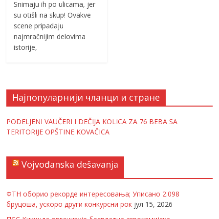
Snimaju ih po ulicama, jer
su otišli na skup! Ovakve
scene pripadaju
najmračnijim delovima
istorije,
Најпопуларнији чланци и стране
PODELJENI VAUČERI I DEČIJA KOLICA ZA 76 BEBA SA
TERITORIJE OPŠTINE KOVAČICA
Vojvođanska dešavanja
ФТН оборио рекорде интересовања; Уписано 2.098
бруцоша, ускоро други конкурсни рок
јул 15, 2026