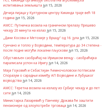
ПСС Кикинда организује бесплатна агрохемијска
испитивања земљишта
јул 15, 2026
Дечија пијаца у Културном центру Кикинда траје већ 18
година
јул 15, 2026
АМСС: Путничка возила на граничном прелазу Прешево
чекају 20 минута на излаз
јул 15, 2026
„Дани Косова и Метохије у Вршцу“ од 16. јула
јул 15, 2026
Сунчано и топло у Војводини, температура до 34 степена -
после подне могући локални пљускови
јул 15, 2026
Обустављен саобраћај на Иришком венцу - саобраћајка
паралисала успон ка Иригу
јул 14, 2026
Маја Гојковић и Себастијан Ћемночоловски потписали
Споразум о сарадњи између АП Војводине и Лубушког
војводства
јул 14, 2026
АМСС: Теретна возила на излазу из Србије чекају и до пет
сати
јул 14, 2026
Министарка Лазаревић у Панчеву: Држава ће заштити
пензионере од злоупотребе трговаца
јул 14, 2026