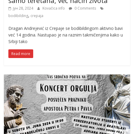
samo teretana, već način života
јун 28, 2024
Kovačica info
0 Comments
,
bodibilding
crepaja
Dragan Andrejević iz Crepaje se bodibildingom aktivno bavi
već 14 godina. Nastupao je na raznim takmičenjima kako u
Srbiji tako
Read more