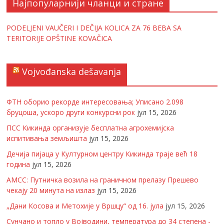
Најпопуларнији чланци и стране
PODELJENI VAUČERI I DEČIJA KOLICA ZA 76 BEBA SA
TERITORIJE OPŠTINE KOVAČICA
Vojvođanska dešavanja
ФТН оборио рекорде интересовања; Уписано 2.098
бруцоша, ускоро други конкурсни рок
јул 15, 2026
ПСС Кикинда организује бесплатна агрохемијска
испитивања земљишта
јул 15, 2026
Дечија пијаца у Културном центру Кикинда траје већ 18
година
јул 15, 2026
АМСС: Путничка возила на граничном прелазу Прешево
чекају 20 минута на излаз
јул 15, 2026
„Дани Косова и Метохије у Вршцу“ од 16. јула
јул 15, 2026
Сунчано и топло у Војводини, температура до 34 степена -