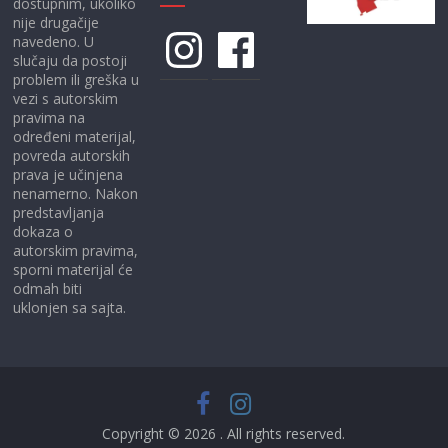
dostupnim, ukoliko
nije drugačije
Instagram
Facebook
navedeno. U
slučaju da postoji
problem ili greška u
vezi s autorskim
pravima na
određeni materijal,
povreda autorskih
prava je učinjena
nenamerno. Nakon
predstavljanja
dokaza o
autorskim pravima,
sporni materijal će
odmah biti
uklonjen sa sajta.
Copyright © 2026
. All rights reserved.