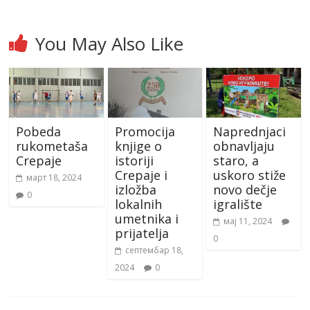
You May Also Like
Pobeda
Promocija
Naprednjaci
rukometaša
knjige o
obnavljaju
Crepaje
istoriji
staro, a
Crepaje i
uskoro stiže
март 18, 2024
izložba
novo dečje
0
lokalnih
igralište
umetnika i
мај 11, 2024
prijatelja
0
септембар 18,
2024
0