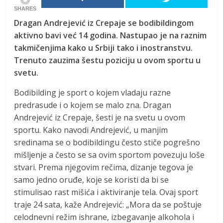
SHARES
Dragan Andrejević iz Crepaje se bodibildingom
aktivno bavi već 14 godina. Nastupao je na raznim
takmičenjima kako u Srbiji tako i inostranstvu.
Trenuto zauzima šestu poziciju u ovom sportu u
svetu.
Bodibilding je sport o kojem vladaju razne
predrasude i o kojem se malo zna. Dragan
Andrejević iz Crepaje, šesti je na svetu u ovom
sportu. Kako navodi Andrejević, u manjim
sredinama se o bodibildingu često stiče pogrešno
mišljenje a često se sa ovim sportom povezuju loše
stvari. Prema njegovim rečima, dizanje tegova je
samo jedno oruđe, koje se koristi da bi se
stimulisao rast mišića i aktiviranje tela. Ovaj sport
traje 24 sata, kaže Andrejević: „Mora da se poštuje
celodnevni režim ishrane, izbegavanje alkohola i