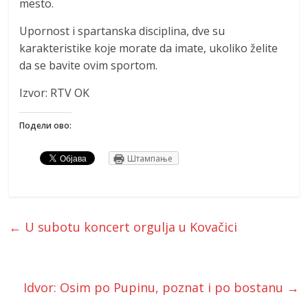
mesto.
Upornost i spartanska disciplina, dve su
karakteristike koje morate da imate, ukoliko želite
da se bavite ovim sportom.
Izvor: RTV OK
Подели ово:
Штампање
←
U subotu koncert orgulja u Kovačici
Idvor: Osim po Pupinu, poznat i po bostanu
→