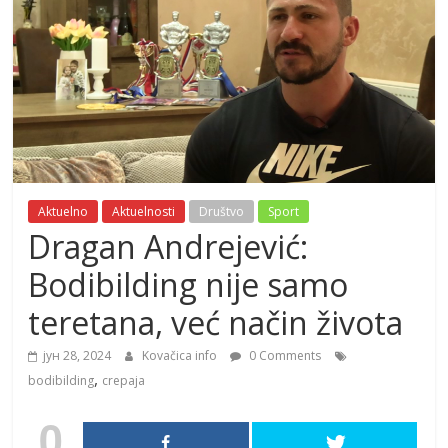
Aktuelno
Aktuelnosti
Društvo
Sport
Dragan Andrejević:
Bodibilding nije samo
teretana, već način života
јун 28, 2024
Kovačica info
0 Comments
,
bodibilding
crepaja
0