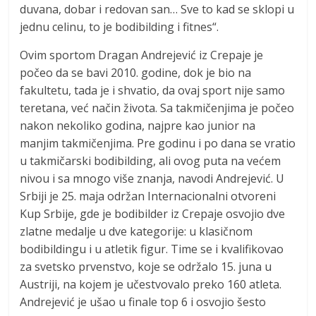
duvana, dobar i redovan san… Sve to kad se sklopi u
jednu celinu, to je bodibilding i fitnes“.
Ovim sportom Dragan Andrejević iz Crepaje je
počeo da se bavi 2010. godine, dok je bio na
fakultetu, tada je i shvatio, da ovaj sport nije samo
teretana, već način života. Sa takmičenjima je počeo
nakon nekoliko godina, najpre kao junior na
manjim takmičenjima. Pre godinu i po dana se vratio
u takmičarski bodibilding, ali ovog puta na većem
nivou i sa mnogo više znanja, navodi Andrejević. U
Srbiji je 25. maja održan Internacionalni otvoreni
Kup Srbije, gde je bodibilder iz Crepaje osvojio dve
zlatne medalje u dve kategorije: u klasičnom
bodibildingu i u atletik figur. Time se i kvalifikovao
za svetsko prvenstvo, koje se održalo 15. juna u
Austriji, na kojem je učestvovalo preko 160 atleta.
Andrejević je ušao u finale top 6 i osvojio šesto