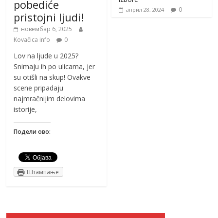
pobediće
0
април 28, 2024
pristojni ljudi!
новембар 6, 2025
Kovačica info
0
Lov na ljude u 2025?
Snimaju ih po ulicama, jer
su otišli na skup! Ovakve
scene pripadaju
najmračnijim delovima
istorije,
Подели ово:
Штампање