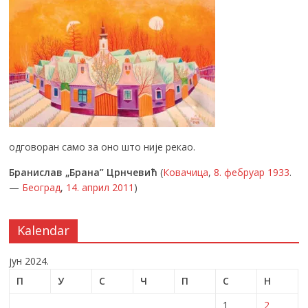
одговоран само за оно што није рекао.
Бранислав „Брана” Црнчевић
(
Ковачица
,
8. фебруар
1933
.
—
Београд
,
14. април
2011
)
Kalendar
јун 2024.
П
У
С
Ч
П
С
Н
1
2