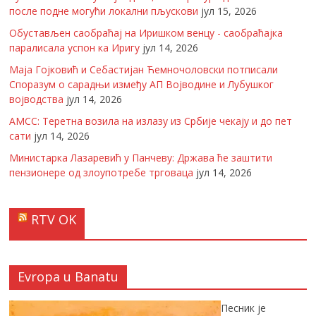
после подне могући локални пљускови
јул 15, 2026
Обустављен саобраћај на Иришком венцу - саобраћајка
паралисала успон ка Иригу
јул 14, 2026
Маја Гојковић и Себастијан Ћемночоловски потписали
Споразум о сарадњи између АП Војводине и Лубушког
војводства
јул 14, 2026
АМСС: Теретна возила на излазу из Србије чекају и до пет
сати
јул 14, 2026
Министарка Лазаревић у Панчеву: Држава ће заштити
пензионере од злоупотребе трговаца
јул 14, 2026
RTV OK
Evropa u Banatu
Песник је