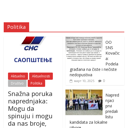
Politika
OO
SNS
Kovačic
a:
Podela
građana na čiste i nečiste
nedopustiva
Aktuelno
Aktuelnosti
0
март 10, 2025
Društvo
Politika
Snažna poruka
Napred
naprednjaka:
njaci
prvi
Mogu da
predali
spinuju i mogu
listu
da nas broje,
kandidata za lokalne
izbore