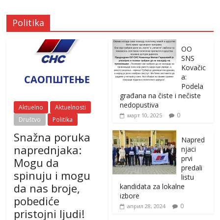
Politika
OO
SNS
Kovačic
a:
Podela
građana na čiste i nečiste
nedopustiva
Aktuelno
Aktuelnosti
0
март 10, 2025
Društvo
Politika
Snažna poruka
Napred
naprednjaka:
njaci
prvi
Mogu da
predali
spinuju i mogu
listu
da nas broje,
kandidata za lokalne
izbore
pobediće
0
април 28, 2024
pristojni ljudi!