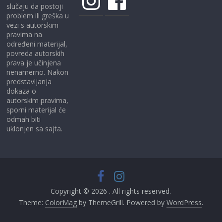
slučaju da postoji
problem ili greška u
vezi s autorskim
pravima na
određeni materijal,
povreda autorskih
prava je učinjena
nenamerno. Nakon
predstavljanja
dokaza o
autorskim pravima,
sporni materijal će
odmah biti
uklonjen sa sajta.
Copyright © 2026
. All rights reserved.
Theme:
ColorMag
by ThemeGrill. Powered by
WordPress
.