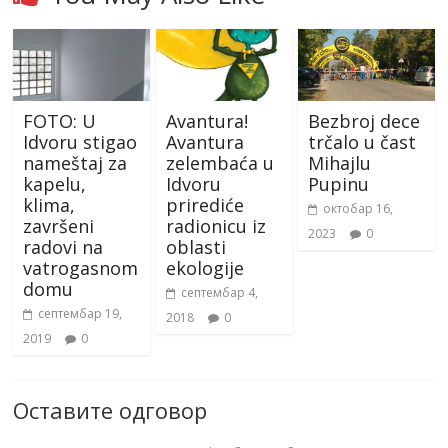
FOTO: U
Avantura!
Bezbroj dece
Idvoru stigao
Avantura
trčalo u čast
nameštaj za
zelembaća u
Mihajlu
kapelu,
Idvoru
Pupinu
klima,
prirediće
октобар 16,
završeni
radionicu iz
2023
0
radovi na
oblasti
vatrogasnom
ekologije
domu
септембар 4,
септембар 19,
2018
0
2019
0
Оставите одговор