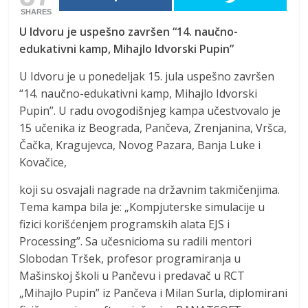
SHARES
U Idvoru je uspešno završen “14. naučno-
edukativni kamp, Mihajlo Idvorski Pupin”
U Idvoru je u ponedeljak 15. jula uspešno završen
“14. naučno-edukativni kamp, Mihajlo Idvorski
Pupin”. U radu ovogodišnjeg kampa učestvovalo je
15 učenika iz Beograda, Pančeva, Zrenjanina, Vršca,
Čačka, Kragujevca, Novog Pazara, Banja Luke i
Kovačice,
koji su osvajali nagrade na državnim takmičenjima.
Tema kampa bila je: „Kompjuterske simulacije u
fizici korišćenjem programskih alata EJS i
Processing”. Sa učesnicioma su radili mentori
Slobodan Tršek, profesor programiranja u
Mašinskoj školi u Pančevu i predavač u RCT
„Mihajlo Pupin” iz Pančeva i Milan Surla, diplomirani