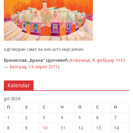
одговоран само за оно што није рекао.
Бранислав „Брана” Црнчевић
(
Ковачица
,
8. фебруар
1933
.
—
Београд
,
14. април
2011
)
Kalendar
јул 2024.
П
У
С
Ч
П
С
Н
1
2
3
4
5
6
7
8
9
10
11
12
13
14