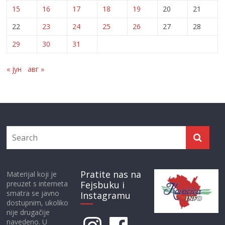
15
16
17
18
19
20
21
22
23
24
25
26
27
28
29
30
31
« јун
авг »
Pratite nas na
Materijal koji je
preuzet s interneta
Fejsbuku i
smatra se javno
Instagramu
dostupnim, ukoliko
nije drugačije
Instagram
Facebook
navedeno. U