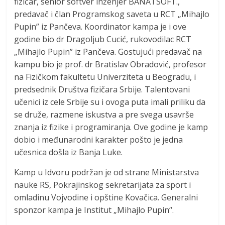
fizičar, senior softver inženjer BANATSOFT.,
predavač i član Programskog saveta u RCT „Mihajlo
Pupin” iz Pančeva. Koordinator kampa je i ove
godine bio dr Dragoljub Cucić, rukovodilac RCT
„Mihajlo Pupin” iz Pančeva. Gostujući predavač na
kampu bio je prof. dr Bratislav Obradović, profesor
na Fizičkom fakultetu Univerziteta u Beogradu, i
predsednik Društva fizičara Srbije. Talentovani
učenici iz cele Srbije su i ovoga puta imali priliku da
se druže, razmene iskustva a pre svega usavrše
znanja iz fizike i programiranja. Ove godine je kamp
dobio i međunarodni karakter pošto je jedna
učesnica došla iz Banja Luke.
Kamp u Idvoru podržan je od strane Ministarstva
nauke RS, Pokrajinskog sekretarijata za sport i
omladinu Vojvodine i opštine Kovačica. Generalni
sponzor kampa je Institut „Mihajlo Pupin“.