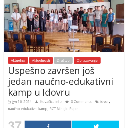
Aktuelno
Aktuelnosti
Društvo
Obrazovanje
Uspešno završen još
jedan naučno-edukativni
kamp u Idovru
,
јул 16, 2024
Kovačica info
0 Comments
idvor
,
naučno edukativni kamp
RCT Mihajlo Pupin
37