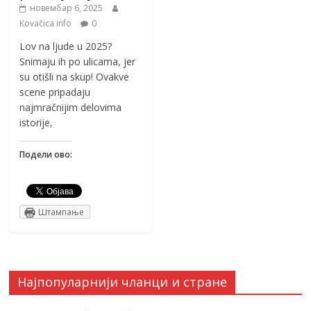
новембар 6, 2025
Kovačica info
0
Lov na ljude u 2025?
Snimaju ih po ulicama, jer
su otišli na skup! Ovakve
scene pripadaju
najmračnijim delovima
istorije,
Подели ово:
Штампање
Најпопуларнији чланци и стране