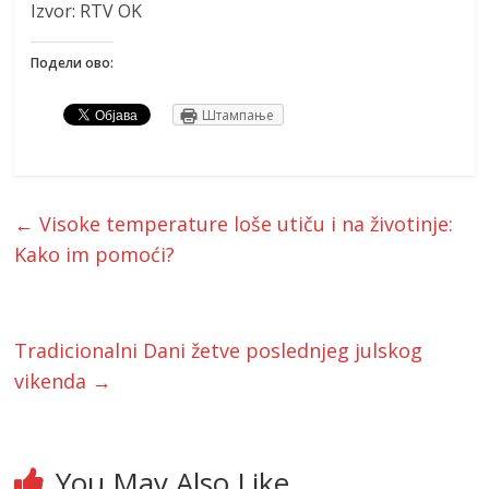
Izvor: RTV OK
Подели ово:
Штампање
←
Visoke temperature loše utiču i na životinje:
Kako im pomoći?
Tradicionalni Dani žetve poslednjeg julskog
vikenda
→
You May Also Like