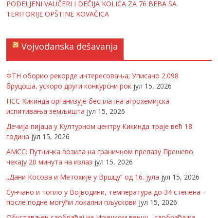
PODELJENI VAUČERI I DEČIJA KOLICA ZA 76 BEBA SA
TERITORIJE OPŠTINE KOVAČICA
Vojvođanska dešavanja
ФТН оборио рекорде интересовања; Уписано 2.098
бруцоша, ускоро други конкурсни рок
јул 15, 2026
ПСС Кикинда организује бесплатна агрохемијска
испитивања земљишта
јул 15, 2026
Дечија пијаца у Културном центру Кикинда траје већ 18
година
јул 15, 2026
АМСС: Путничка возила на граничном прелазу Прешево
чекају 20 минута на излаз
јул 15, 2026
„Дани Косова и Метохије у Вршцу“ од 16. јула
јул 15, 2026
Сунчано и топло у Војводини, температура до 34 степена -
после подне могући локални пљускови
јул 15, 2026
Обустављен саобраћај на Иришком венцу - саобраћајка