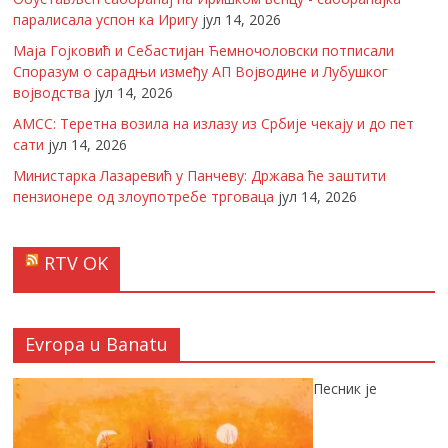
паралисала успон ка Иригу
јул 14, 2026
Маја Гојковић и Себастијан Ћемночоловски потписали
Споразум о сарадњи између АП Војводине и Лубушког
војводства
јул 14, 2026
АМСС: Теретна возила на излазу из Србије чекају и до пет
сати
јул 14, 2026
Министарка Лазаревић у Панчеву: Држава ће заштити
пензионере од злоупотребе трговаца
јул 14, 2026
RTV OK
Evropa u Banatu
Песник је