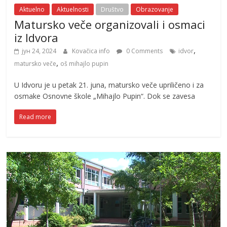
Aktuelno
Aktuelnosti
Društvo
Obrazovanje
Matursko veče organizovali i osmaci
iz Idvora
,
јун 24, 2024
Kovačica info
0 Comments
idvor
,
matursko veče
oš mihajlo pupin
U Idvoru je u petak 21. juna, matursko veče upriličeno i za
osmake Osnovne škole „Mihajlo Pupin“. Dok se zavesa
Read more