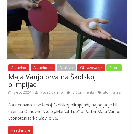
Aktuelno
Aktuelnosti
Društvo
Obrazovanje
Sport
Maja Vanjo prva na Školskoj
olimpijadi
јун 5, 2024
Kovačica info
0 Comments
stoni tenis
Na nedavno završenoj Školskoj olimpijadi, najbolja je bila
učenica Osnovne škole „Maršal Tito“ u Padini Maja Vanjo.
Stonoteniserka Slavije 96,
Read more