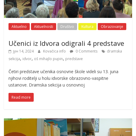
Aktuelno
Aktuelnosti
Društvo
Kultura
Obrazovanje
Učenici iz Idvora odigrali 4 predstave
јун 14, 2024
Kovačica info
0 Comments
dramska
,
,
,
sekcija
idvor
oš mihajlo pupin
predstave
Četiri predstave učenika osnovne škole videli su 13. juna
njihovi roditelji u holu idvorske obrazovno-vaspitne
ustanove. Dramska sekcija u osnovnoj
Read more