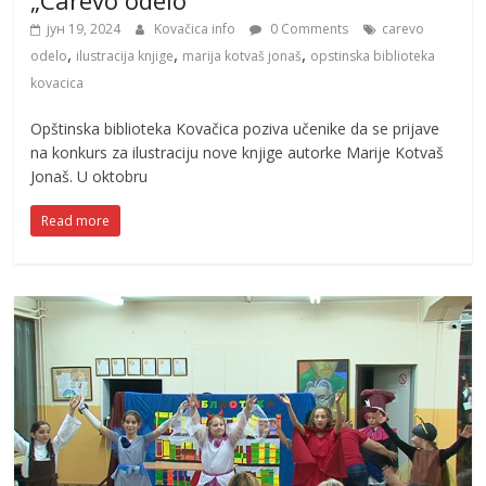
јун 19, 2024
Kovačica info
0 Comments
carevo
,
,
,
odelo
ilustracija knjige
marija kotvaš jonaš
opstinska biblioteka
kovacica
Opštinska biblioteka Kovačica poziva učenike da se prijave
na konkurs za ilustraciju nove knjige autorke Marije Kotvaš
Jonaš. U oktobru
Read more