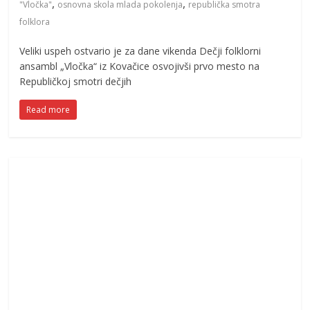
,
,
"Vločka"
osnovna skola mlada pokolenja
republička smotra
folklora
Veliki uspeh ostvario je za dane vikenda Dečji folklorni
ansambl „Vločka“ iz Kovačice osvojivši prvo mesto na
Republičkoj smotri dečjih
Read more