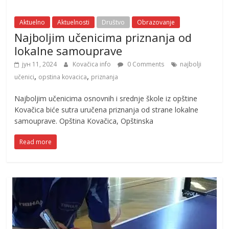
Aktuelno
Aktuelnosti
Društvo
Obrazovanje
Najboljim učenicima priznanja od
lokalne samouprave
јун 11, 2024
Kovačica info
0 Comments
najbolji
,
,
učenici
opstina kovacica
priznanja
Najboljim učenicima osnovnih i srednje škole iz opštine
Kovačica biće sutra uručena priznanja od strane lokalne
samouprave. Opština Kovačica, Opštinska
Read more