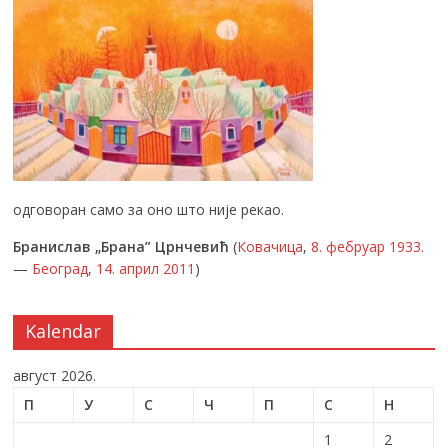
одговоран само за оно што није рекао.
Бранислав „Брана” Црнчевић
(
Ковачица
,
8. фебруар
1933
.
—
Београд
,
14. април
2011
)
Kalendar
август 2026.
П
У
С
Ч
П
С
Н
1
2