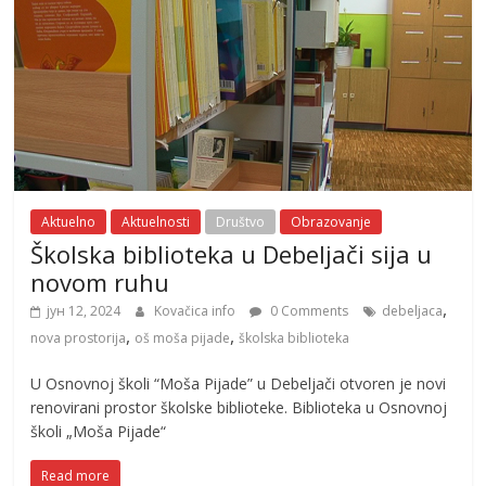
Aktuelno
Aktuelnosti
Društvo
Obrazovanje
Školska biblioteka u Debeljači sija u
novom ruhu
,
јун 12, 2024
Kovačica info
0 Comments
debeljaca
,
,
nova prostorija
oš moša pijade
školska biblioteka
U Osnovnoj školi “Moša Pijade” u Debeljači otvoren je novi
renovirani prostor školske biblioteke. Biblioteka u Osnovnoj
školi „Moša Pijade“
Read more