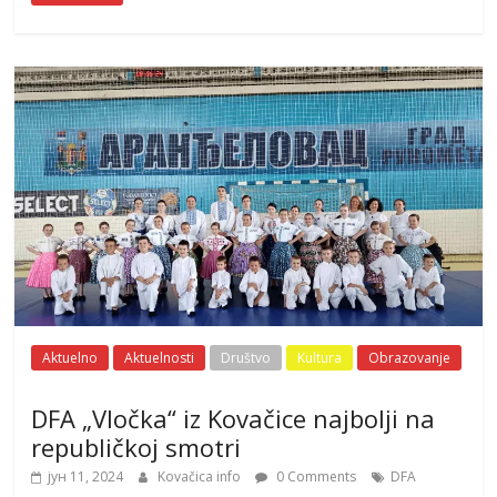
Aktuelno
Aktuelnosti
Društvo
Kultura
Obrazovanje
DFA „Vločka“ iz Kovačice najbolji na
republičkoj smotri
јун 11, 2024
Kovačica info
0 Comments
DFA