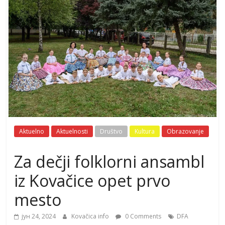
Aktuelno
Aktuelnosti
Društvo
Kultura
Obrazovanje
Za dečji folklorni ansambl
iz Kovačice opet prvo
mesto
јун 24, 2024
Kovačica info
0 Comments
DFA