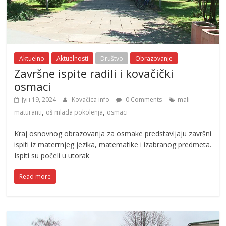
Aktuelno
Aktuelnosti
Društvo
Obrazovanje
Završne ispite radili i kovačički
osmaci
јун 19, 2024
Kovačica info
0 Comments
mali
,
,
maturanti
oš mlada pokolenja
osmaci
Kraj osnovnog obrazovanja za osmake predstavljaju završni
ispiti iz materrnjeg jezika, matematike i izabranog predmeta.
Ispiti su počeli u utorak
Read more