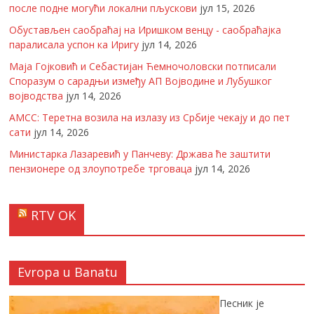
после подне могући локални пљускови
јул 15, 2026
Обустављен саобраћај на Иришком венцу - саобраћајка
паралисала успон ка Иригу
јул 14, 2026
Маја Гојковић и Себастијан Ћемночоловски потписали
Споразум о сарадњи између АП Војводине и Лубушког
војводства
јул 14, 2026
АМСС: Теретна возила на излазу из Србије чекају и до пет
сати
јул 14, 2026
Министарка Лазаревић у Панчеву: Држава ће заштити
пензионере од злоупотребе трговаца
јул 14, 2026
RTV OK
Evropa u Banatu
Песник је