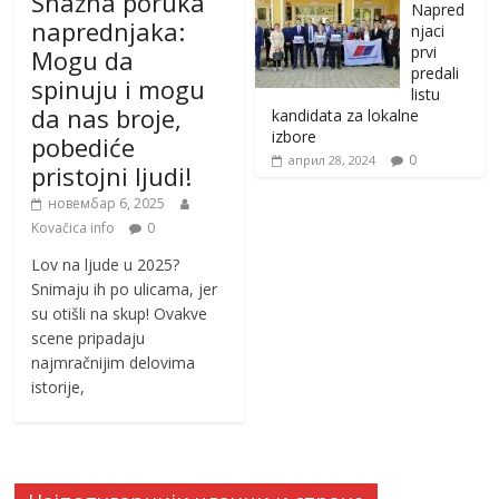
Snažna poruka
Napred
naprednjaka:
njaci
prvi
Mogu da
predali
spinuju i mogu
listu
da nas broje,
kandidata za lokalne
izbore
pobediće
0
април 28, 2024
pristojni ljudi!
новембар 6, 2025
Kovačica info
0
Lov na ljude u 2025?
Snimaju ih po ulicama, jer
su otišli na skup! Ovakve
scene pripadaju
najmračnijim delovima
istorije,