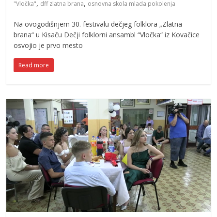
,
,
"Vločka"
dff zlatna brana
osnovna skola mlada pokolenja
Na ovogodišnjem 30. festivalu dečjeg folklora „Zlatna
brana“ u Kisaču Dečji folklorni ansambl “Vločka“ iz Kovačice
osvojio je prvo mesto
Read more