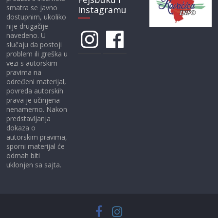
smatra se javno
Instagramu
dostupnim, ukoliko
nije drugačije
Instagram
Facebook
navedeno. U
slučaju da postoji
problem ili greška u
vezi s autorskim
pravima na
određeni materijal,
povreda autorskih
prava je učinjena
nenamerno. Nakon
predstavljanja
dokaza o
autorskim pravima,
sporni materijal će
odmah biti
uklonjen sa sajta.