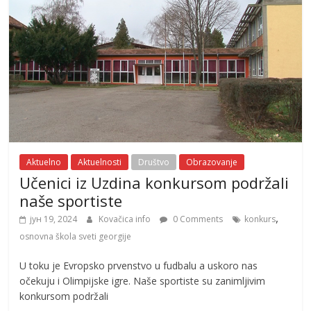
Aktuelno
Aktuelnosti
Društvo
Obrazovanje
Učenici iz Uzdina konkursom podržali
naše sportiste
,
јун 19, 2024
Kovačica info
0 Comments
konkurs
osnovna škola sveti georgije
U toku je Evropsko prvenstvo u fudbalu a uskoro nas
očekuju i Olimpijske igre. Naše sportiste su zanimljivim
konkursom podržali