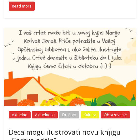
Read more
Aktuelno
Aktuelnosti
Društvo
Kultura
Obrazovanje
Deca mogu ilustrovati novu knjigu
„Carevo odelo“