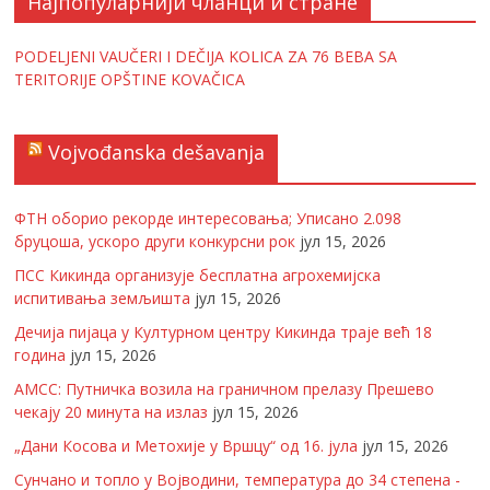
Најпопуларнији чланци и стране
PODELJENI VAUČERI I DEČIJA KOLICA ZA 76 BEBA SA
TERITORIJE OPŠTINE KOVAČICA
Vojvođanska dešavanja
ФТН оборио рекорде интересовања; Уписано 2.098
бруцоша, ускоро други конкурсни рок
јул 15, 2026
ПСС Кикинда организује бесплатна агрохемијска
испитивања земљишта
јул 15, 2026
Дечија пијаца у Културном центру Кикинда траје већ 18
година
јул 15, 2026
АМСС: Путничка возила на граничном прелазу Прешево
чекају 20 минута на излаз
јул 15, 2026
„Дани Косова и Метохије у Вршцу“ од 16. јула
јул 15, 2026
Сунчано и топло у Војводини, температура до 34 степена -