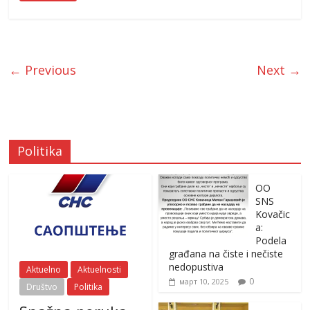
← Previous
Next →
Politika
OO
SNS
Kovačic
a:
Podela
građana na čiste i nečiste
nedopustiva
Aktuelno
Aktuelnosti
0
март 10, 2025
Društvo
Politika