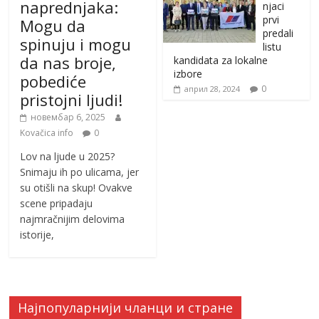
naprednjaka:
njaci
prvi
Mogu da
predali
spinuju i mogu
listu
da nas broje,
kandidata za lokalne
izbore
pobediće
0
април 28, 2024
pristojni ljudi!
новембар 6, 2025
Kovačica info
0
Lov na ljude u 2025?
Snimaju ih po ulicama, jer
su otišli na skup! Ovakve
scene pripadaju
najmračnijim delovima
istorije,
Најпопуларнији чланци и стране