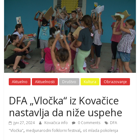
Aktuelno
Aktuelnosti
Društvo
Kultura
Obrazovanje
DFA „Vločka“ iz Kovačice
nastavlja da niže uspehe
јун 27, 2024
Kovačica info
0 Comments
DFA
,
,
"Vločka"
medjunarodni folklorni festival
oš mlada pokolenja