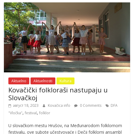
Aktuelno
Aktuelnosti
Kultura
Kovačički folkloraši nastupaju u
Slovačkoj
август 18, 2023
Kovačica info
0 Comments
DFA
,
,
"Vločka"
festival
folklor
U slovačkom mestu Hrušov, na Međunarodom folklornom
festivalu, ove subote učestvovaće i Dečji folklorni ansambl