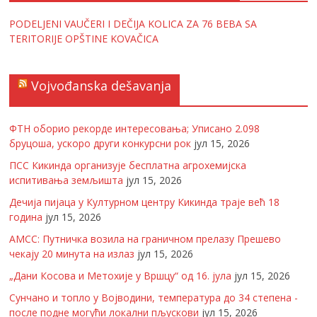
PODELJENI VAUČERI I DEČIJA KOLICA ZA 76 BEBA SA
TERITORIJE OPŠTINE KOVAČICA
Vojvođanska dešavanja
ФТН оборио рекорде интересовања; Уписано 2.098
бруцоша, ускоро други конкурсни рок
јул 15, 2026
ПСС Кикинда организује бесплатна агрохемијска
испитивања земљишта
јул 15, 2026
Дечија пијаца у Културном центру Кикинда траје већ 18
година
јул 15, 2026
АМСС: Путничка возила на граничном прелазу Прешево
чекају 20 минута на излаз
јул 15, 2026
„Дани Косова и Метохије у Вршцу“ од 16. јула
јул 15, 2026
Сунчано и топло у Војводини, температура до 34 степена -
после подне могући локални пљускови
јул 15, 2026