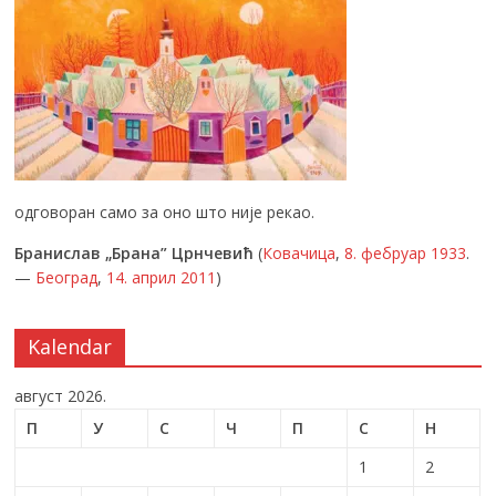
одговоран само за оно што није рекао.
Бранислав „Брана” Црнчевић
(
Ковачица
,
8. фебруар
1933
.
—
Београд
,
14. април
2011
)
Kalendar
август 2026.
П
У
С
Ч
П
С
Н
1
2