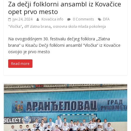
Za dečji folklorni ansambl iz Kovačice
opet prvo mesto
јун 24, 2024
Kovačica info
0 Comments
DFA
,
,
"Vločka"
dff zlatna brana
osnovna skola mlada pokolenja
Na ovogodišnjem 30. festivalu dečjeg folklora „Zlatna
brana“ u Kisaču Dečji folklorni ansambl “Vločka“ iz Kovačice
osvojio je prvo mesto
Read more