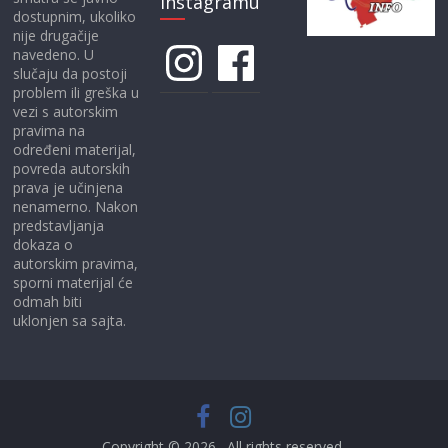
Instagramu
dostupnim, ukoliko
nije drugačije
Instagram
Facebook
navedeno. U
slučaju da postoji
problem ili greška u
vezi s autorskim
pravima na
određeni materijal,
povreda autorskih
prava je učinjena
nenamerno. Nakon
predstavljanja
dokaza o
autorskim pravima,
sporni materijal će
odmah biti
uklonjen sa sajta.
Copyright © 2026
. All rights reserved.