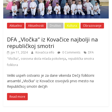
Aktuelno
Aktuelnosti
Društvo
Kultura
Obrazovanje
DFA „Vločka“ iz Kovačice najbolji na
republičkoj smotri
јун 11, 2024
Kovačica info
0 Comments
DFA
,
,
"Vločka"
osnovna skola mlada pokolenja
republička smotra
folklora
Veliki uspeh ostvario je za dane vikenda Dečji folklorni
ansambl „Vločka“ iz Kovačice osvojivši prvo mesto na
Republičkoj smotri dečjih
Read more