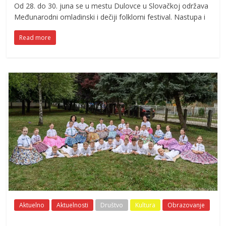
Od 28. do 30. juna se u mestu Dulovce u Slovačkoj održava
Međunarodni omladinski i dečiji folklorni festival. Nastupa i
Read more
Aktuelno
Aktuelnosti
Društvo
Kultura
Obrazovanje