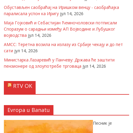
Обустављен саобраћај на Иришком венцу - саобраћајка
паралисала успон ка Иригу
јул 14, 2026
Маја Гојковић и Себастијан Ћемночоловски потписали
Споразум о сарадњи између АП Војводине и Лубушког
војводства
јул 14, 2026
АМСС: Теретна возила на излазу из Србије чекају и до пет
сати
јул 14, 2026
Министарка Лазаревић у Панчеву: Држава ће заштити
пензионере од злоупотребе трговаца
јул 14, 2026
RTV OK
Evropa u Banatu
Песник је