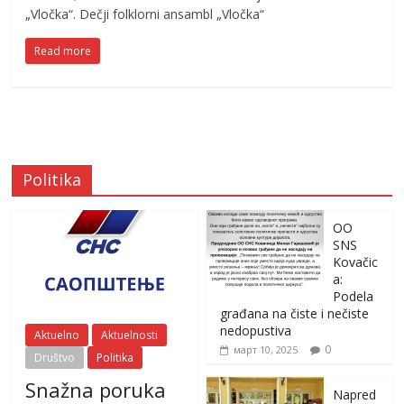
„Vločka“. Dečji folklorni ansambl „Vločka“
Read more
Politika
OO
SNS
Kovačic
a:
Podela
građana na čiste i nečiste
nedopustiva
Aktuelno
Aktuelnosti
0
март 10, 2025
Društvo
Politika
Snažna poruka
Napred