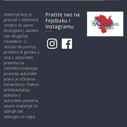
Pratite nas na
Materijal koji je
preuzet s interneta
Fejsbuku i
smatra se javno
Instagramu
dostupnim, ukoliko
nije drugačije
Instagram
Facebook
navedeno. U
slučaju da postoji
problem ili greška u
vezi s autorskim
pravima na
određeni materijal,
povreda autorskih
prava je učinjena
nenamerno. Nakon
predstavljanja
dokaza o
autorskim pravima,
sporni materijal će
odmah biti
uklonjen sa sajta.