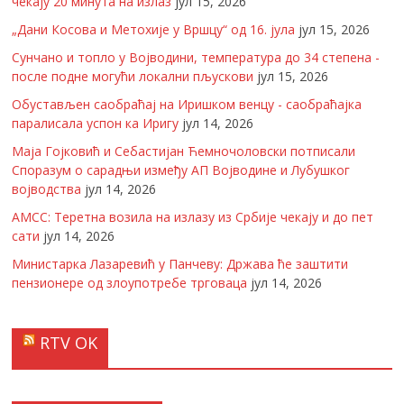
чекају 20 минута на излаз
јул 15, 2026
„Дани Косова и Метохије у Вршцу“ од 16. јула
јул 15, 2026
Сунчано и топло у Војводини, температура до 34 степена -
после подне могући локални пљускови
јул 15, 2026
Обустављен саобраћај на Иришком венцу - саобраћајка
паралисала успон ка Иригу
јул 14, 2026
Маја Гојковић и Себастијан Ћемночоловски потписали
Споразум о сарадњи између АП Војводине и Лубушког
војводства
јул 14, 2026
АМСС: Теретна возила на излазу из Србије чекају и до пет
сати
јул 14, 2026
Министарка Лазаревић у Панчеву: Држава ће заштити
пензионере од злоупотребе трговаца
јул 14, 2026
RTV OK