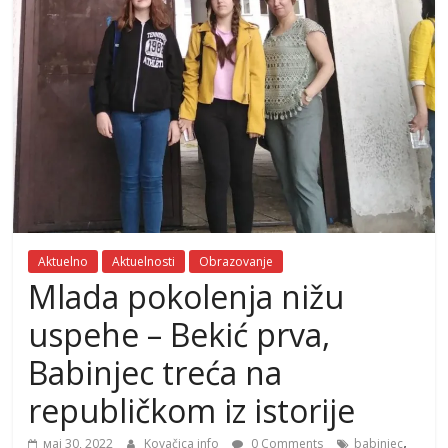
Aktuelno
Aktuelnosti
Obrazovanje
Mlada pokolenja nižu
uspehe – Bekić prva,
Babinjec treća na
republičkom iz istorije
,
мај 30, 2022
Kovačica info
0 Comments
babinjec