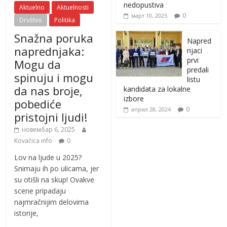
nedopustiva
Aktuelno
Aktuelnosti
0
март 10, 2025
Društvo
Politika
Snažna poruka
Napred
naprednjaka:
njaci
prvi
Mogu da
predali
spinuju i mogu
listu
da nas broje,
kandidata za lokalne
izbore
pobediće
0
април 28, 2024
pristojni ljudi!
новембар 6, 2025
Kovačica info
0
Lov na ljude u 2025?
Snimaju ih po ulicama, jer
su otišli na skup! Ovakve
scene pripadaju
najmračnijim delovima
istorije,