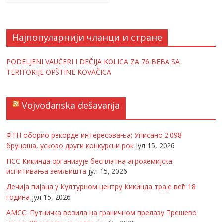
Најпопуларнији чланци и стране
PODELJENI VAUČERI I DEČIJA KOLICA ZA 76 BEBA SA
TERITORIJE OPŠTINE KOVAČICA
Vojvođanska dešavanja
ФТН оборио рекорде интересовања; Уписано 2.098
бруцоша, ускоро други конкурсни рок
јул 15, 2026
ПСС Кикинда организује бесплатна агрохемијска
испитивања земљишта
јул 15, 2026
Дечија пијаца у Културном центру Кикинда траје већ 18
година
јул 15, 2026
АМСС: Путничка возила на граничном прелазу Прешево