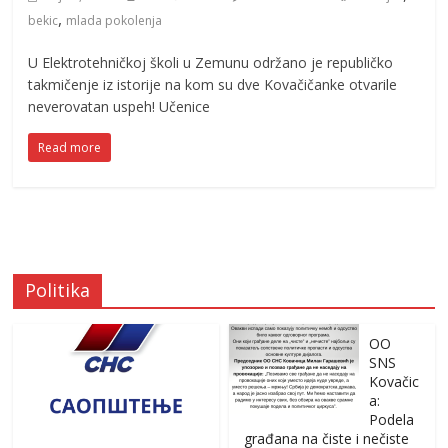
,
bekic
mlada pokolenja
U Elektrotehničkoj školi u Zemunu održano je republičko
takmičenje iz istorije na kom su dve Kovačičanke otvarile
neverovatan uspeh! Učenice
Read more
Politika
OO
SNS
Kovačic
a:
Podela
građana na čiste i nečiste