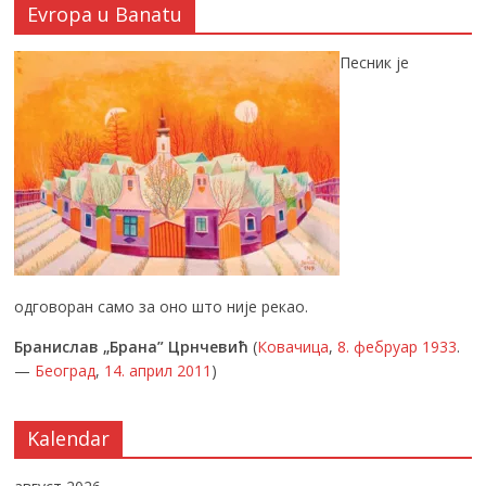
Evropa u Banatu
Песник је
одговоран само за оно што није рекао.
Бранислав „Брана” Црнчевић
(
Ковачица
,
8. фебруар
1933
.
—
Београд
,
14. април
2011
)
Kalendar