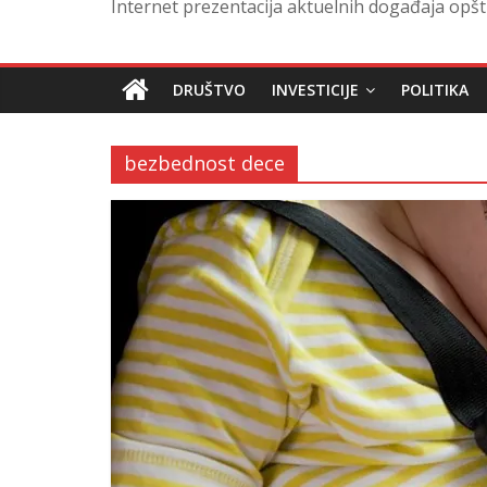
Internet prezentacija aktuelnih događaja opšt
DRUŠTVO
INVESTICIJE
POLITIKA
bezbednost dece