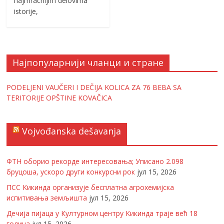
najmračnijim delovima
istorije,
Најпопуларнији чланци и стране
PODELJENI VAUČERI I DEČIJA KOLICA ZA 76 BEBA SA
TERITORIJE OPŠTINE KOVAČICA
Vojvođanska dešavanja
ФТН оборио рекорде интересовања; Уписано 2.098
бруцоша, ускоро други конкурсни рок
јул 15, 2026
ПСС Кикинда организује бесплатна агрохемијска
испитивања земљишта
јул 15, 2026
Дечија пијаца у Културном центру Кикинда траје већ 18
година
јул 15, 2026