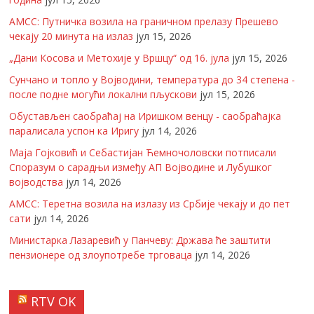
АМСС: Путничка возила на граничном прелазу Прешево
чекају 20 минута на излаз
јул 15, 2026
„Дани Косова и Метохије у Вршцу“ од 16. јула
јул 15, 2026
Сунчано и топло у Војводини, температура до 34 степена -
после подне могући локални пљускови
јул 15, 2026
Обустављен саобраћај на Иришком венцу - саобраћајка
паралисала успон ка Иригу
јул 14, 2026
Маја Гојковић и Себастијан Ћемночоловски потписали
Споразум о сарадњи између АП Војводине и Лубушког
војводства
јул 14, 2026
АМСС: Теретна возила на излазу из Србије чекају и до пет
сати
јул 14, 2026
Министарка Лазаревић у Панчеву: Држава ће заштити
пензионере од злоупотребе трговаца
јул 14, 2026
RTV OK