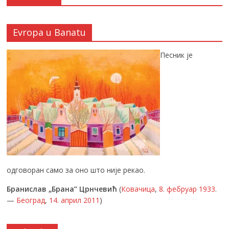
Evropa u Banatu
Песник је
одговоран само за оно што није рекао.
Бранислав „Брана” Црнчевић
(
Ковачица
,
8. фебруар
1933
.
—
Београд
,
14. април
2011
)