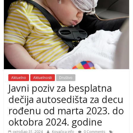
Aktuelno
Aktuelnosti
Društvo
Javni poziv za besplatna
dečija autosedišta za decu
rođenu od marta 2023. do
oktobra 2024. godine
октобар 31, 2024
Kovačica info
0 Comments