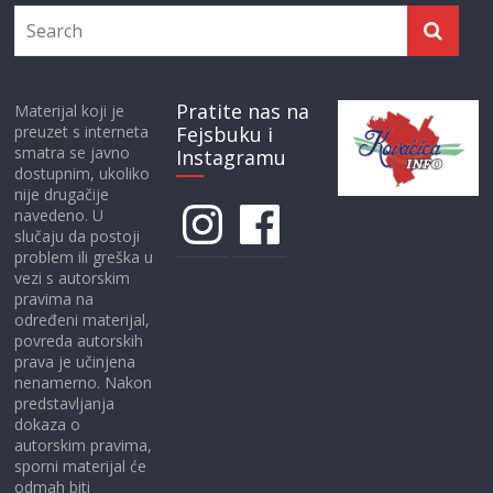
Pratite nas na
Materijal koji je
preuzet s interneta
Fejsbuku i
smatra se javno
Instagramu
dostupnim, ukoliko
nije drugačije
Instagram
Facebook
navedeno. U
slučaju da postoji
problem ili greška u
vezi s autorskim
pravima na
određeni materijal,
povreda autorskih
prava je učinjena
nenamerno. Nakon
predstavljanja
dokaza o
autorskim pravima,
sporni materijal će
odmah biti