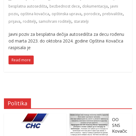
,
,
,
besplatna autosedišta
bezbednost dece
dokumentacija
javni
,
,
,
,
,
poziv
opština kovačica
opštinska uprava
porodice
prebivalište
,
,
,
prijava
roditelji
samohrani roditelji
staratelji
Javni poziv za besplatna dečija autosedišta za decu rođenu
od marta 2023. do oktobra 2024. godine Opština Kovačica
raspisala je
Read more
Politika
OO
SNS
Kovačic