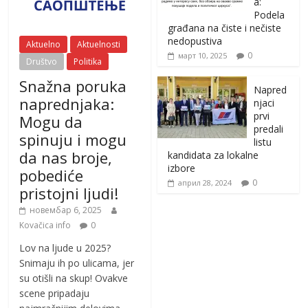
a:
Podela
građana na čiste i nečiste
nedopustiva
Aktuelno
Aktuelnosti
0
март 10, 2025
Društvo
Politika
Snažna poruka
Napred
naprednjaka:
njaci
prvi
Mogu da
predali
spinuju i mogu
listu
da nas broje,
kandidata za lokalne
izbore
pobediće
0
април 28, 2024
pristojni ljudi!
новембар 6, 2025
Kovačica info
0
Lov na ljude u 2025?
Snimaju ih po ulicama, jer
su otišli na skup! Ovakve
scene pripadaju