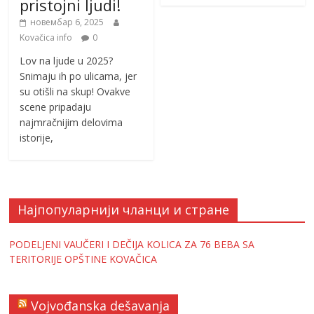
pristojni ljudi!
новембар 6, 2025
Kovačica info
0
Lov na ljude u 2025?
Snimaju ih po ulicama, jer
su otišli na skup! Ovakve
scene pripadaju
najmračnijim delovima
istorije,
Најпопуларнији чланци и стране
PODELJENI VAUČERI I DEČIJA KOLICA ZA 76 BEBA SA
TERITORIJE OPŠTINE KOVAČICA
Vojvođanska dešavanja