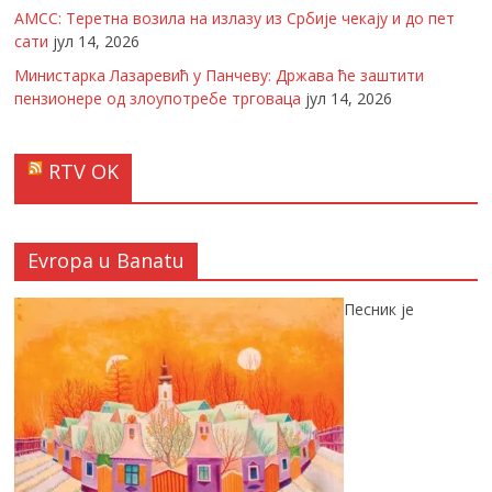
АМСС: Теретна возила на излазу из Србије чекају и до пет
сати
јул 14, 2026
Министарка Лазаревић у Панчеву: Држава ће заштити
пензионере од злоупотребе трговаца
јул 14, 2026
RTV OK
Evropa u Banatu
Песник је