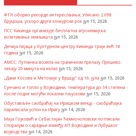
ФТН оборио рекорде интересовања; Уписано 2.098
бруцоша, ускоро други конкурсни рок
јул 15, 2026
ПСС Кикинда организује бесплатна агрохемијска
испитивања земљишта
јул 15, 2026
Дечија пијаца у Културном центру Кикинда траје већ 18
година
јул 15, 2026
АМСС: Путничка возила на граничном прелазу Прешево
чекају 20 минута на излаз
јул 15, 2026
„Дани Косова и Метохије у Вршцу“ од 16. јула
јул 15, 2026
Сунчано и топло у Војводини, температура до 34 степена -
после подне могући локални пљускови
јул 15, 2026
Обустављен саобраћај на Иришком венцу - саобраћајка
паралисала успон ка Иригу
јул 14, 2026
Маја Гојковић и Себастијан Ћемночоловски потписали
Споразум о сарадњи између АП Војводине и Лубушког
војводства
јул 14, 2026