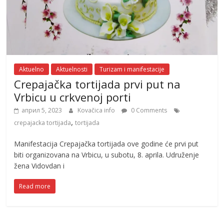
Aktuelno
Aktuelnosti
Turizam i manifestacije
Crepajačka tortijada prvi put na
Vrbicu u crkvenoj porti
април 5, 2023
Kovačica info
0 Comments
,
crepajacka tortijada
tortijada
Manifestacija Crepajačka tortijada ove godine će prvi put
biti organizovana na Vrbicu, u subotu, 8. aprila. Udruženje
žena Vidovdan i
Read more