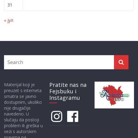
31
« јул
Pratite nas na
Materijal koji je
preuzet s interneta
Fejsbuku i
smatra se javno
Instagramu
dostupnim, ukoliko
nije drugačije
Instagram
Facebook
navedeno. U
slučaju da postoji
problem ili greška u
vezi s autorskim
pravima na