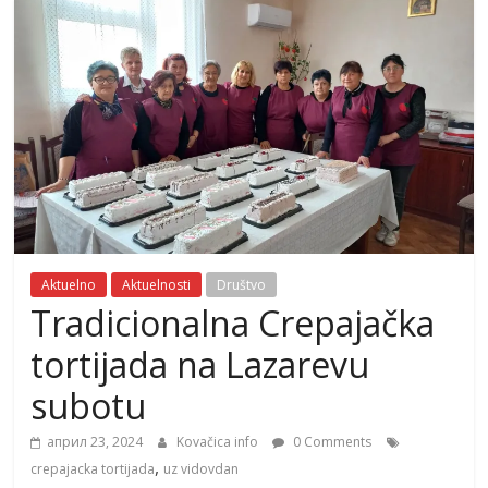
Aktuelno
Aktuelnosti
Društvo
Tradicionalna Crepajačka
tortijada na Lazarevu
subotu
април 23, 2024
Kovačica info
0 Comments
,
crepajacka tortijada
uz vidovdan