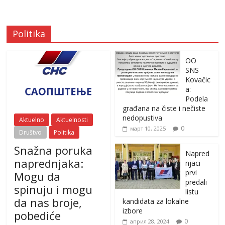
Politika
OO
SNS
Kovačic
a:
Podela
građana na čiste i nečiste
nedopustiva
Aktuelno
Aktuelnosti
0
март 10, 2025
Društvo
Politika
Snažna poruka
Napred
naprednjaka:
njaci
prvi
Mogu da
predali
spinuju i mogu
listu
da nas broje,
kandidata za lokalne
izbore
pobediće
0
април 28, 2024