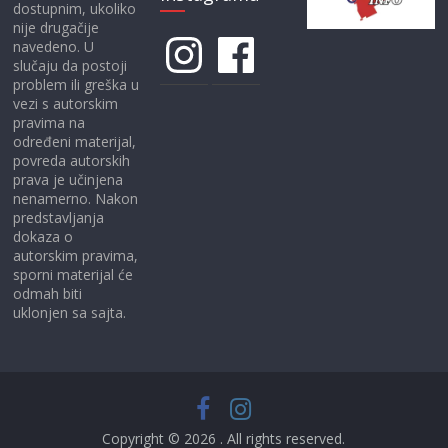
dostupnim, ukoliko
nije drugačije
Instagram
Facebook
navedeno. U
slučaju da postoji
problem ili greška u
vezi s autorskim
pravima na
određeni materijal,
povreda autorskih
prava je učinjena
nenamerno. Nakon
predstavljanja
dokaza o
autorskim pravima,
sporni materijal će
odmah biti
uklonjen sa sajta.
Copyright © 2026
. All rights reserved.