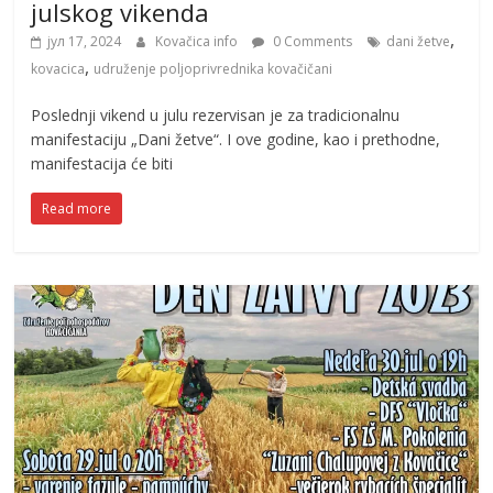
julskog vikenda
,
јул 17, 2024
Kovačica info
0 Comments
dani žetve
,
kovacica
udruženje poljoprivrednika kovačičani
Poslednji vikend u julu rezervisan je za tradicionalnu
manifestaciju „Dani žetve“. I ove godine, kao i prethodne,
manifestacija će biti
Read more