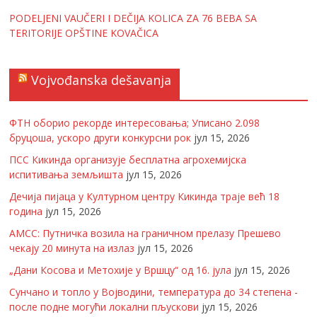
PODELJENI VAUČERI I DEČIJA KOLICA ZA 76 BEBA SA
TERITORIJE OPŠTINE KOVAČICA
Vojvođanska dešavanja
ФТН оборио рекорде интересовања; Уписано 2.098
бруцоша, ускоро други конкурсни рок
јул 15, 2026
ПСС Кикинда организује бесплатна агрохемијска
испитивања земљишта
јул 15, 2026
Дечија пијаца у Културном центру Кикинда траје већ 18
година
јул 15, 2026
АМСС: Путничка возила на граничном прелазу Прешево
чекају 20 минута на излаз
јул 15, 2026
„Дани Косова и Метохије у Вршцу“ од 16. јула
јул 15, 2026
Сунчано и топло у Војводини, температура до 34 степена -
после подне могући локални пљускови
јул 15, 2026