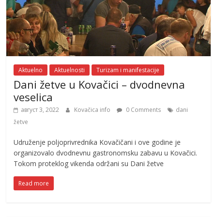
Aktuelno
Aktuelnosti
Turizam i manifestacije
Dani žetve u Kovačici – dvodnevna
veselica
август 3, 2022
Kovačica info
0 Comments
dani
žetve
Udruženje poljoprivrednika Kovačičani i ove godine je
organizovalo dvodnevnu gastronomsku zabavu u Kovačici.
Tokom proteklog vikenda održani su Dani žetve
Read more