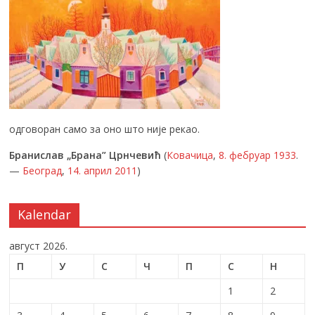
одговоран само за оно што није рекао.
Бранислав „Брана” Црнчевић
(
Ковачица
,
8. фебруар
1933
.
—
Београд
,
14. април
2011
)
Kalendar
август 2026.
П
У
С
Ч
П
С
Н
1
2