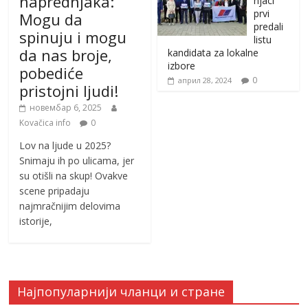
naprednjaka:
njaci
prvi
Mogu da
predali
spinuju i mogu
listu
da nas broje,
kandidata za lokalne
izbore
pobediće
0
април 28, 2024
pristojni ljudi!
новембар 6, 2025
Kovačica info
0
Lov na ljude u 2025?
Snimaju ih po ulicama, jer
su otišli na skup! Ovakve
scene pripadaju
najmračnijim delovima
istorije,
Најпопуларнији чланци и стране