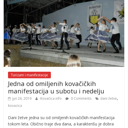
Turizam i manifestacije
Jedna od omiljenih kovačičkih
manifestacija u subotu i nedelju
,
јул 26, 2019
Kovačica info
0 Comments
dani žetve
kovacica
Dani žetve jedna su od omiljenih kovačičkih manifestacija
tokom leta. Obično traje dva dana, a karakterišu je dobra