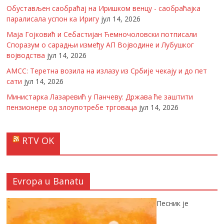
Обустављен саобраћај на Иришком венцу - саобраћајка
паралисала успон ка Иригу
јул 14, 2026
Маја Гојковић и Себастијан Ћемночоловски потписали
Споразум о сарадњи између АП Војводине и Лубушког
војводства
јул 14, 2026
АМСС: Теретна возила на излазу из Србије чекају и до пет
сати
јул 14, 2026
Министарка Лазаревић у Панчеву: Држава ће заштити
пензионере од злоупотребе трговаца
јул 14, 2026
RTV OK
Evropa u Banatu
Песник је