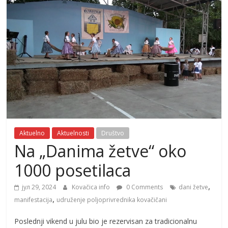
Aktuelno
Aktuelnosti
Društvo
Na „Danima žetve“ oko
1000 posetilaca
,
јул 29, 2024
Kovačica info
0 Comments
dani žetve
,
manifestacija
udruženje poljoprivrednika kovačičani
Poslednji vikend u julu bio je rezervisan za tradicionalnu