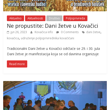
Aktuelno
Aktuelnosti
Društvo
Poljoprivreda
Ne propustite: Dani žetve u Kovačici
,
јул 26, 2023
Kovačica info
0 Comments
dani žetve
,
kovačica
udruženje poljoprivrednika kovačičani
Tradicionalni Dani žetve u Kovačici održaće se 29. i 30. jula
Dani žetve je manifestacija koja se od davnina organizuje
Read more