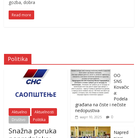
gozba, dobra
Read more
Politika
OO
SNS
Kovačic
a:
Podela
građana na čiste i nečiste
nedopustiva
Aktuelno
Aktuelnosti
0
март 10, 2025
Društvo
Politika
Snažna poruka
Napred