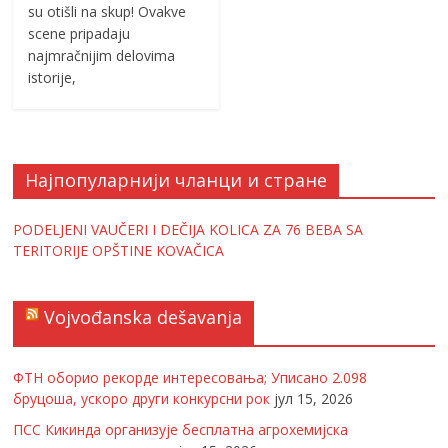
su otišli na skup! Ovakve
scene pripadaju
najmračnijim delovima
istorije,
Најпопуларнији чланци и стране
PODELJENI VAUČERI I DEČIJA KOLICA ZA 76 BEBA SA
TERITORIJE OPŠTINE KOVAČICA
Vojvođanska dešavanja
ФТН оборио рекорде интересовања; Уписано 2.098
бруцоша, ускоро други конкурсни рок
јул 15, 2026
ПСС Кикинда организује бесплатна агрохемијска