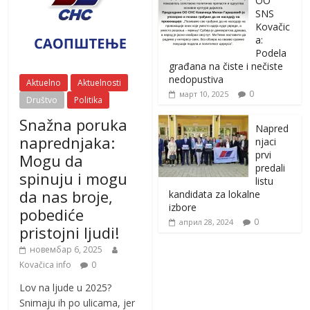
OO
SNS
Kovačic
a:
Podela
građana na čiste i nečiste
nedopustiva
Aktuelno
Aktuelnosti
0
март 10, 2025
Društvo
Politika
Snažna poruka
Napred
naprednjaka:
njaci
prvi
Mogu da
predali
spinuju i mogu
listu
da nas broje,
kandidata za lokalne
izbore
pobediće
0
април 28, 2024
pristojni ljudi!
новембар 6, 2025
Kovačica info
0
Lov na ljude u 2025?
Snimaju ih po ulicama, jer