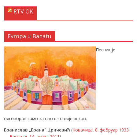
RTV OK
Evropa u Banatu
Песник је
одговоран само за оно што није рекао.
Бранислав „Брана” Црнчевић
(
Ковачица
,
8. фебруар
1933
.
—
Београд
,
14. април
2011
)