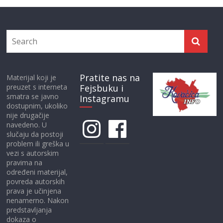
Pratite nas na
Materijal koji je
preuzet s interneta
Fejsbuku i
smatra se javno
Instagramu
dostupnim, ukoliko
nije drugačije
Instagram
Facebook
navedeno. U
slučaju da postoji
problem ili greška u
vezi s autorskim
pravima na
određeni materijal,
povreda autorskih
prava je učinjena
nenamerno. Nakon
predstavljanja
dokaza o