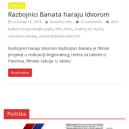
Kultura
Razbojnici Banata haraju Idvorom
октобар 15, 2018
Kovačica info
0 Comments
dom
,
,
,
,
,
kutlure muzej mihajlo pupin
film
idvor
making of
mural
,
razbojnici banata
susreti ljubitelja lepih reci
Razbojnici haraju Idvorom Razbojnici Banata je filmski
projekat u realizaciji Regionalnog centra za talente iz
Pančeva, filmske sekcije. U okviru
Read more
Politika