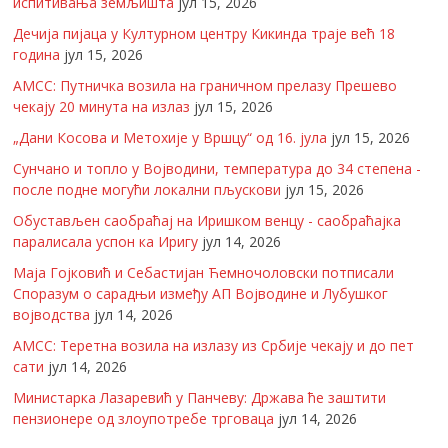
испитивања земљишта
јул 15, 2026
Дечија пијаца у Културном центру Кикинда траје већ 18
година
јул 15, 2026
АМСС: Путничка возила на граничном прелазу Прешево
чекају 20 минута на излаз
јул 15, 2026
„Дани Косова и Метохије у Вршцу“ од 16. јула
јул 15, 2026
Сунчано и топло у Војводини, температура до 34 степена -
после подне могући локални пљускови
јул 15, 2026
Обустављен саобраћај на Иришком венцу - саобраћајка
паралисала успон ка Иригу
јул 14, 2026
Маја Гојковић и Себастијан Ћемночоловски потписали
Споразум о сарадњи између АП Војводине и Лубушког
војводства
јул 14, 2026
АМСС: Теретна возила на излазу из Србије чекају и до пет
сати
јул 14, 2026
Министарка Лазаревић у Панчеву: Држава ће заштити
пензионере од злоупотребе трговаца
јул 14, 2026