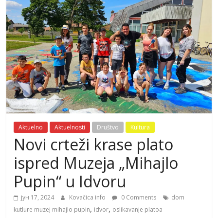
Aktuelno
Aktuelnosti
Društvo
Kultura
Novi crteži krase plato
ispred Muzeja „Mihajlo
Pupin“ u Idvoru
јун 17, 2024
Kovačica info
0 Comments
dom
,
,
kutlure muzej mihajlo pupin
idvor
oslikavanje platoa