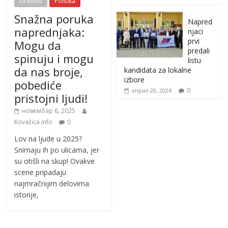
Društvo
Politika
Snažna poruka
Napred
naprednjaka:
njaci
prvi
Mogu da
predali
spinuju i mogu
listu
da nas broje,
kandidata za lokalne
izbore
pobediće
0
април 28, 2024
pristojni ljudi!
новембар 6, 2025
Kovačica info
0
Lov na ljude u 2025?
Snimaju ih po ulicama, jer
su otišli na skup! Ovakve
scene pripadaju
najmračnijim delovima
istorije,