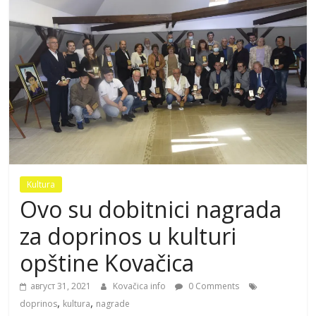
Kultura
Ovo su dobitnici nagrada
za doprinos u kulturi
opštine Kovačica
август 31, 2021
Kovačica info
0 Comments
,
,
doprinos
kultura
nagrade