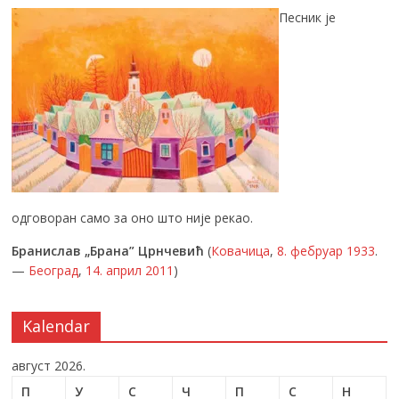
Песник је
одговоран само за оно што није рекао.
Бранислав „Брана” Црнчевић
(
Ковачица
,
8. фебруар
1933
.
—
Београд
,
14. април
2011
)
Kalendar
август 2026.
П
У
С
Ч
П
С
Н