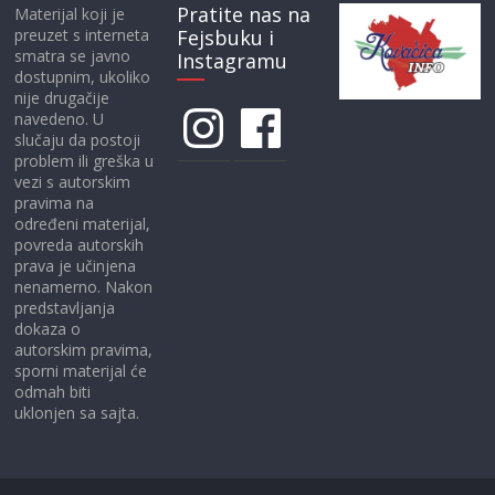
Pratite nas na
Materijal koji je
preuzet s interneta
Fejsbuku i
smatra se javno
Instagramu
dostupnim, ukoliko
nije drugačije
Instagram
Facebook
navedeno. U
slučaju da postoji
problem ili greška u
vezi s autorskim
pravima na
određeni materijal,
povreda autorskih
prava je učinjena
nenamerno. Nakon
predstavljanja
dokaza o
autorskim pravima,
sporni materijal će
odmah biti
uklonjen sa sajta.