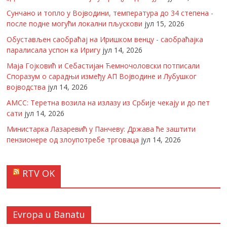
Сунчано и топло у Војводини, температура до 34 степена -
после подне могући локални пљускови
јул 15, 2026
Обустављен саобраћај на Иришком венцу - саобраћајка
паралисала успон ка Иригу
јул 14, 2026
Маја Гојковић и Себастијан Ћемночоловски потписали
Споразум о сарадњи између АП Војводине и Лубушког
војводства
јул 14, 2026
АМСС: Теретна возила на излазу из Србије чекају и до пет
сати
јул 14, 2026
Министарка Лазаревић у Панчеву: Држава ће заштити
пензионере од злоупотребе трговаца
јул 14, 2026
RTV OK
Evropa u Banatu