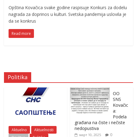
Opština Kovačica svake godine raspisuje Konkurs za dodelu
nagrada za doprinos u kulturi. Svetska pandemija uslovila je
da se konkrus
Read more
Politika
OO
SNS
Kovačic
a:
Podela
građana na čiste i nečiste
nedopustiva
Aktuelno
Aktuelnosti
0
март 10, 2025