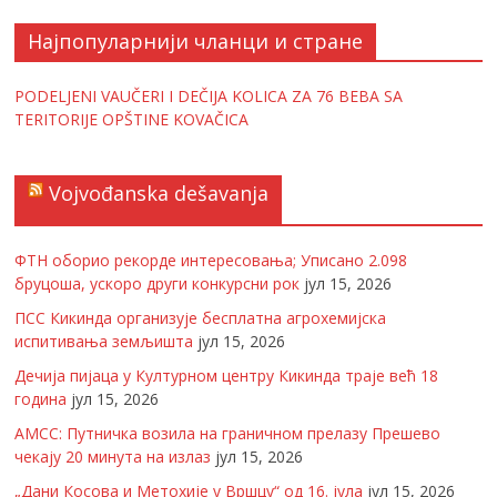
Најпопуларнији чланци и стране
PODELJENI VAUČERI I DEČIJA KOLICA ZA 76 BEBA SA
TERITORIJE OPŠTINE KOVAČICA
Vojvođanska dešavanja
ФТН оборио рекорде интересовања; Уписано 2.098
бруцоша, ускоро други конкурсни рок
јул 15, 2026
ПСС Кикинда организује бесплатна агрохемијска
испитивања земљишта
јул 15, 2026
Дечија пијаца у Културном центру Кикинда траје већ 18
година
јул 15, 2026
АМСС: Путничка возила на граничном прелазу Прешево
чекају 20 минута на излаз
јул 15, 2026
„Дани Косова и Метохије у Вршцу“ од 16. јула
јул 15, 2026