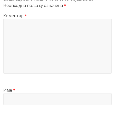
Неопходна поља су означена
*
Коментар
*
Име
*