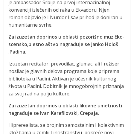
je ambassador Srbije na prvoj internacinalnoj
konvenciji izlečenih od raka u Ekvadoru. Njen
roman objavio je I Nurdor I sav prihod je doniran u
humanitarne svrhe.
Za izuzetan doprinos u oblasti pozorišno muzičko-
scensko,plesno aštvo nagrađuje se Janko Hološ
,Padina.
Izuzetan recitator, prevodilac, glumac, ali I režiser
nosilac je glavnih delova programa koje priprema
biblioteka u Padini. Aktivan je učesnik kulturnog
života u Padini. Dobitnik je mnogobrojnih priznanja
za svoj rad na polju kulture.
Za izuzetan doprinos u oblasti likovne umetnosti
nagrađuje se Ivan Karafilovski, Crepaja.
Hiprerealista, sa brojnim samostalnim I kolektivnim
izložbama u zemlji I inostranstvu, pokreće novi