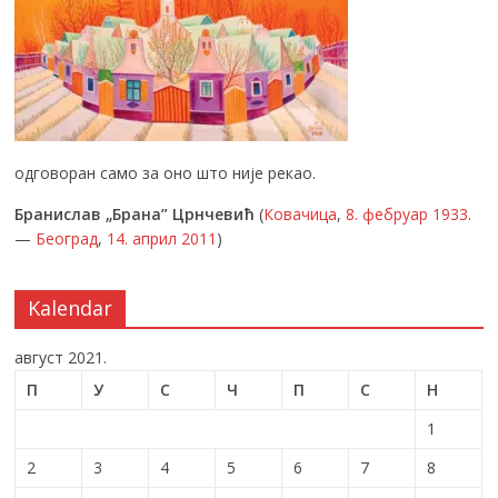
одговоран само за оно што није рекао.
Бранислав „Брана” Црнчевић
(
Ковачица
,
8. фебруар
1933
.
—
Београд
,
14. април
2011
)
Kalendar
август 2021.
П
У
С
Ч
П
С
Н
1
2
3
4
5
6
7
8