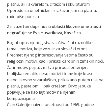
platnu, ali i akvarelom, crtežom i skulpturom.
Uporedo sa umetničkim izražavanjem na platnu,
rado piše poeziju.
Za izuzetan doprinos u oblasti likovne umetnosti
nagrađuje se Eva Husarikova, Kovačica.
Bogat opus njenog stvaralaštva čini raznolikost
tema i motiva, koje vezuje za slovački etnos.
Predmet njenog interesovanja veoma često su
religiozni motivi, kao i prikazi čarobnih zimskih noći.
Žanr motiv, pejzaž, mrtva priroda, enterijer,
biblijska tematika jesu motivi i teme koje krase
njeno likovno stvaralaštvo, prikazano putem ulja na
platnu, pastelom ili pak crtežom. Drvo jabuke
pojavljuje se kao lajt motiv na njenim
kompozicijama.
Član Galerije naivne umetnosti od 1969. godine.