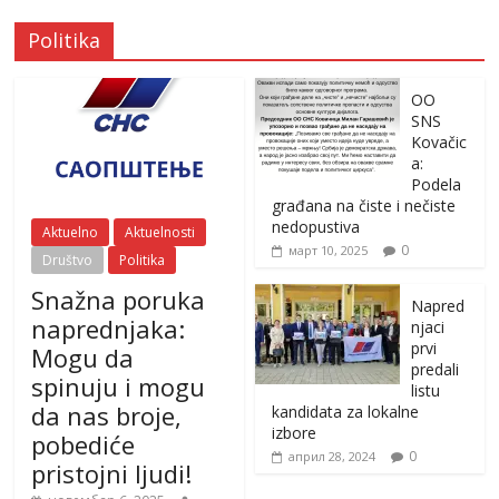
Politika
OO
SNS
Kovačic
a:
Podela
građana na čiste i nečiste
nedopustiva
Aktuelno
Aktuelnosti
0
март 10, 2025
Društvo
Politika
Snažna poruka
Napred
naprednjaka:
njaci
prvi
Mogu da
predali
spinuju i mogu
listu
da nas broje,
kandidata za lokalne
izbore
pobediće
0
април 28, 2024
pristojni ljudi!