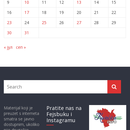
9
10
11
12
13
14
15
16
17
18
19
20
21
22
23
24
25
26
27
28
29
30
31
« јул
сеп »
Pratite nas na
Materijal koji je
preuzet s interneta
Fejsbuku i
smatra se javno
Instagramu
dostupnim, ukoliko
nije drugačije