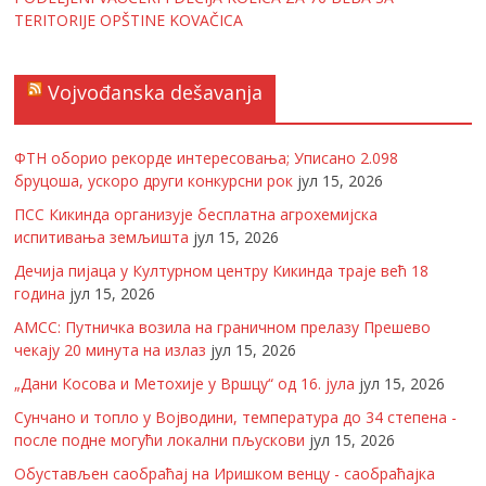
TERITORIJE OPŠTINE KOVAČICA
Vojvođanska dešavanja
ФТН оборио рекорде интересовања; Уписано 2.098
бруцоша, ускоро други конкурсни рок
јул 15, 2026
ПСС Кикинда организује бесплатна агрохемијска
испитивања земљишта
јул 15, 2026
Дечија пијаца у Културном центру Кикинда траје већ 18
година
јул 15, 2026
АМСС: Путничка возила на граничном прелазу Прешево
чекају 20 минута на излаз
јул 15, 2026
„Дани Косова и Метохије у Вршцу“ од 16. јула
јул 15, 2026
Сунчано и топло у Војводини, температура до 34 степена -
после подне могући локални пљускови
јул 15, 2026
Обустављен саобраћај на Иришком венцу - саобраћајка