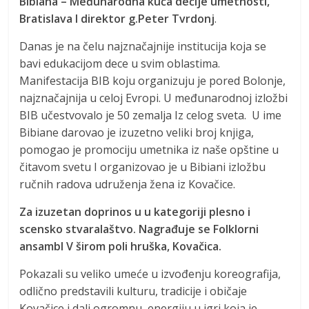
Bibiana – Međunarodna kuća dečije umetnosti,
Bratislava I direktor g.Peter Tvrdonj
.
Danas je na čelu najznačajnije institucija koja se
bavi edukacijom dece u svim oblastima.
Manifestacija BIB koju organizuju je pored Bolonje,
najznačajnija u celoj Evropi. U međunarodnoj izložbi
BIB učestvovalo je 50 zemalja Iz celog sveta. U ime
Bibiane darovao je izuzetno veliki broj knjiga,
pomogao je promociju umetnika iz naše opštine u
čitavom svetu I organizovao je u Bibiani izložbu
ručnih radova udruženja žena iz Kovačice.
Za izuzetan doprinos u u kategoriji plesno i
scensko stvaralaštvo. Nagrađuje se Folklorni
ansambl V širom poli hruška, Kovačica.
Pokazali su veliko umeće u izvođenju koreografija,
odlično predstavili kulturu, tradicije i običaje
Kovačice i dali ogromnu energiju u igri koja je