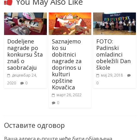
You May Also Like
Dodeljene
Saznajemo
FOTO:
nagrade po
ko su
Padinski
konkursu Šta
dobitnici
omladinci
znaš o
nagrade za
obeležili Dan
saobraćaju
doprinos u
škole
kulturi
децембар 24,
мај 29, 2018
opštine
2020
0
0
Kovačica
март 26, 2022
0
Оставите одговор
Ваша адреса е-поште неће бити објављена.