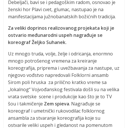
Debeljači, bavi se i pedagoškim radom, osnovao je
ženski hor Plavi cvet, glumac, nastupao je na
manifestacijama južnobanatskih božićnih tradicija.
Za veliki doprinos realizovanog projekata koji je
ostvario međunarodni uspeh nagrađuje se
koreograf Željko Suhanek.
Uz mnogo truda, volje, želje i odricanja, enormno
mnogo potrošenog vremena za kreiranje
koreografija, priprema i uvežbavanja za nastupe, uz
njegovo vođstvo napredovali Folklorni ansamb
Sirom poli hruska za prilično kratko vreme sa
„lokalnog“ Vojvođanskog festivala došli su na velika
vrata svetske scene i produkcije kao što je to TV
šou i takmičenje
Zem spieva
. Nagrađuje se
koreograf i umetnički rukovodilac folklornog
ansambla za stvaranje koreografija koje su
ostvarile veliki uspeh i gledanost na pomenutom