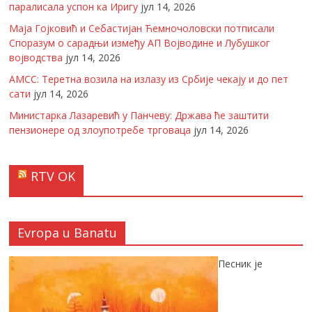
паралисала успон ка Иригу
јул 14, 2026
Маја Гојковић и Себастијан Ћемночоловски потписали
Споразум о сарадњи између АП Војводине и Лубушког
војводства
јул 14, 2026
АМСС: Теретна возила на излазу из Србије чекају и до пет
сати
јул 14, 2026
Министарка Лазаревић у Панчеву: Држава ће заштити
пензионере од злоупотребе трговаца
јул 14, 2026
RTV OK
Evropa u Banatu
Песник је