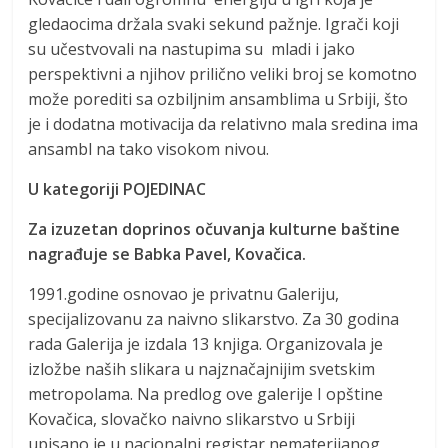
gledaocima držala svaki sekund pažnje. Igrači koji
su učestvovali na nastupima su mladi i jako
perspektivni a njihov prilično veliki broj se komotno
može porediti sa ozbiljnim ansamblima u Srbiji, što
je i dodatna motivacija da relativno mala sredina ima
ansambl na tako visokom nivou.
U kategoriji POJEDINAC
Za izuzetan doprinos očuvanja kulturne baštine
nagrađuje se Babka Pavel, Kovačica.
1991.godine osnovao je privatnu Galeriju,
specijalizovanu za naivno slikarstvo. Za 30 godina
rada Galerija je izdala 13 knjiga. Organizovala je
izložbe naših slikara u najznačajnijim svetskim
metropolama. Na predlog ove galerije I opštine
Kovačica, slovačko naivno slikarstvo u Srbiji
upisano je u nacionalni registar nematerijanog