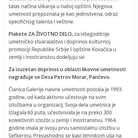
talas načina slikanja u našoj opštini. Njegova
umetnost prepoznata je kao jedinstvena, odraz
specifičnog talenta I veštine.
Plakete ZA ŽIVOTNO DELO
, za višegodišnje
umetničko stvaralaštvo i doprinos kulturnoj
promociji Republike Srbije I opštine Kovačica u
zemlji i inostranstvu dodeljuju se:
Za izuzetan doprinos u oblasti likovne umetnosti
nagrađuje se Desa Petrov Morar, Pančevo.
Članica Galerije naivne umetnosti postala je 1993.
godine, od kada aktivno učestvuje na svim
izložbama u organizacij. Svoja dela umetnica je
izlagala 60 puta, učestvovala je na preko 300
kolektivnih izložbi u zemlji i inostranstvu. 1964.
godine imala je svoju prvu samostalnu izložbu u
Sefkerinu. Prevashodno se bavi tehnikom ulja na