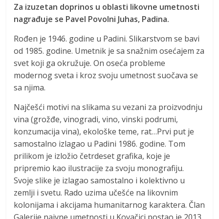
Za izuzetan doprinos u oblasti likovne umetnosti
nagrađuje se Pavel Povolni Juhas, Padina.
Rođen je 1946. godine u Padini. Slikarstvom se bavi
od 1985. godine. Umetnik je sa snažnim osećajem za
svet koji ga okružuje. On oseća probleme
modernog sveta i kroz svoju umetnost suočava se
sa njima.
Najčešći motivi na slikama su vezani za proizvodnju
vina (grožđe, vinogradi, vino, vinski podrumi,
konzumacija vina), ekološke teme, rat…Prvi put je
samostalno izlagao u Padini 1986. godine. Tom
prilikom je izložio četrdeset grafika, koje je
pripremio kao ilustracije za svoju monografiju.
Svoje slike je izlagao samostalno i kolektivno u
zemlji i svetu. Rado uzima učešće na likovnim
kolonijama i akcijama humanitarnog karaktera. Član
Galerije naivne umetnosti u Kovačici postao je 2013.