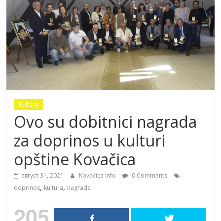
Kultura
Ovo su dobitnici nagrada
za doprinos u kulturi
opštine Kovačica
август 31, 2021
Kovačica info
0 Comments
,
,
doprinos
kultura
nagrade
205