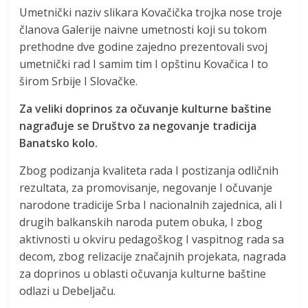
Umetnički naziv slikara Kovačička trojka nose troje
članova Galerije naivne umetnosti koji su tokom
prethodne dve godine zajedno prezentovali svoj
umetnički rad I samim tim I opštinu Kovačica I to
širom Srbije I Slovačke.
Za veliki doprinos za očuvanje kulturne baštine
nagrađuje se Društvo za negovanje tradicija
Banatsko kolo.
Zbog podizanja kvaliteta rada I postizanja odličnih
rezultata, za promovisanje, negovanje I očuvanje
narodone tradicije Srba I nacionalnih zajednica, ali I
drugih balkanskih naroda putem obuka, I zbog
aktivnosti u okviru pedagoškog I vaspitnog rada sa
decom, zbog relizacije značajnih projekata, nagrada
za doprinos u oblasti očuvanja kulturne baštine
odlazi u Debeljaču.