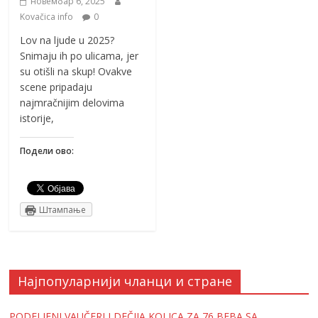
новембар 6, 2025
Kovačica info
0
Lov na ljude u 2025?
Snimaju ih po ulicama, jer
su otišli na skup! Ovakve
scene pripadaju
najmračnijim delovima
istorije,
Подели ово:
Штампање
Најпопуларнији чланци и стране
PODELJENI VAUČERI I DEČIJA KOLICA ZA 76 BEBA SA