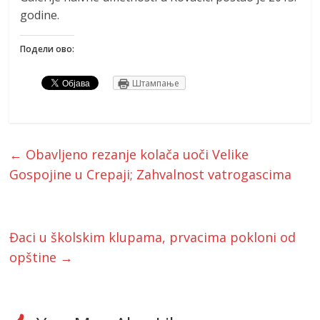
godine.
Подели ово:
Штампање
←
Obavljeno rezanje kolača uoči Velike
Gospojine u Crepaji; Zahvalnost vatrogascima
Đaci u školskim klupama, prvacima pokloni od
opštine
→