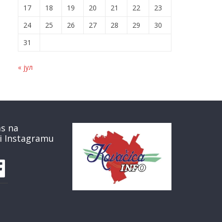
17
18
19
20
21
22
23
24
25
26
27
28
29
30
31
« јул
as na
i Instagramu
book