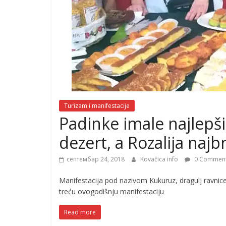
Turizam i manifestacije
Padinke imale najlepši
dezert, a Rozalija najb
септембар 24, 2018
Kovačica info
0 Commen
Manifestacija pod nazivom Kukuruz, dragulj ravnice,
treću ovogodišnju manifestaciju
Read more