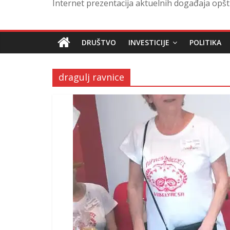
Internet prezentacija aktuelnih događaja opšt
DRUŠTVO
INVESTICIJE
POLITIKA
dragulj ravnice