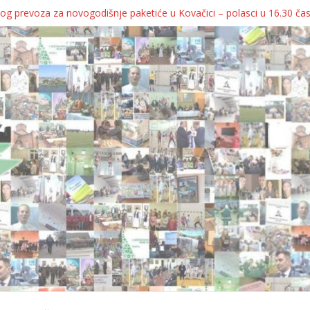
og prevoza za novogodišnje paketiće u Kovačici – polasci u 16.30 ča
JA KOLICA ZA 76 BEBA SA TERITORIJE OPŠTINE KOVAČICA
ka oborila rekord zatvorenih firmi!
egulatorno telo
grebu, pa kukaju o „egzilu“