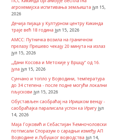
ПСС Кикинда организује бесплатна
агрохемијска испитивања земљишта
јул 15,
2026
Дечија пијаца у Културном центру Кикинда
траје већ 18 година
јул 15, 2026
АМСС: Путничка возила на граничном
прелазу Прешево чекају 20 минута на излаз
јул 15, 2026
„Дани Косова и Метохије у Вршцу“ од 16.
јула
јул 15, 2026
Сунчано и топло у Војводини, температура
до 34 степена - после подне могући локални
пљускови
јул 15, 2026
Обустављен саобраћај на Иришком венцу -
саобраћајка паралисала успон ка Иригу
јул
14, 2026
Маја Гојковић и Себастијан Ћемночоловски
потписали Споразум о сарадњи између АП
Војводине и Лубушког војводства
јул 14,