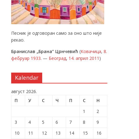
Песник је одговоран само за оно што није
рекао.
Бранислав „Брана” Црнчевић
(
Ковачица
,
8.
фебруар
1933
. —
Београд
,
14. април
2011
)
Kalendar
август 2026.
П
У
С
Ч
П
С
Н
1
2
3
4
5
6
7
8
9
10
11
12
13
14
15
16