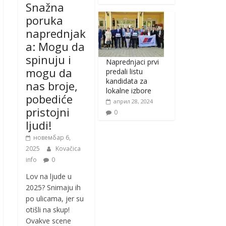
Snažna
poruka
naprednjak
a: Mogu da
spinuju i
Naprednjaci prvi
mogu da
predali listu
kandidata za
nas broje,
lokalne izbore
pobediće
април 28, 2024
pristojni
0
ljudi!
новембар 6,
2025
Kovačica
info
0
Lov na ljude u
2025? Snimaju ih
po ulicama, jer su
otišli na skup!
Ovakve scene