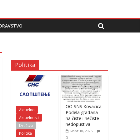
DRAVSTVO
Politika
OO SNS Kovačica:
Aktuelno
Podela građana
Aktuelnosti
na čiste i nečiste
nedopustiva
Društvo
март 10, 2025
Politika
0