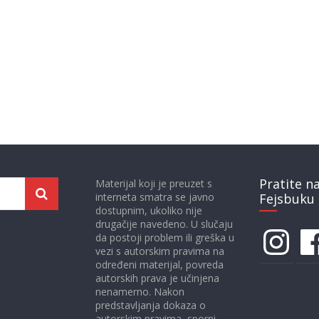
Pratite n
Materijal koji je preuzet s
interneta smatra se javno
Fejsbuku 
dostupnim, ukoliko nije
drugačije navedeno. U slučaju
Instagram
Face
da postoji problem ili greška u
vezi s autorskim pravima na
određeni materijal, povreda
autorskih prava je učinjena
nenamerno. Nakon
predstavljanja dokaza o
autorskim pravima, sporni