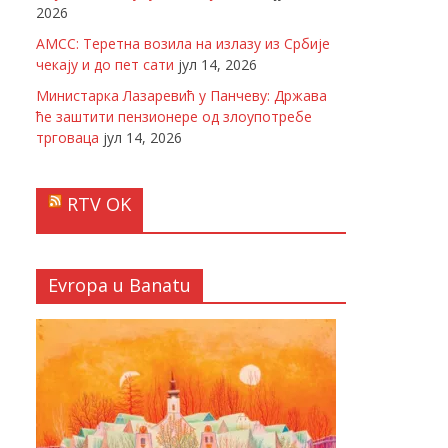
2026
АМСС: Теретна возила на излазу из Србије
чекају и до пет сати
јул 14, 2026
Министарка Лазаревић у Панчеву: Држава
ће заштити пензионере од злоупотребе
трговаца
јул 14, 2026
RTV OK
Evropa u Banatu