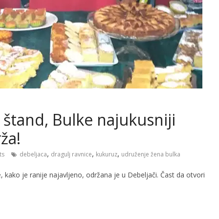
 štand, Bulke najukusniji
rža!
,
,
,
ts
debeljaca
dragulj ravnice
kukuruz
udruženje žena bulka
 kako je ranije najavljeno, održana je u Debeljači. Čast da otvori